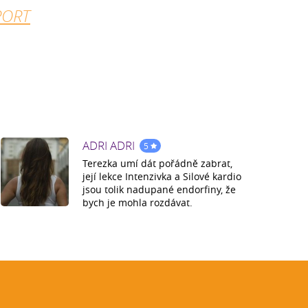
PORT
ADRI ADRI
5
Terezka umí dát pořádně zabrat,
její lekce Intenzivka a Silové kardio
jsou tolik nadupané endorfiny, že
bych je mohla rozdávat.