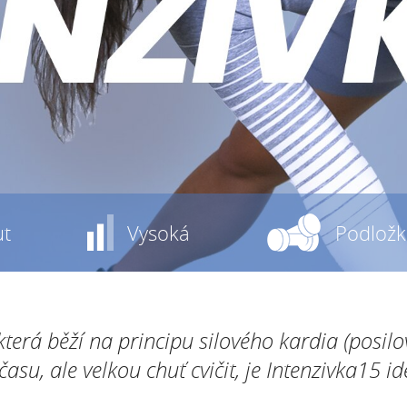
ut
Vysoká
Podložk
terá běží na principu silového kardia (posilo
su, ale velkou chuť cvičit, je Intenzivka15 id