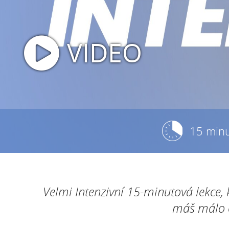
VIDEO
15 min
Velmi Intenzivní 15-minutová lekce, k
máš málo ča