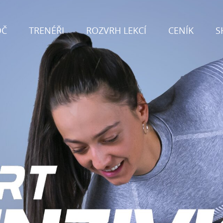
OČ
TRENÉŘI
ROZVRH LEKCÍ
CENÍK
S