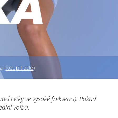
a (
koupit zde
)
vací cviky ve vysoké frekvenci). Pokud
eální volba.