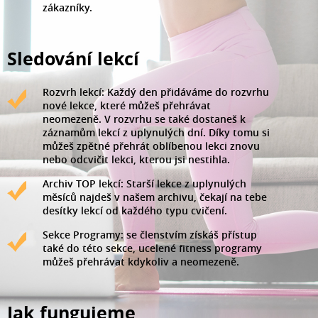
zákazníky.
Sledování lekcí
Rozvrh lekcí: Každý den přidáváme do rozvrhu
nové lekce, které můžeš přehrávat
neomezeně. V rozvrhu se také dostaneš k
záznamům lekcí z uplynulých dní. Díky tomu si
můžeš zpětné přehrát oblíbenou lekci znovu
nebo odcvičit lekci, kterou jsi nestihla.
Archiv TOP lekcí: Starší lekce z uplynulých
měsíců najdeš v našem archivu, čekají na tebe
desítky lekcí od každého typu cvičení.
Sekce Programy: se členstvím získáš přístup
také do této sekce, ucelené fitness programy
můžeš přehrávat kdykoliv a neomezeně.
Jak fungujeme