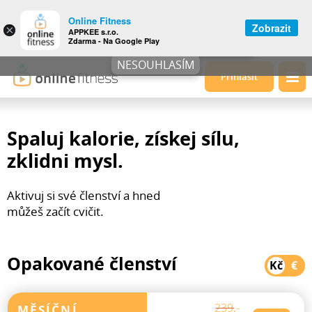
Tento web používá cookies k vylepšení
Online Fitness
uživatelského zážitku. Podrobnosti si
Zobrazit
×
APPKEE s.r.o.
můžete
přečíst zde
.
Zdarma - Na Google Play
SOUHLASÍM
NESOUHLASÍM
Přihlásit
Spaluj kalorie, získej sílu,
zklidni mysl.
Aktivuj si své členství a hned
můžeš začít cvičit.
Opakované členství
Kč
€
239,-
MĚSÍČNÍ