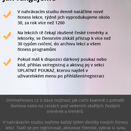
V nahrávacím studiu denně natáčíme nové
fitness lekce, týdně jich vyprodukujeme okolo
30, za rok více než 1200
Na lekcích tě čekají zkušené české trenérky a
lektorky, se členstvím získáš přístup k více než
30 typům cvičení, do archivu lekcí a všem
fitness programům
Pokud máš k dispozici dárkový poukaz nebo
kód, přihlas se/registruj a aktivuj jej v sekci
UPLATNIT POUKAZ, kterou najdeš v
uživatelském menu po přihlášení/registraci
OnlineFitness.cz ti dává možnost jak cvičit kvalitně z pohodlí
domova nebo na cestách pod vedením skvělých českých
trenérek a trenérů.
V nahrávacím studiu tvoříme každý týden desítky nových fitness
lekcí. Stačí se jen registrovat, aktivovat členství, vybrat si svou