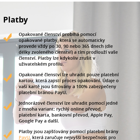
Platby
Opakované členství probíhá pomocí
opakované platby, která se automaticky
provede vždy po 30, 90 nebo 365 dnech (dle
délky zvoleného členství) a tím prodlouží vaše
členství. Platby lze kdykoliv zrušit v
uživatelském profilu.
Opakované členství lze uhradit pouze platební
kartou, která zajistí proces opakování. Údaje o
vaší kartě jsou šifrovány a 100% zabezpečeny
platební bránou PayU.
Jednorázové členství lze uhradit pomocí jedné
z mnoha variant: rychlý online převod,
platební karta, bankovní převod, Apple Pay,
Google Pay a další.
Platby jsou zajišťovány pomocí platební brány
PayU
, která zaručuje nejvyšší bezpečnost pro