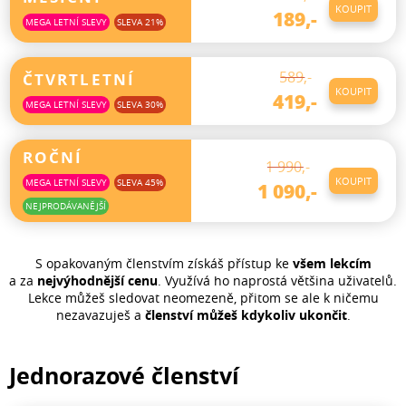
KOUPIT
189,-
MEGA LETNÍ SLEVY
SLEVA 21%
Neomezené přehrávání nových lekcí a přístup do
archivu TOP lekcí
589,-
ČTVRTLETNÍ
Neomezený přístup do sekce Programy
KOUPIT
419,-
MEGA LETNÍ SLEVY
SLEVA 30%
Automatická opakovaná platba po 30 dnech
Neomezené přehrávání nových lekcí a přístup do
archivu TOP lekcí
ROČNÍ
1 990,-
Neomezený přístup do sekce Programy
KOUPIT
MEGA LETNÍ SLEVY
SLEVA 45%
1 090,-
Automatická opakovaná platba po 90 dnech
NEJPRODÁVANĚJŠÍ
Neomezené přehrávání nových lekcí a přístup do
archivu TOP lekcí
S opakovaným členstvím získáš přístup ke
všem lekcím
Neomezený přístup do sekce Programy
a za
nejvýhodnější cenu
. Využívá ho naprostá většina uživatelů.
Automatická opakovaná platba po 365 dnech
Lekce můžeš sledovat neomezeně, přitom se ale k ničemu
nezavazuješ a
členství můžeš kdykoliv ukončit
.
Jednorazové členství