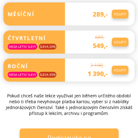
289,-
MĚSÍČNÍ
KOUPIT
Neomezené přehrávání nových lekcí
Neomezený přístup do archivu TOP lekcí
689,-
ČTVRTLETNÍ
KOUPIT
549,-
Neomezený přístup do sekce Programy
MEGA LETNÍ SLEVY
SLEVA 20%
Neomezené přehrávání nových lekcí
Neomezený přístup do archivu TOP lekcí
2 190,-
ROČNÍ
KOUPIT
1 390,-
Neomezený přístup do sekce Programy
MEGA LETNÍ SLEVY
SLEVA 35%
Neomezené přehrávání nových lekcí
Neomezený přístup do archivu TOP lekcí
Pokud chceš naše lekce využívat jen během určitého období
Neomezený přístup do sekce Programy
nebo ti třeba nevyhovuje platba kartou, vyber si z nabídky
jednorázových členství. Také s jednorázovým členstvím získáš
přístup k lekcím, archivu i programům.
registrujte se