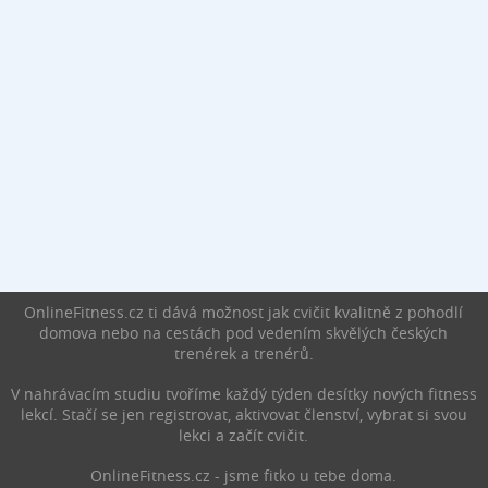
OnlineFitness.cz ti dává možnost jak cvičit kvalitně z pohodlí
domova nebo na cestách pod vedením skvělých českých
trenérek a trenérů.
V nahrávacím studiu tvoříme každý týden desítky nových fitness
lekcí. Stačí se jen registrovat, aktivovat členství, vybrat si svou
lekci a začít cvičit.
OnlineFitness.cz - jsme fitko u tebe doma.