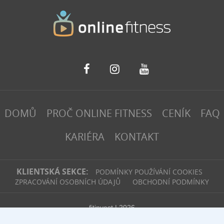
DOMŮ
PROČ ONLINE FITNESS
CENÍK
FAQ
KARIÉRA
KONTAKT
KLIENTSKÁ SEKCE:
PODMÍNKY POUŽÍVÁNÍ COOKIES
ZPRACOVÁNÍ OSOBNÍCH ÚDAJŮ
OBCHODNÍ PODMÍNKY
fitinvest | 2026
Webové stránky
vytvořilo
Poski.com
.
Tvorba webových