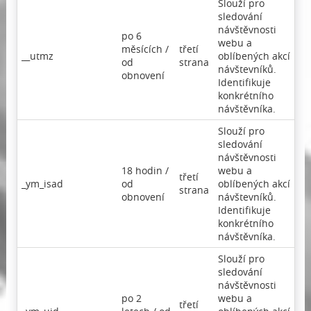
Slouží pro
sledování
návštěvnosti
po 6
webu a
měsících /
třetí
__utmz
oblíbených akcí
od
strana
návštevníků.
obnovení
Identifikuje
konkrétního
návštěvníka.
Slouží pro
sledování
návštěvnosti
18 hodin /
webu a
třetí
_ym_isad
od
oblíbených akcí
strana
obnovení
návštevníků.
Identifikuje
konkrétního
návštěvníka.
Slouží pro
sledování
návštěvnosti
po 2
webu a
třetí