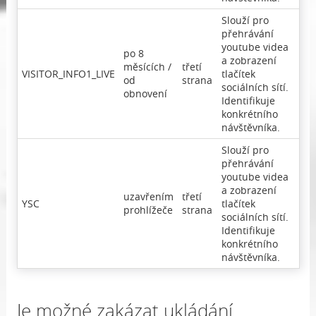
Slouží pro
přehrávání
youtube videa
po 8
a zobrazení
měsících /
třetí
VISITOR_INFO1_LIVE
tlačítek
od
strana
sociálních sítí.
obnovení
Identifikuje
konkrétního
návštěvníka.
Slouží pro
přehrávání
youtube videa
a zobrazení
uzavřením
třetí
YSC
tlačítek
prohlížeče
strana
sociálních sítí.
Identifikuje
konkrétního
návštěvníka.
Je možné zakázat ukládání