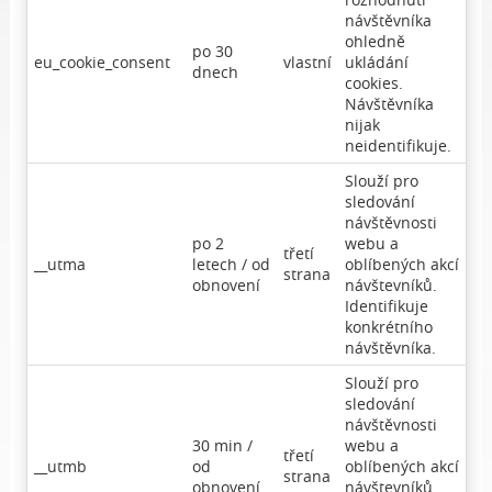
návštěvníka
ohledně
po 30
eu_cookie_consent
vlastní
ukládání
dnech
cookies.
Návštěvníka
nijak
neidentifikuje.
Slouží pro
sledování
návštěvnosti
po 2
webu a
třetí
__utma
letech / od
oblíbených akcí
strana
obnovení
návštevníků.
Identifikuje
konkrétního
návštěvníka.
Slouží pro
sledování
návštěvnosti
30 min /
webu a
třetí
__utmb
od
oblíbených akcí
strana
obnovení
návštevníků.