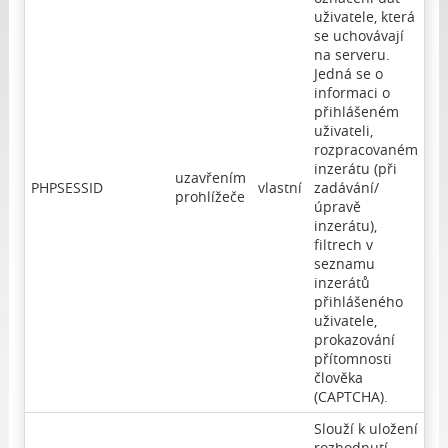
uživatele, která
se uchovávají
na serveru.
Jedná se o
informaci o
přihlášeném
uživateli,
rozpracovaném
inzerátu (při
uzavřením
PHPSESSID
vlastní
zadávání/
prohlížeče
úpravě
inzerátu),
filtrech v
seznamu
inzerátů
přihlášeného
uživatele,
prokazování
přítomnosti
člověka
(CAPTCHA).
Slouží k uložení
rozhodnutí