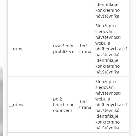
Identifikuje
konkrétního
návštěvníka.
Slouží pro
sledování
návštěvnosti
webu a
uzavřením
třetí
__utmc
oblíbených akcí
prohlížeče
strana
návštevníků.
Identifikuje
konkrétního
návštěvníka.
Slouží pro
sledování
návštěvnosti
po 2
webu a
třetí
__utmv
letech / od
oblíbených akcí
strana
obnovení
návštevníků.
Identifikuje
konkrétního
návštěvníka.