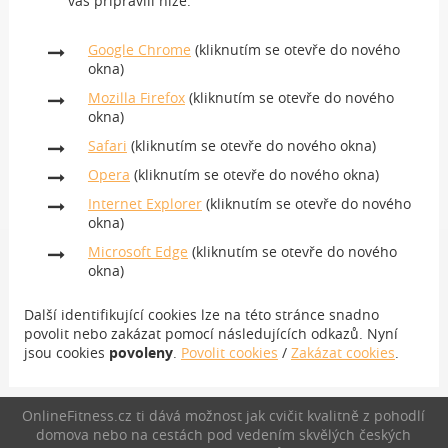
vás připravili níže:
Google Chrome
(kliknutím se otevře do nového
okna)
Mozilla Firefox
(kliknutím se otevře do nového
okna)
Safari
(kliknutím se otevře do nového okna)
Opera
(kliknutím se otevře do nového okna)
Internet Explorer
(kliknutím se otevře do nového
okna)
Microsoft Edge
(kliknutím se otevře do nového
okna)
Další identifikující cookies lze na této stránce snadno
povolit nebo zakázat pomocí následujících odkazů. Nyní
jsou cookies
povoleny
.
Povolit cookies
/
Zakázat cookies
.
OnlineFitness.cz ti dává možnost jak cvičit kvalitně z pohodlí
domova nebo na cestách pod vedením skvělých českých