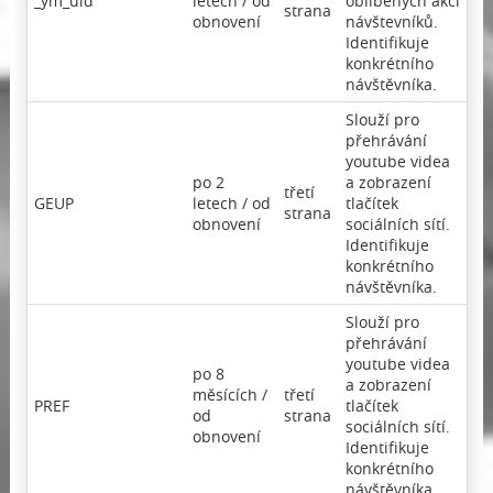
_ym_uid
letech / od
oblíbených akcí
strana
obnovení
návštevníků.
Identifikuje
konkrétního
návštěvníka.
Slouží pro
přehrávání
youtube videa
po 2
a zobrazení
třetí
GEUP
letech / od
tlačítek
strana
obnovení
sociálních sítí.
Identifikuje
konkrétního
návštěvníka.
Slouží pro
přehrávání
youtube videa
po 8
a zobrazení
měsících /
třetí
PREF
tlačítek
od
strana
sociálních sítí.
obnovení
Identifikuje
konkrétního
návštěvníka.