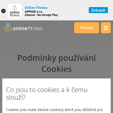
Online Fitness
Zobrazit
×
APPKEE s.r.o.
Zdarma - Na Google Play
Přihlásit
Podmínky používání
Cookies
Co jsou to cookies a k čemu
slouží?
Cookies jsou malé datové soubory, které jsou důležité pro