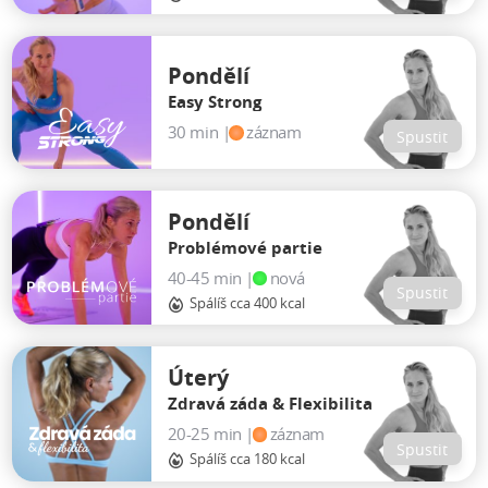
Pondělí
Easy Strong
30 min |
záznam
Spustit
Pondělí
Problémové partie
40-45 min |
nová
Spustit
Spálíš cca 400 kcal
Úterý
Zdravá záda & Flexibilita
20-25 min |
záznam
Spustit
Spálíš cca 180 kcal