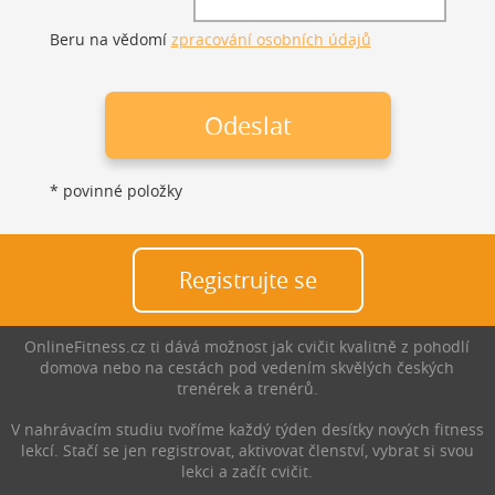
Beru na vědomí
zpracování osobních údajů
Odeslat
*
povinné položky
registrujte se
OnlineFitness.cz ti dává možnost jak cvičit kvalitně z pohodlí
domova nebo na cestách pod vedením skvělých českých
trenérek a trenérů.
V nahrávacím studiu tvoříme každý týden desítky nových fitness
lekcí. Stačí se jen registrovat, aktivovat členství, vybrat si svou
lekci a začít cvičit.