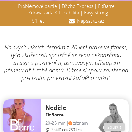
Problémové partie | Břicho Express | FitBarre |
Zdravá záda & Flexibilita | Easy Strong
51 let
Napsat vzkaz
Na svých lekcích čerpám z 20 leté praxe ve fitness,
tyto zkušenosti společně se svou nekonečnou
energií a pozitivním, usměvavým
přístupem
přenesu až k tobě domů. Dáme si spolu záležet na
precizním provedení každého cviku!
Neděle
FitBarre
20-25 min |
záznam
Spustit
Spálíš cca 280 kcal