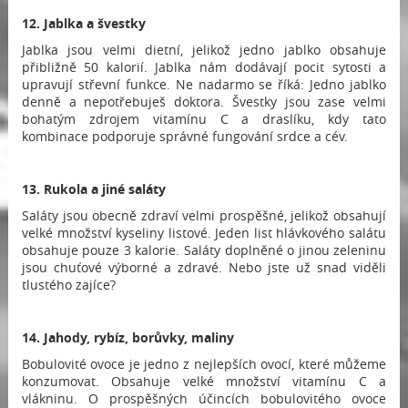
12. Jablka a švestky
Jablka jsou velmi dietní, jelikož jedno jablko obsahuje
přibližně 50 kalorií. Jablka nám dodávají pocit sytosti a
upravují střevní funkce. Ne nadarmo se říká: Jedno jablko
denně a nepotřebuješ doktora. Švestky jsou zase velmi
bohatým zdrojem vitamínu C a draslíku, kdy tato
kombinace podporuje správné fungování srdce a cév.
13. Rukola a jiné saláty
Saláty jsou obecně zdraví velmi prospěšné, jelikož obsahují
velké množství kyseliny listové. Jeden list hlávkového salátu
obsahuje pouze 3 kalorie. Saláty doplněné o jinou zeleninu
jsou chuťové výborné a zdravé. Nebo jste už snad viděli
tlustého zajíce?
14. Jahody, rybíz, borůvky, maliny
Bobulovité ovoce je jedno z nejlepších ovocí, které můžeme
konzumovat. Obsahuje velké množství vitamínu C a
vlákninu. O prospěšných účincích bobulovitého ovoce