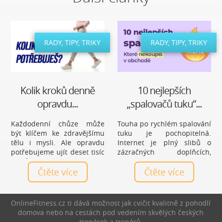
RADY, TIPY, TRIKY
RADY, TIPY, TRIKY
Kolik kroků denně
10 nejlepších
opravdu...
„spalovačů tuku“...
Každodenní chůze může
Touha po rychlém spalování
být klíčem ke zdravějšímu
tuku je pochopitelná.
tělu i mysli. Ale opravdu
Internet je plný slibů o
potřebujeme ujít deset tisíc
zázračných doplňcích,
kroků denně, nebo je to jen
čajích a tabletách, které
mýtus? Zjistěte, jaký počet
Čtěte více
mají vyřešit hubnutí bez
Čtěte více
kroků je ideální právě pro
námahy. Realita je ale méně
vás a jak chůze prospívá
líbivá a zároveň mnohem
zdraví.
praktičtější: nejúčinnější
OnlineFitness.cz ti dává možnost jak cvičit kvalitně z pohodlí
spalovače nejsou produkty,
domova nebo na cestách pod vedením skvělých českých
ale každodenní návyky.
trenérek a trenérů.