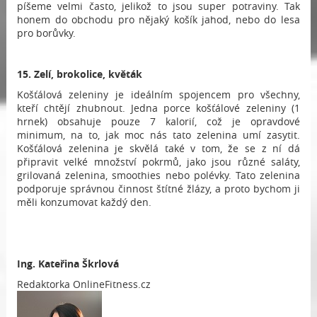
píšeme velmi často, jelikož to jsou super potraviny. Tak
honem do obchodu pro nějaký košík jahod, nebo do lesa
pro borůvky.
15. Zelí, brokolice, květák
Košťálová zeleniny je ideálním spojencem pro všechny,
kteří chtějí zhubnout. Jedna porce košťálové zeleniny (1
hrnek) obsahuje pouze 7 kalorií, což je opravdové
minimum, na to, jak moc nás tato zelenina umí zasytit.
Košťálová zelenina je skvělá také v tom, že se z ní dá
připravit velké množství pokrmů, jako jsou různé saláty,
grilovaná zelenina, smoothies nebo polévky. Tato zelenina
podporuje správnou činnost štítné žlázy, a proto bychom ji
měli konzumovat každý den.
Ing.
Kateřina Škrlová
Redaktorka OnlineFitness.cz