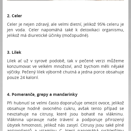
2. Celer
Celer je nejen zdravý, ale velmi dietní, jelikož 95% celeru je
jen voda. Celer napomáhá také k detoxikaci organismu,
jelikož má diuretické účinky (močopudné).
3. Lilek
Lilek ať už v syrové podobě, tak v pečené verzi můžeme
konzumovat ve velkém množství, aniž bychom měli nějaké
výčitky. Pečený lilek výborně chutná a jedna porce obsahuje
pouze 24 kalorií.
4. Pomeranče, grepy a mandarinky
Při hubnutí se velmi často doporučuje omezit ovoce, jelikož
obsahuje hodně ovocného cukru, avšak tento případ se
nevztahuje na citrusy, které jsou bohaté na vlákninu.
Vláknina upravuje naše trávení a podporuje přirozený
úbytek hmotnosti, jelikož nás zasytí. Citrusy jsou také plné
antioxidantů a vitamínu C, který napomáhá rychlejšímu