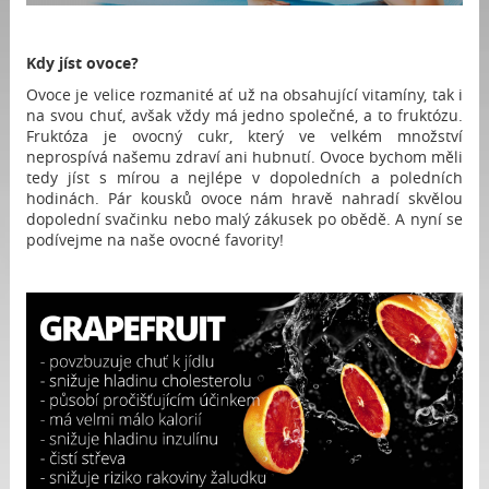
Kdy jíst ovoce?
Ovoce je velice rozmanité ať už na obsahující vitamíny, tak i
na svou chuť, avšak vždy má jedno společné, a to fruktózu.
Fruktóza je ovocný cukr, který ve velkém množství
neprospívá našemu zdraví ani hubnutí. Ovoce bychom měli
tedy jíst s mírou a nejlépe v dopoledních a poledních
hodinách. Pár kousků ovoce nám hravě nahradí skvělou
dopolední svačinku nebo malý zákusek po obědě. A nyní se
podívejme na naše ovocné favority!