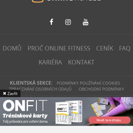
DOMŮ
PROČ ONLINE FITNESS
CENÍK
FAQ
KARIÉRA
KONTAKT
KLIENTSKÁ SEKCE:
PODMÍNKY POUŽÍVÁNÍ COOKIES
ZPRACOVÁNÍ OSOBNÍCH ÚDAJŮ
OBCHODNÍ PODMÍNKY
Zavřít
fitinvest | 2026
Webové stránky
vytvořilo
Poski.com
.
Tvorba webových
stránek
na míru.