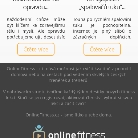
opravdu...
„spalovačů tuku“...
Každodenní chůze může
Touha po rychlém spalování
být klíčem ke zdravějšímu
tuku je pochopitelná.
tělu i mysli. Ale opravdu
Internet je plný slibů o
potřebujeme ujít deset tisíc
zázračných doplňcích,
kroků denně, nebo je to jen
čajích a tabletách, které
mýtus? Zjistěte, jaký počet
Čtěte více
mají vyřešit hubnutí bez
Čtěte více
kroků je ideální právě pro
námahy. Realita je ale méně
vás a jak chůze prospívá
líbivá a zároveň mnohem
zdraví.
praktičtější: nejúčinnější
OnlineFitness.cz ti dává možnost jak cvičit kvalitně z pohodlí
spalovače nejsou produkty,
domova nebo na cestách pod vedením skvělých českých
ale každodenní návyky.
trenérek a trenérů.
V nahrávacím studiu tvoříme každý týden desítky nových fitness
lekcí. Stačí se jen registrovat, aktivovat členství, vybrat si svou
lekci a začít cvičit.
OnlineFitness.cz - jsme fitko u tebe doma.