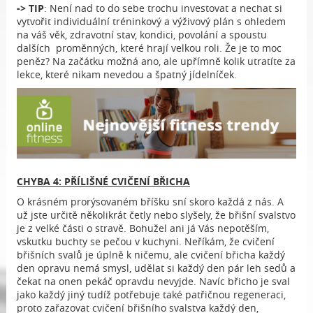
-> TIP
: Není nad to do sebe trochu investovat a nechat si
vytvořit individuální tréninkový a výživový plán s ohledem
na váš věk, zdravotní stav, kondici, povolání a spoustu
dalších proměnných, které hrají velkou roli. Že je to moc
peněz? Na začátku možná ano, ale upřímně kolik utratíte za
lekce, které nikam nevedou a špatný jídelníček.
CHYBA 4: PŘÍLIŠNÉ CVIČENÍ BŘICHA
O krásném prorýsovaném bříšku sní skoro každá z nás. A
už jste určitě několikrát četly nebo slyšely, že břišní svalstvo
je z velké části o stravě. Bohužel ani já Vás nepotěším,
vskutku buchty se pečou v kuchyni. Neříkám, že cvičení
břišních svalů je úplně k ničemu, ale cvičení břicha každý
den opravu nemá smysl, udělat si každý den pár leh sedů a
čekat na onen pekáč opravdu nevyjde. Navíc břicho je sval
jako každý jiný tudíž potřebuje také patřičnou regeneraci,
proto zařazovat cvičení břišního svalstva každý den,