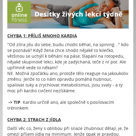
CHYBA 1: PŘÍLIŠ MNOHO KARDIA
"Od zítra jdu do sebe, budu chodit běhat, na spining..." kdo
se poznává? Když žena chce shodit nějaké to kilečko,
většinou se uchýlí k běhání na páse, šlapání na rotopedu,
nějaké skupinové lekci, kde je zadýchaná, teče z ní pot. Ale
upřímně vede to někam?
NE. Možná zpočátku ano, protože tělo reaguje na jakoukoliv
změnu. Jenže to co nám opravdu pomáhá hubnout,
spalovat tuky a zrychlovat metabolismus, jsou svaly - a ty
moc při kardio cvičení nezískáme.
-> TIP
: Kardio určitě ano, ale společně s posilovacím
tréninkem.
CHYBA 2: STRACH Z JÍDLA
Další věc co, ženy s oblibou při snaze zhubnout dělají, je, že
omezí příjem jídla na minimum. Jenže opak je pravdou.