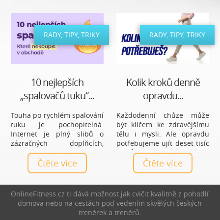
RADY, TIPY, TRIKY
RADY, TIPY, TRIKY
10 nejlepších
Kolik kroků denně
„spalovačů tuku“...
opravdu...
Touha po rychlém spalování
Každodenní chůze může
tuku je pochopitelná.
být klíčem ke zdravějšímu
Internet je plný slibů o
tělu i mysli. Ale opravdu
zázračných doplňcích,
potřebujeme ujít deset tisíc
čajích a tabletách, které
kroků denně, nebo je to jen
mají vyřešit hubnutí bez
Čtěte více
mýtus? Zjistěte, jaký počet
Čtěte více
námahy. Realita je ale méně
kroků je ideální právě pro
líbivá a zároveň mnohem
vás a jak chůze prospívá
praktičtější: nejúčinnější
zdraví.
OnlineFitness.cz ti dává možnost jak cvičit kvalitně z pohodlí
spalovače nejsou produkty,
domova nebo na cestách pod vedením skvělých českých
ale každodenní návyky.
trenérek a trenérů.