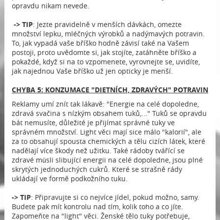
opravdu nikam nevede.
-> TIP
: Jezte pravidelně v menších dávkách, omezte
množství lepku, mléčných výrobků a nadýmavých potravin.
To, jak vypadá vaše bříško hodně závisí také na Vašem
postoji, proto uvědomte si, jak stojíte, zatáhněte bříško a
pokaždé, když si na to vzpomenete, vyrovnejte se, uvidíte,
jak najednou Vaše bříško už jen opticky je menší.
CHYBA 5: KONZUMACE "DIETNÍCH, ZDRAVÝCH" POTRAVIN
Reklamy umí znít tak lákavě: "Energie na celé dopoledne,
zdravá svačina s nízkým obsahem tuků,..." Tuků se opravdu
bát nemusíte, důležité je přijímat správné tuky ve
správném množství. Light věci mají sice málo "kalorií", ale
za to obsahují spousta chemických a tělu cizích látek, které
nadělají více škody než užitku. Také rádoby tvářící se
zdravé müsli slibující energii na celé dopoledne, jsou plné
skrytých jednoduchých cukrů. Které se strašně rády
ukládají ve formě podkožního tuku.
-> TIP
: Připravujte si co nejvíce jídel, pokud možno, samy.
Budete pak mít kontrolu nad tím, kolik toho a co jíte.
Zapomeňte na "light" věci. Ženské tělo tuky potřebuje,