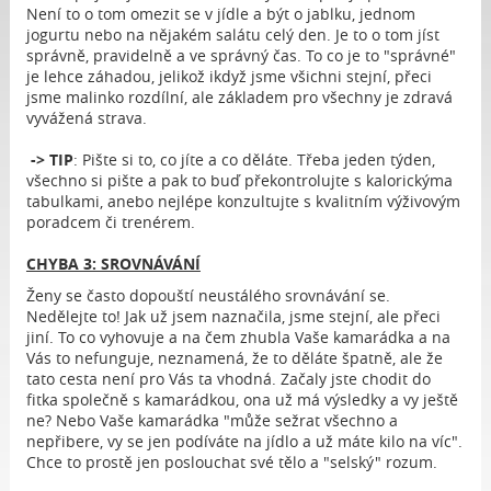
Není to o tom omezit se v jídle a být o jablku, jednom
jogurtu nebo na nějakém salátu celý den. Je to o tom jíst
správně, pravidelně a ve správný čas. To co je to "správné"
je lehce záhadou, jelikož ikdyž jsme všichni stejní, přeci
jsme malinko rozdílní, ale základem pro všechny je zdravá
vyvážená strava.
-> TIP
: Pište si to, co jíte a co děláte. Třeba jeden týden,
všechno si pište a pak to buď překontrolujte s kalorickýma
tabulkami, anebo nejlépe konzultujte s kvalitním výživovým
poradcem či trenérem.
CHYBA 3: SROVNÁVÁNÍ
Ženy se často dopouští neustálého srovnávání se.
Nedělejte to! Jak už jsem naznačila, jsme stejní, ale přeci
jiní. To co vyhovuje a na čem zhubla Vaše kamarádka a na
Vás to nefunguje, neznamená, že to děláte špatně, ale že
tato cesta není pro Vás ta vhodná. Začaly jste chodit do
fitka společně s kamarádkou, ona už má výsledky a vy ještě
ne? Nebo Vaše kamarádka "může sežrat všechno a
nepřibere, vy se jen podíváte na jídlo a už máte kilo na víc".
Chce to prostě jen poslouchat své tělo a "selský" rozum.