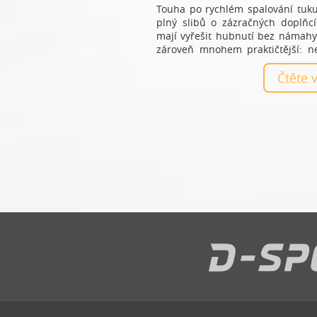
Touha po rychlém spalování tuku 
plný slibů o zázračných doplňcíc
mají vyřešit hubnutí bez námahy.
zároveň mnohem praktičtější: ne
produkty, ale každodenní návyky.
Čtěte 