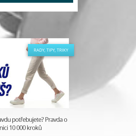
RADY, TIPY, TRIKY
avdu potřebujete? Pravda o
ici 10 000 kroků