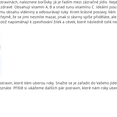
ravinách, naleznete borůvky. Já je řadím mezi zázračné jídlo. Neje
 zdravé. Obsahují vitamín A, B a snad tunu vitamínu C. Ideální js
okému obsahu vlákniny a odbourávají tuky. Krom krásné postavy, Vám
zřejmě, že se jimi nesmíte mazat, jinak si skvrny spíše přiděláte, 
tiž napomáhají k zpevňování žilek a cévek, které následně tolik nep
otravin, které Vám uberou roky. Snažte se je zařadit do Vašeho jídeln
oznáte. Příště si ukážeme dalších pár potravin, které nám roky uber