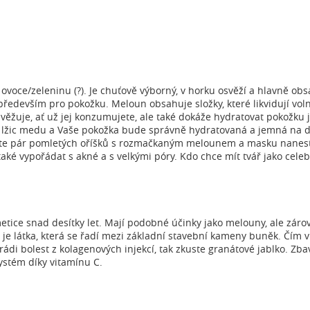
ovoce/zeleninu (?). Je chuťově výborný, v horku osvěží a hlavně obs
především pro pokožku. Meloun obsahuje složky, které likvidují voln
ěžuje, ať už jej konzumujete, ale také dokáže hydratovat pokožku ja
žic medu a Vaše pokožka bude správně hydratovaná a jemná na do
e pár pomletých oříšků s rozmačkaným melounem a masku naneste
é vypořádat s akné a s velkými póry. Kdo chce mít tvář jako celebri
etice snad desítky let. Mají podobné účinky jako melouny, ale zárov
je látka, která se řadí mezi základní stavební kameny buněk. Čím 
ádi bolest z kolagenových injekcí, tak zkuste granátové jablko. Zba
ystém díky vitamínu C.