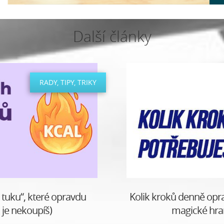
Další články
RADY, TIPY, TRIKY
 tuku“, které opravdu
Kolik kroků denně opr
k je nekoupíš)
magické hran