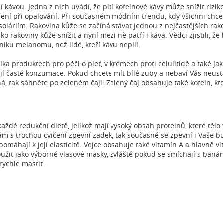
ají kávou. Jedna z nich uvádí, že pití kofeinové kávy může snížit r
áření při opalování. Při současném módním trendu, kdy všichni chce
oláriím. Rakovina kůže se začíná stávat jednou z nejčastějších rako
ziko rakoviny kůže snížit a nyní mezi ně patří i káva. Vědci zjistili, že
zniku melanomu, než lidé, kteří kávu nepili.
lika produktech pro péči o pleť, v krémech proti celulitidě a také j
její časté konzumace. Pokud chcete mít bílé zuby a nebaví Vás neus
 tak sáhněte po zeleném čaji. Zelený čaj obsahuje také kofein, kt
aždé redukční dietě, jelikož mají vysoký obsah proteinů, které tělo
Vám s trochou cvičení zpevní zadek, tak současně se zpevní i Vaše b
pomáhají k její elasticitě. Vejce obsahuje také vitamín A a hlavně 
užit jako výborné vlasové masky, zvláště pokud se smíchají s banán
rychle mastit.