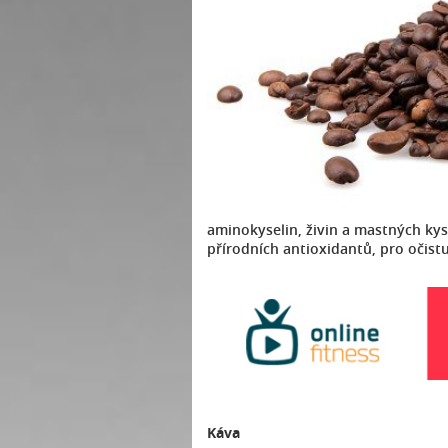
aminokyselin, živin a mastných kyse
přírodních antioxidantů, pro očist
Káva