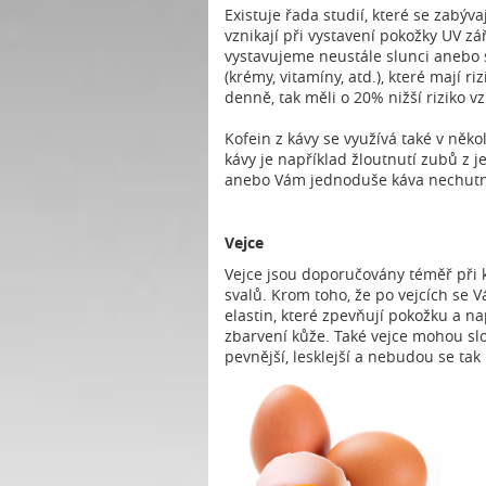
Existuje řada studií, které se zabýv
vznikají při vystavení pokožky UV z
vystavujeme neustále slunci anebo s
(krémy, vitamíny, atd.), které mají ri
denně, tak měli o 20% nižší riziko v
Kofein z kávy se využívá také v něko
kávy je například žloutnutí zubů z 
anebo Vám jednoduše káva nechutná,
Vejce
Vejce jsou doporučovány téměř při k
svalů. Krom toho, že po vejcích se 
elastin, které zpevňují pokožku a na
zbarvení kůže. Také vejce mohou slo
pevnější, lesklejší a nebudou se tak 