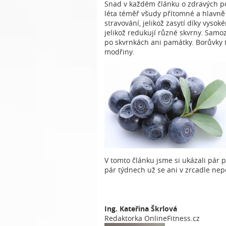
Snad v každém článku o zdravých pot
léta téměř všudy přítomné a hlavně
stravování, jelikož zasytí díky vys
jelikož redukují různé skvrny. Samo
po skvrnkách ani památky. Borůvky to
modřiny.
V tomto článku jsme si ukázali pár p
pár týdnech už se ani v zrcadle nep
Ing. Kateřina Škrlová
Redaktorka OnlineFitness.cz