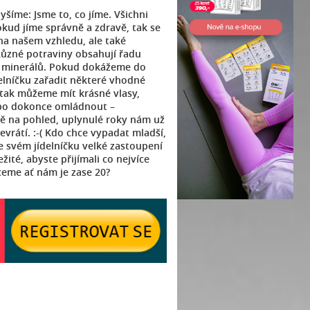
lyšíme: Jsme to, co jíme. Všichni
okud jíme správně a zdravě, tak se
 na našem vzhledu, ale také
Různé potraviny obsahují řadu
a minerálů. Pokud dokážeme do
elníčku zařadit některé vhodné
 tak můžeme mít krásné vlasy,
bo dokonce omládnout –
 na pohled, uplynulé roky nám už
evrátí. :-( Kdo chce vypadat mladší,
e svém jídelníčku velké zastoupení
ité, abyste přijímali co nejvíce
hceme ať nám je zase 20?