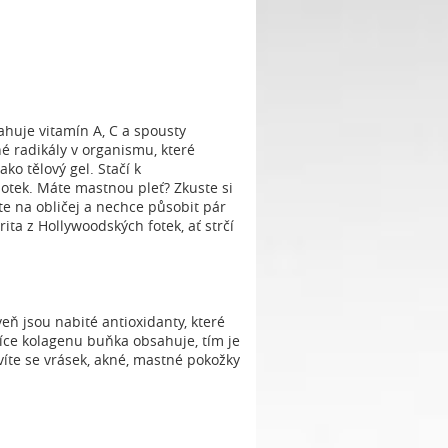
ahuje vitamín A, C a spousty
é radikály v organismu, které
ko tělový gel. Stačí k
tek. Máte mastnou pleť? Zkuste si
 na obličej a nechce působit pár
ta z Hollywoodských fotek, ať strčí
eň jsou nabité antioxidanty, které
více kolagenu buňka obsahuje, tím je
víte se vrásek, akné, mastné pokožky