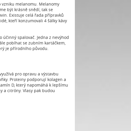
iziko vzniku melanomu. Melanomy
me být krásně snědí, tak se
vin. Existuje celá řada přípravků
 lidé, kteří konzumovali 4 šálky kávy
ako účinný spalovač. Jedna z nevýhod
tále pobíhat se zubním kartáčkem,
erý je přírodního původu.
 využívá pro opravu a výstavbu
uňky. Proteiny podporují kolagen a
vitamín D, který napomáhá k lepšímu
y a citróny. Vlasy pak budou