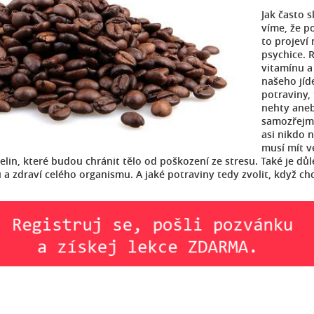
Jak často s
víme, že p
to projeví
psychice. 
vitamínu 
našeho jíd
potraviny,
nehty ane
samozřejmě
asi nikdo n
musí mít v
lin, které budou chránit tělo od poškození ze stresu. Také je důlež
u a zdraví celého organismu. A jaké potraviny tedy zvolit, když c