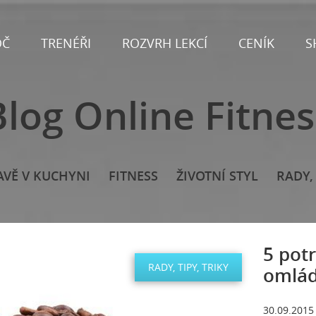
OČ
TRENÉŘI
ROZVRH LEKCÍ
CENÍK
S
Blog Online Fitnes
AVĚ V KUCHYNI
FITNESS
ŽIVOTNÍ STYL
RADY, 
5 pot
RADY, TIPY, TRIKY
omlá
30.09.2015