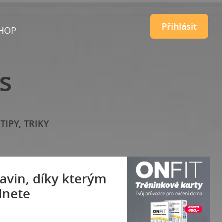
Přihlásit
HOP
s
TIPY, TRIKY
ravin, díky kterým
dnete