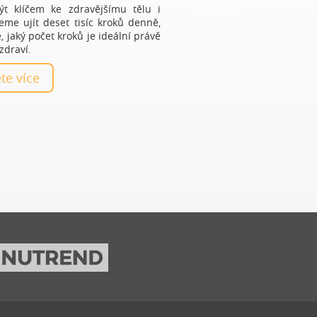
t klíčem ke zdravějšímu tělu i
eme ujít deset tisíc kroků denně,
, jaký počet kroků je ideální právě
zdraví.
těte více