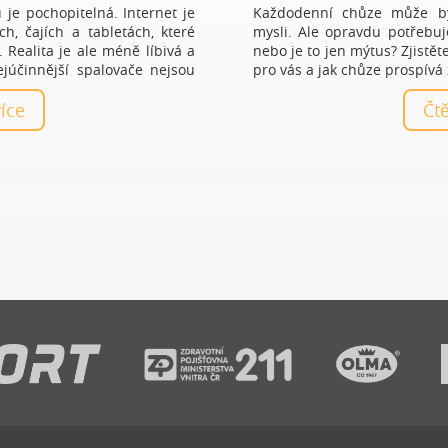
je pochopitelná. Internet je
Každodenní chůze může bý
h, čajích a tabletách, které
mysli. Ale opravdu potřebuj
 Realita je ale méně líbivá a
nebo je to jen mýtus? Zjistěte
júčinnější spalovače nejsou
pro vás a jak chůze prospívá 
více
Č