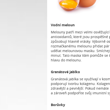
Vodní meloun
Melouny patří mezi velmi osvěžující 
antioxidantů, které jsou prospěšné 
způsobují hlavně vrásky. Výborně osv
rozmačkanému melounu přidat pár l
udělat melounovou masku. Smíchejt
minut. Tato maska Vám pomůže se tak
hlavu do melounu.
Granátové jablko
Granátová jablka se využívají v kosm
podporují tvorbu kolagenu. Kolagen 
zdravější a pevnější. Pokud nemáte r
a zároveň podpoříte svůj imunitní s
Borůvky