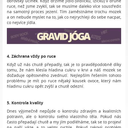
obrovský účinek. Když držíme jídlo (vidličku, lžičku) v druhé
ruce, než jsme zvyklí, tak se musíme daleko více soustředit
na samotný proces jezení. Tím zaměstnáme trochu mozek
a on nebude myslet na to, jak co nejrychleji do sebe nacpat,
co nejvíce jídla.
4. Záchrana vždy po ruce
Když už nás chutě přepadly, tak je to pravděpodobně díky
tomu, že nám klesla hladina cukru v krvi a náš mozek se
dožaduje opětovného zvednutí. Nejlepším řešením tohoto
problému je mít po ruce nějaký kousek ovoce, který nám
hladinu cukru opět zvýší a chutě odezní.
5. Kontrola kvality
Dnes výjimečně nepůjde o kontrolu zdravým a kvalitních
potravin, ale o kontrolu svého vlastního těla. Pokud nás
často přepadají chutě a my jím podléháme, tak se to projeví
na naší váze a to velmi rychle. Pokud takový problém