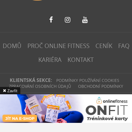
DOMŮ
PROČ ONLINE FITNESS
CENÍK
FAQ
KARIÉRA
KONTAKT
KLIENTSKÁ SEKCE:
PODMÍNKY POUŽÍVÁNÍ COOKIES
ZPRACOVÁNÍ OSOBNÍCH ÚDAJŮ
OBCHODNÍ PODMÍNKY
Zavřít
fitinvest | 2026
Webové stránky
vytvořilo
Poski.com
.
Tvorba webových
stránek
na míru.