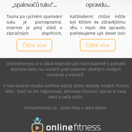
„spalovačů tuku“...
opravdu...
Touha po rychlém spalování
Každodenní chůze může
tuku je pochopitelná.
být klíčem ke zdravějšímu
Internet je plný slibů o
tělu i mysli. Ale opravdu
zázračných doplňcích,
potřebujeme ujít deset tisíc
čajích a tabletách, které
kroků denně, nebo je to jen
mají vyřešit hubnutí bez
Čtěte více
mýtus? Zjistěte, jaký počet
Čtěte více
námahy. Realita je ale méně
kroků je ideální právě pro
líbivá a zároveň mnohem
vás a jak chůze prospívá
praktičtější: nejúčinnější
zdraví.
OnlineFitness.cz ti dává možnost jak cvičit kvalitně z pohodlí
spalovače nejsou produkty,
domova nebo na cestách pod vedením skvělých českých
ale každodenní návyky.
trenérek a trenérů.
V nahrávacím studiu tvoříme každý týden desítky nových fitness
lekcí. Stačí se jen registrovat, aktivovat členství, vybrat si svou
lekci a začít cvičit.
OnlineFitness.cz - jsme fitko u tebe doma.