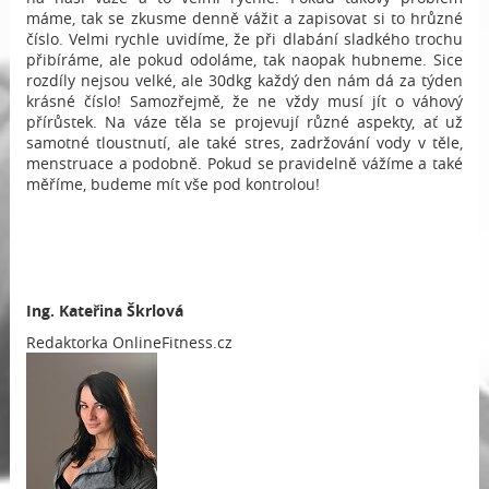
máme, tak se zkusme denně vážit a zapisovat si to hrůzné
číslo. Velmi rychle uvidíme, že při dlabání sladkého trochu
přibíráme, ale pokud odoláme, tak naopak hubneme. Sice
rozdíly nejsou velké, ale 30dkg každý den nám dá za týden
krásné číslo! Samozřejmě, že ne vždy musí jít o váhový
přírůstek. Na váze těla se projevují různé aspekty, ať už
samotné tloustnutí, ale také stres, zadržování vody v těle,
menstruace a podobně. Pokud se pravidelně vážíme a také
měříme, budeme mít vše pod kontrolou!
Ing.
Kateřina Škrlová
Redaktorka OnlineFitness.cz