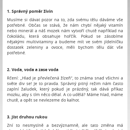
1. Správný poměr živin
Musíme si dávat pozor na to, zda svému tělu dáváme vše
potřebné. Občas se stává, že nám chybí nějaký vitamín
nebo minerál a náš mozek nám vytvoří chutě například na
čokoládu, která obsahuje hořčík. Pokud se zásobíme
nějakými multivitaminy a budeme mít ve svém jídelníčku
dostatek zeleniny a ovoce, měli bychom tělu dát vše
potřebné.
2. Voda, voda a zase voda
Rčení: „Hlad je převlečená žízeň“, to známa snad všichni a
světe div se! Je to pravda. Správný pitný režim nám často
zaplní žaludek, který pokud je prázdný, tak dává příkaz
mozku, aby s tím něco dělal. A co udělá? Máme hlad, máme
chutě, a opět se nevlezeme do kalhot.
3. Jíst druhou rukou
Zní to nesmyslně a bezvýznamně, ale tato změna má