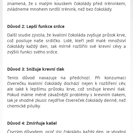
znamená, že s malým kouskem čokolády před tréninkem,
zvládneme mnohem tvrdší trénink, než bez čokolády.
Důvod 2: Lepší funkce srdce
Další studie zjistila, že kvalitní čokoláda zvyšuje průtok krve,
což posiluje naše srdíčko. Lidé, kteří jedí malé množství
čokolády každý den, tak mírně rozšířili své krevní cévy a
zvýšili funkci svého srdce.
Důvod 3: Snižuje krevní tlak
Tento důvod navazuje na předchozí. Při konzumaci
čtverečku kvalitní čokolády dochází nejen k rozšíření cév,
ale také k lepšímu průtoku krve, což snižuje krevní tlak.
Pokud máme méně závažnější problémy s krevním tlakem,
tak je vhodné zkusit nejdříve čtvereček čokolády denně, než
chemické pilulky.
Důvod 4: Zmírňuje kašel
Čtvrtým důvodem, proč jíst čokoládu každý den, je vhodný