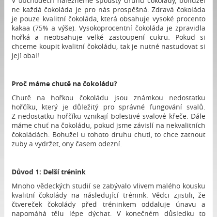
V obchodech nalezneme spousty druhů čokolády, bohužel
ne každá čokoláda je pro nás prospěšná. Zdravá čokoláda
je pouze kvalitní čokoláda, která obsahuje vysoké procento
kakaa (75% a výše). Vysokoprocentní čokoláda je zpravidla
hořká a neobsahuje velké zastoupení cukru. Pokud si
chceme koupit kvalitní čokoládu, tak je nutné nastudovat si
její obal!
Proč máme chutě na čokoládu?
Chutě na hořkou čokoládu jsou známkou nedostatku
hořčíku, který je důležitý pro správné fungování svalů.
Z nedostatku hořčíku vznikají bolestivé svalové křeče. Dále
máme chuť na čokoládu, pokud jsme závislí na nekvalitních
čokoládách. Bohužel u tohoto druhu chuti, to chce zatnout
zuby a vydržet, ony časem odezní.
Důvod 1: Delší trénink
Mnoho vědeckých studií se zabývalo vlivem malého kousku
kvalitní čokolády na následující trénink. Vědci zjistili, že
čtvereček čokolády před tréninkem oddaluje únavu a
napomáhá tělu lépe dýchat. V konečném důsledku to