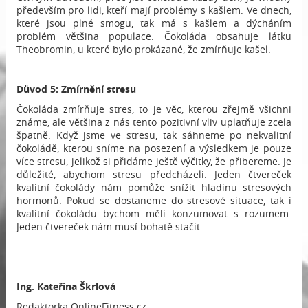
především pro lidi, kteří mají problémy s kašlem. Ve dnech,
které jsou plné smogu, tak má s kašlem a dýcháním
problém většina populace. Čokoláda obsahuje látku
Theobromin, u které bylo prokázané, že zmírňuje kašel.
Důvod 5: Zmírnění stresu
Čokoláda zmírňuje stres, to je věc, kterou zřejmě všichni
známe, ale většina z nás tento pozitivní vliv uplatňuje zcela
špatně. Když jsme ve stresu, tak sáhneme po nekvalitní
čokoládě, kterou sníme na posezení a výsledkem je pouze
více stresu, jelikož si přidáme ještě výčitky, že přibereme. Je
důležité, abychom stresu předcházeli. Jeden čtvereček
kvalitní čokolády nám pomůže snížit hladinu stresových
hormonů. Pokud se dostaneme do stresové situace, tak i
kvalitní čokoládu bychom měli konzumovat s rozumem.
Jeden čtvereček nám musí bohatě stačit.
Ing.
Kateřina Škrlová
Redaktorka OnlineFitness.cz