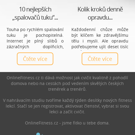
10 nejlepších
Kolik kroků denně
„spalovačů tuku“...
opravdu...
Touha po rychlém spalování
Každodenní chůze může
tuku je pochopitelná.
být klíčem ke zdravějšímu
Internet je plný slibů o
tělu i mysli. Ale opravdu
zázračných doplňcích,
potřebujeme ujít deset tisíc
čajích a tabletách, které
kroků denně, nebo je to jen
mají vyřešit hubnutí bez
Čtěte více
mýtus? Zjistěte, jaký počet
Čtěte více
námahy. Realita je ale méně
kroků je ideální právě pro
líbivá a zároveň mnohem
vás a jak chůze prospívá
praktičtější: nejúčinnější
zdraví.
OnlineFitness.cz ti dává možnost jak cvičit kvalitně z pohodlí
spalovače nejsou produkty,
domova nebo na cestách pod vedením skvělých českých
ale každodenní návyky.
trenérek a trenérů.
V nahrávacím studiu tvoříme každý týden desítky nových fitness
lekcí. Stačí se jen registrovat, aktivovat členství, vybrat si svou
lekci a začít cvičit.
OnlineFitness.cz - jsme fitko u tebe doma.