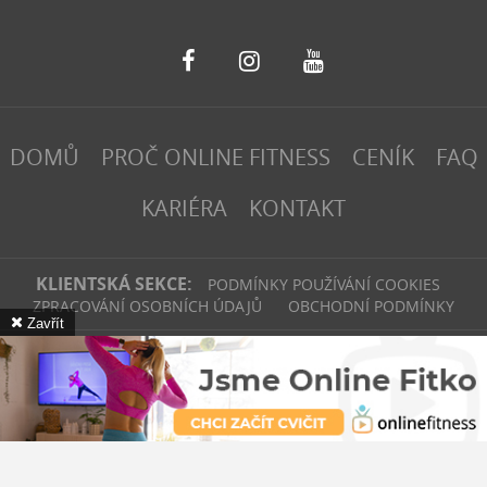
DOMŮ
PROČ ONLINE FITNESS
CENÍK
FAQ
KARIÉRA
KONTAKT
KLIENTSKÁ SEKCE:
PODMÍNKY POUŽÍVÁNÍ COOKIES
ZPRACOVÁNÍ OSOBNÍCH ÚDAJŮ
OBCHODNÍ PODMÍNKY
Zavřít
fitinvest | 2026
Webové stránky
vytvořilo
Poski.com
.
Tvorba webových
stránek
na míru.