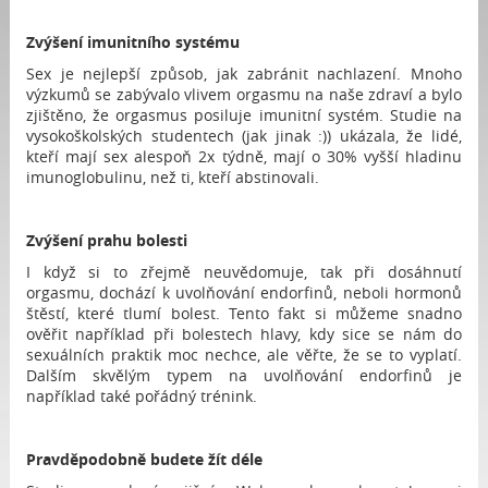
Zvýšení imunitního systému
Sex je nejlepší způsob, jak zabránit nachlazení. Mnoho
výzkumů se zabývalo vlivem orgasmu na naše zdraví a bylo
zjištěno, že orgasmus posiluje imunitní systém. Studie na
vysokoškolských studentech (jak jinak :)) ukázala, že lidé,
kteří mají sex alespoň 2x týdně, mají o 30% vyšší hladinu
imunoglobulinu, než ti, kteří abstinovali.
Zvýšení prahu bolesti
I když si to zřejmě neuvědomuje, tak při dosáhnutí
orgasmu, dochází k uvolňování endorfinů, neboli hormonů
štěstí, které tlumí bolest. Tento fakt si můžeme snadno
ověřit například při bolestech hlavy, kdy sice se nám do
sexuálních praktik moc nechce, ale věřte, že se to vyplatí.
Dalším skvělým typem na uvolňování endorfinů je
například také pořádný trénink.
Pravděpodobně budete žít déle