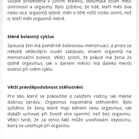
Studie provedená v jižním Walesu, zkoumala vztah mezi
úmrtností a orgasmy. Bylo zjištěno, že lidé, kteří měli dva
nebo více orgasmů týdně, měli o 50% nižší riziko úmrtí, než
ti, kteří měli orgasmů méně.
Méně bolestný cyklus
Spousta žen má poměrně bolestivou menstruaci, a proto se
několik vědeckých studií zabývalo, vlivem orgasmů na
menstruační bolesti. Vědci zjistili, že pokud má žena 2x
týdně orgasmus, tak v daném měsíci má daleko menší
bolesti při svém cyklu.
Větší pravděpodobnost otěhotnění
Pro Vás, které se pokoušíte o založení rodiny, tak máme
dobrou zprávu: Orgasmus napomáhá otěhotnění. Bylo
zjištěno, že ženy, které mají během sexu orgasmus, tak
dokáží uchovat při životě více spermií, než bez orgasmu.
Vědci tvrdí, že za tento fakt může uvolňování oxytocinu,
který se uvolňuje při orgasmu.