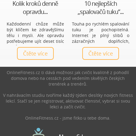
Kolik kroků denně
10 nejlepších
opravdu...
„spalovačů tuku“...
Každodenní chůze může
Touha po rychlém spalování
být klíčem ke zdravějšímu
tuku je pochopitelná.
tělu i mysli. Ale opravdu
Internet je plný slibů o
potřebujeme ujít deset tisíc
zázračných doplňcích,
kroků denně, nebo je to jen
čajích a tabletách, které
mýtus? Zjistěte, jaký počet
Čtěte více
mají vyřešit hubnutí bez
Čtěte více
kroků je ideální právě pro
námahy. Realita je ale méně
vás a jak chůze prospívá
líbivá a zároveň mnohem
zdraví.
praktičtější: nejúčinnější
OnlineFitness.cz ti dává možnost jak cvičit kvalitně z pohodlí
spalovače nejsou produkty,
domova nebo na cestách pod vedením skvělých českých
ale každodenní návyky.
trenérek a trenérů.
V nahrávacím studiu tvoříme každý týden desítky nových fitness
lekcí. Stačí se jen registrovat, aktivovat členství, vybrat si svou
lekci a začít cvičit.
OnlineFitness.cz - jsme fitko u tebe doma.