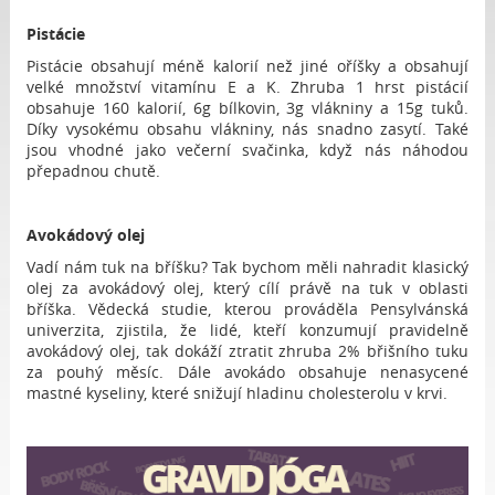
Pistácie
Pistácie obsahují méně kalorií než jiné oříšky a obsahují
velké množství vitamínu E a K. Zhruba 1 hrst pistácií
obsahuje 160 kalorií, 6g bílkovin, 3g vlákniny a 15g tuků.
Díky vysokému obsahu vlákniny, nás snadno zasytí. Také
jsou vhodné jako večerní svačinka, když nás náhodou
přepadnou chutě.
Avokádový olej
Vadí nám tuk na bříšku? Tak bychom měli nahradit klasický
olej za avokádový olej, který cílí právě na tuk v oblasti
bříška. Vědecká studie, kterou prováděla Pensylvánská
univerzita, zjistila, že lidé, kteří konzumují pravidelně
avokádový olej, tak dokáží ztratit zhruba 2% břišního tuku
za pouhý měsíc. Dále avokádo obsahuje nenasycené
mastné kyseliny, které snižují hladinu cholesterolu v krvi.