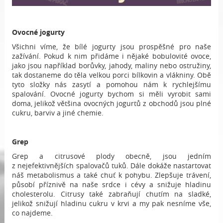
Ovocné jogurty
Všichni víme, že bílé jogurty jsou prospěšné pro naše
zažívání. Pokud k nim přidáme i nějaké bobulovité ovoce,
jako jsou například borůvky, jahody, maliny nebo ostružiny,
tak dostaneme do těla velkou porci bílkovin a vlákniny. Obě
tyto složky nás zasytí a pomohou nám k rychlejšímu
spalování. Ovocné jogurty bychom si měli vyrobit sami
doma, jelikož většina ovocných jogurtů z obchodů jsou plné
cukru, barviv a jiné chemie.
Grep
Grep a citrusové plody obecně, jsou jedním
z nejefektivnějších spalovačů tuků. Dále dokáže nastartovat
náš metabolismus a také chuť k pohybu. Zlepšuje trávení,
působí příznivě na naše srdce i cévy a snižuje hladinu
cholesterolu. Citrusy také zabraňují chutím na sladké,
jelikož snižují hladinu cukru v krvi a my pak nesníme vše,
co najdeme.