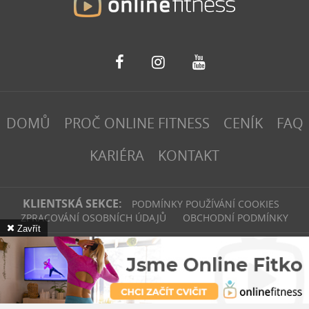
DOMŮ
PROČ ONLINE FITNESS
CENÍK
FAQ
KARIÉRA
KONTAKT
KLIENTSKÁ SEKCE:
PODMÍNKY POUŽÍVÁNÍ COOKIES
ZPRACOVÁNÍ OSOBNÍCH ÚDAJŮ
OBCHODNÍ PODMÍNKY
Zavřít
fitinvest | 2026
Webové stránky
vytvořilo
Poski.com
.
Tvorba webových
stránek
na míru.