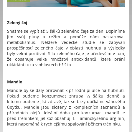
Zelený čaj
Snažme se vypít až 5 šálků zeleného čaje za den. Doplníme
jím svůj pitný a režim a pomůže nám nastartovat
metabolismus. Některé vědecké studie se zabývali
prospěšností zeleného čaje v oblasti hubnutí a výsledky
byly velmi pozitivní. Síla zeleného čaje je především v tom,
že obsahuje velké množství antioxidantů, které brání
ukládání tuku v oblastech bříška.
Mandle
Mandle by se daly přirovnat k přírodní pilulce na hubnutí.
Pokud budeme konzumovat zhruba ¼ šálku denně a
k tomu budeme jíst zdravě, tak se brzy dočkáme váhového
úbytku. Mandle jsou složeny z komplexních sacharidů a
přírodních olejů. Ideální doba pro konzumaci mandlí je
před tréninkem, jelikož obsahují L – aminokyselinu arginin,
která napomáhá k rychlejšímu spalování během tréninku.