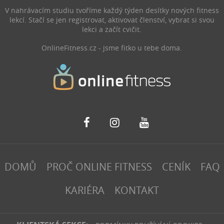
zmírnit záněty, ulevit od
článku se dozvíte, proč
V nahrávacím studiu tvoříme každý týden desítky nových fitness
bolesti, při regeneraci nebo
byste měli častěji sundávat
lekcí. Stačí se jen registrovat, aktivovat členství, vybrat si svou
zlepšit spánek.
boty a vyrazit na procházku
lekci a začít cvičit.
bosky.
OnlineFitness.cz - jsme fitko u tebe doma.
DOMŮ
PROČ ONLINE FITNESS
CENÍK
FAQ
KARIÉRA
KONTAKT