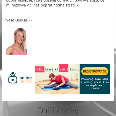
odborníkem, aby jste dosáhli opravdu 100% výsledku. Už
mi nezbývá víc, než popřát hodně štěstí :-)
Vaše Denisa :-)
Další články