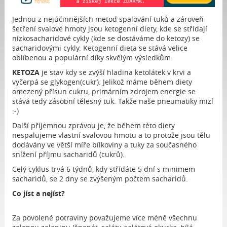
Jednou z nejúčinnějších metod spalování tuků a zároveň
šetření svalové hmoty jsou ketogenní diety, kde se střídají
nízkosacharidové cykly (kde se dostáváme do ketozy) se
sacharidovými cykly. Ketogenní dieta se stává velice
oblíbenou a populární díky skvělým výsledkům.
KETOZA
je stav kdy se zvýší hladina ketolátek v krvi a
vyčerpá se glykogen(cukr). Jelikož máme během diety
omezený přísun cukru, primárním zdrojem energie se
stává tedy zásobní tělesný tuk. Takže naše pneumatiky mizí
:-)
Další příjemnou zprávou je, že během této diety
nespalujeme vlastní svalovou hmotu a to protože jsou tělu
dodávány ve větší míře bílkoviny a tuky za současného
snížení příjmu sacharidů (cukrů).
Celý cyklus trvá 6 týdnů, kdy střídáte 5 dní s minimem
sacharidů, se 2 dny se zvýšeným počtem sacharidů.
Co jíst a nejíst?
Za povolené potraviny považujeme více méně všechnu