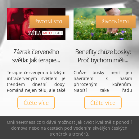
ŽIVOTNÍ STYL
ŽIVOTNÍ STYL
Zázrak červeného
Benefity chůze bosky:
světla: Jak terapie...
Proč bychom měli...
Terapie červeným a blízkým
Chůze bosky není jen
infračerveným světlem je
návratem k našim
trendem dnešní doby.
přirozeným kořenům.
Pomáhá nejen tělu, ale také
Nabízí také řadu
psychice. Až devadesát
zdravotních výhod, které
procent času jsme někde
Čtěte více
mohou pozitivně ovlivnit
Čtěte více
zavření, ať už v práci nebo
naše tělo i mysl. Od posílení
doma, proto musíme dobít
svalů nohou a zlepšení
baterky. Červené světlo lze
rovnováhy až po snížení
OnlineFitness.cz ti dává možnost jak cvičit kvalitně z pohodlí
považovat za jeden ze
stresu a zlepšení spánku.
domova nebo na cestách pod vedením skvělých českých
základních zdrojů energie.
Chůze bosky má skutečně
trenérek a trenérů.
Pomáhá tělu například
mnoho přínosů. V tomto