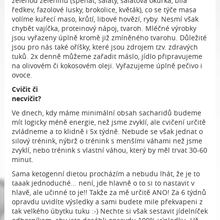
zelenou zeleninu (špenát, saláty, salátová okurka, bílá
ředkev, fazolové lusky, brokolice, květák), co se týče masa
volíme kuřecí maso, krůtí, libové hovězí, ryby. Nesmí však
chybět vajíčka, proteinový nápoj, tvaroh. Mléčné výrobky
jsou vyřazeny úplně kromě již zmíněného tvarohu. Důležité
jsou pro nás také oříšky, které jsou zdrojem tzv. zdravých
tuků. 2x denně můžeme zařadit máslo, jídlo připravujeme
na olivovém či kokosovém oleji. Vyřazujeme úplně pečivo i
ovoce.
Cvičit či
necviči
Ve dnech, kdy máme minimální obsah sacharidů budeme
mít logicky méně energie, než jsme zvyklí, ale cvičení určitě
zvládneme a to klidně i 5x týdně. Nebude se však jednat o
silový trénink, nýbrž o trénink s menšími váhami než jsme
zvyklí, nebo trénink s vlastní váhou, který by měl trvat 30-60
minut.
Sama ketogenní dietou procházím a nebudu lhát, že je to
taaak jednoduché... není, jde hlavně o to si to nastavit v
hlavě, ale učinné to je!! Takže za mě určitě ANO! Za 6 týdnů
opravdu uvidíte výsledky a sami budete mile překvapeni z
tak velkého úbytku tuku :-) Nechte si však sestavit jídelníček