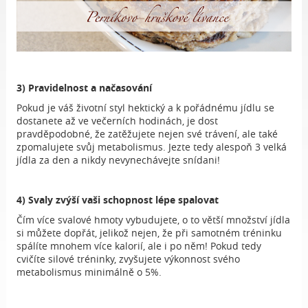
3) Pravidelnost a načasování
Pokud je váš životní styl hektický a k pořádnému jídlu se
dostanete až ve večerních hodinách, je dost
pravděpodobné, že zatěžujete nejen své trávení, ale také
zpomalujete svůj metabolismus. Jezte tedy alespoň 3 velká
jídla za den a nikdy nevynechávejte snídani!
4) Svaly zvýší vaši schopnost lépe spalovat
Čím více svalové hmoty vybudujete, o to větší množství jídla
si můžete dopřát, jelikož nejen, že při samotném tréninku
spálíte mnohem více kalorií, ale i po něm! Pokud tedy
cvičíte silové tréninky, zvyšujete výkonnost svého
metabolismus minimálně o 5%.