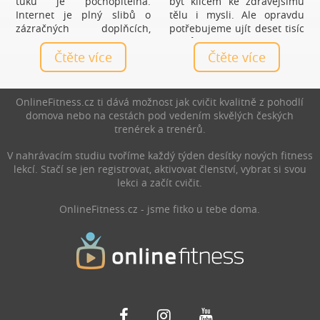
tuku je pochopitelná.
být klíčem ke zdravějšímu
Internet je plný slibů o
tělu i mysli. Ale opravdu
zázračných doplňcích,
potřebujeme ujít deset tisíc
čajích a tabletách, které
kroků denně, nebo je to jen
mají vyřešit hubnutí bez
Čtěte více
mýtus? Zjistěte, jaký počet
Čtěte více
námahy. Realita je ale méně
kroků je ideální právě pro
líbivá a zároveň mnohem
vás a jak chůze prospívá
praktičtější: nejúčinnější
zdraví.
OnlineFitness.cz ti dává možnost jak cvičit kvalitně z pohodlí
spalovače nejsou produkty,
domova nebo na cestách pod vedením skvělých českých
ale každodenní návyky.
trenérek a trenérů.
V nahrávacím studiu tvoříme každý týden desítky nových fitness
lekcí. Stačí se jen registrovat, aktivovat členství, vybrat si svou
lekci a začít cvičit.
OnlineFitness.cz - jsme fitko u tebe doma.