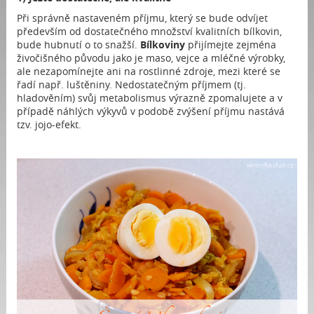
Při správně nastaveném příjmu, který se bude odvíjet
především od dostatečného množství kvalitních bílkovin,
bude hubnutí o to snažší.
Bílkoviny
přijímejte zejména
živočišného původu jako je maso, vejce a mléčné výrobky,
ale nezapomínejte ani na rostlinné zdroje, mezi které se
řadí např. luštěniny. Nedostatečným příjmem (tj.
hladověním) svůj metabolismus výrazně zpomalujete a v
případě náhlých výkyvů v podobě zvýšení příjmu nastává
tzv. jojo-efekt.