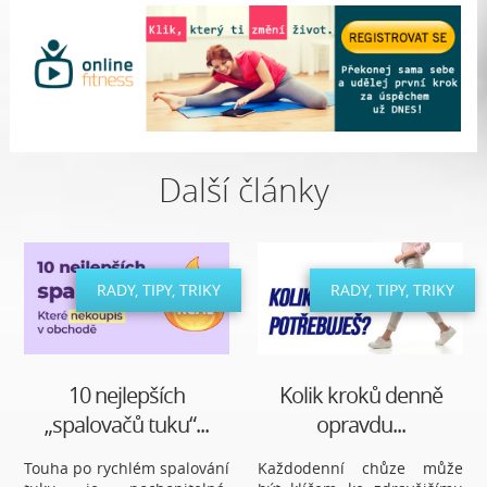
Další články
RADY, TIPY, TRIKY
RADY, TIPY, TRIKY
10 nejlepších
Kolik kroků denně
„spalovačů tuku“...
opravdu...
Touha po rychlém spalování
Každodenní chůze může