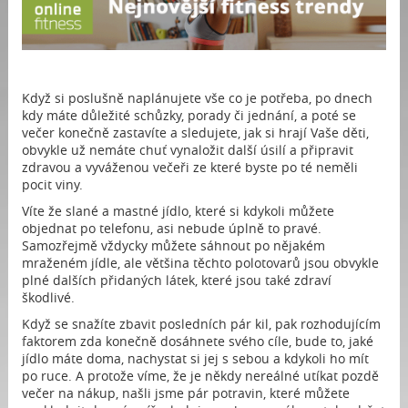
Když si poslušně naplánujete vše co je potřeba, po dnech
kdy máte důležité schůzky, porady či jednání, a poté se
večer konečně zastavíte a sledujete, jak si hrají Vaše děti,
obvykle už nemáte chuť vynaložit další úsilí a připravit
zdravou a vyváženou večeři ze které byste po té neměli
pocit viny.
Víte že slané a mastné jídlo, které si kdykoli můžete
objednat po telefonu, asi nebude úplně to pravé.
Samozřejmě vždycky můžete sáhnout po nějakém
mraženém jídle, ale většina těchto polotovarů jsou obvykle
plné dalších přidaných látek, které jsou také zdraví
škodlivé.
Když se snažíte zbavit posledních pár kil, pak rozhodujícím
faktorem zda konečně dosáhnete svého cíle, bude to, jaké
jídlo máte doma, nachystat si jej s sebou a kdykoli ho mít
po ruce. A protože víme, že je někdy nereálné utíkat pozdě
večer na nákup, našli jsme pár potravin, které můžete