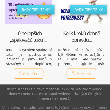
RADY, TIPY, TRIKY
RADY, TIPY, TRIKY
10 nejlepších
Kolik kroků denně
„spalovačů tuku“...
opravdu...
Touha po rychlém spalování
Každodenní chůze může
tuku je pochopitelná.
být klíčem ke zdravějšímu
Internet je plný slibů o
tělu i mysli. Ale opravdu
zázračných doplňcích,
potřebujeme ujít deset tisíc
čajích a tabletách, které
kroků denně, nebo je to jen
mají vyřešit hubnutí bez
Čtěte více
mýtus? Zjistěte, jaký počet
Čtěte více
námahy. Realita je ale méně
kroků je ideální právě pro
líbivá a zároveň mnohem
vás a jak chůze prospívá
praktičtější: nejúčinnější
zdraví.
OnlineFitness.cz ti dává možnost jak cvičit kvalitně z pohodlí
spalovače nejsou produkty,
domova nebo na cestách pod vedením skvělých českých
ale každodenní návyky.
trenérek a trenérů.
V nahrávacím studiu tvoříme každý týden desítky nových fitness