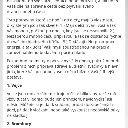
naskladnit do své spíže, lednice nebo mrazáku, a tak udržet
Vaše cíle na správné cestě bez plýtvání svého
drahocenného času.
Tyto potraviny, které se hodí i do diety, mají 3 vlastnosti,
díky kterým jsou tak skvělé: 1.) Mají delší trvanlivost a tak
Vás mohou „počkat“ po dnech, kdy jste se nezastavili. 2.)
Nezaberou mnoho času přípravou, a tak se dostanou rychle
do Vašeho hladového bříška. 3.) Dodávají tělu postupnou
energii, a tak udrží Vaši mysl soustředěnou na práci a
zamezí náhlému bodavému pocitu hladu.
Pokud budete mít tyto potraviny vždy doma, pak už nebude
problém z nich připravit zdravé a „dietní“ svačinky a hlavní
jídla, které Vás posunou zase o něco blíže k Vaší štíhlejší
postavě.
1. Vejce
Vejce jsou univerzálním zdrojem čisté bílkoviny, takže mít
vždy tucet v lednici bude jen přínosem, navíc vydrží asi
měsíc. Můžete si je dát k snídani, přidat do zapečených
jídel, přidat k vločkám, nebo také vyzkoušet neobvyklé bílky
na sladko J
2. Brambory