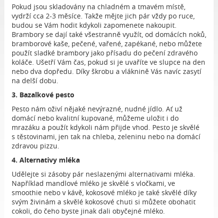
Pokud jsou skladovány na chladném a tmavém místě,
vydrží cca 2-3 měsíce. Takže mějte jich pár vždy po ruce,
budou se Vám hodit kdykoli zapomenete nakoupit.
Brambory se dají také všestranně využít, od domácích noků,
bramborové kaše, pečené, vařené, zapékané, nebo můžete
použít sladké brambory jako přísadu do pečení zdravého
koláče. Ušetří Vám čas, pokud si je uvaříte ve slupce na den
nebo dva dopředu. Díky škrobu a vláknině Vás navíc zasytí
na delší dobu.
3. Bazalkové pesto
Pesto nám oživí nějaké nevýrazné, nudné jídlo. Ať už
domácí nebo kvalitní kupované, můžeme uložit i do
mrazáku a použít kdykoli nám přijde vhod. Pesto je skvělé
s těstovinami, jen tak na chleba, zeleninu nebo na domácí
zdravou pizzu.
4. Alternativy mléka
Udělejte si zásoby pár neslazenými alternativami mléka.
Například mandlové mléko je skvělé s vločkami, ve
smoothie nebo v kávě, kokosové mléko je také skvělé díky
svým živinám a skvělé kokosové chuti si můžete obohatit
cokoli, do čeho byste jinak dali obyčejné mléko.