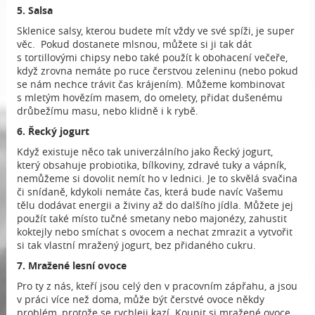
5. Salsa
Sklenice salsy, kterou budete mít vždy ve své spíži, je super
věc. Pokud dostanete mlsnou, můžete si ji tak dát
s tortillovými chipsy nebo také použít k obohacení večeře,
když zrovna nemáte po ruce čerstvou zeleninu (nebo pokud
se nám nechce trávit čas krájením). Můžeme kombinovat
s mletým hovězím masem, do omelety, přidat dušenému
drůbežímu masu, nebo klidně i k rybě.
6. Řecký jogurt
Když existuje něco tak univerzálního jako Řecký jogurt,
který obsahuje probiotika, bílkoviny, zdravé tuky a vápník,
nemůžeme si dovolit nemít ho v lednici. Je to skvělá svačina
či snídaně, kdykoli nemáte čas, která bude navíc Vašemu
tělu dodávat energii a živiny až do dalšího jídla. Můžete jej
použít také místo tučné smetany nebo majonézy, zahustit
koktejly nebo smíchat s ovocem a nechat zmrazit a vytvořit
si tak vlastní mražený jogurt, bez přidaného cukru.
7. Mražené lesní ovoce
Pro ty z nás, kteří jsou celý den v pracovním zápřahu, a jsou
v práci více než doma, může být čerstvé ovoce někdy
problém, protože se rychleji kazí. Koupit si mražené ovoce