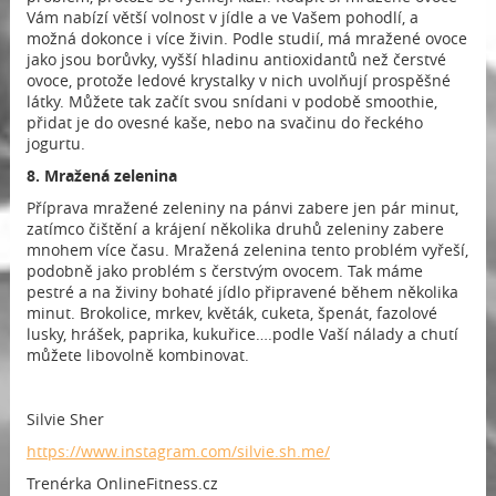
Vám nabízí větší volnost v jídle a ve Vašem pohodlí, a
možná dokonce i více živin. Podle studií, má mražené ovoce
jako jsou borůvky, vyšší hladinu antioxidantů než čerstvé
ovoce, protože ledové krystalky v nich uvolňují prospěšné
látky. Můžete tak začít svou snídani v podobě smoothie,
přidat je do ovesné kaše, nebo na svačinu do řeckého
jogurtu.
8. Mražená zelenina
Příprava mražené zeleniny na pánvi zabere jen pár minut,
zatímco čištění a krájení několika druhů zeleniny zabere
mnohem více času. Mražená zelenina tento problém vyřeší,
podobně jako problém s čerstvým ovocem. Tak máme
pestré a na živiny bohaté jídlo připravené během několika
minut. Brokolice, mrkev, květák, cuketa, špenát, fazolové
lusky, hrášek, paprika, kukuřice….podle Vaší nálady a chutí
můžete libovolně kombinovat.
Silvie Sher
https://www.instagram.com/silvie.sh.me/
Trenérka OnlineFitness.cz