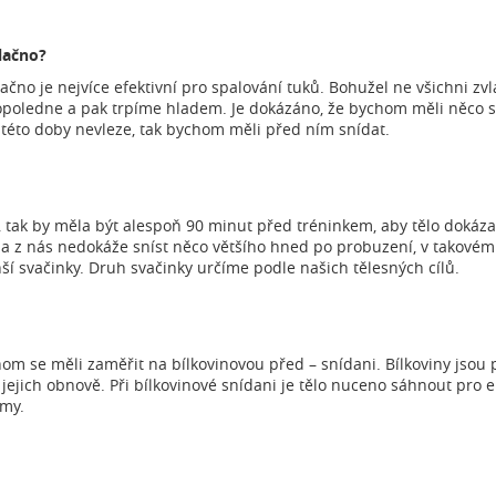
 lačno?
 lačno je nejvíce efektivní pro spalování tuků. Bohužel ne všichni zv
opoledne a pak trpíme hladem. Je dokázáno, že bychom měli něco s
 této doby nevleze, tak bychom měli před ním snídat.
 tak by měla být alespoň 90 minut před tréninkem, aby tělo dokáza
na z nás nedokáže sníst něco většího hned po probuzení, v takovém
í svačinky. Druh svačinky určíme podle našich tělesných cílů.
m se měli zaměřit na bílkovinovou před – snídani. Bílkoviny jsou 
jejich obnově. Při bílkovinové snídani je tělo nuceno sáhnout pro e
amy.