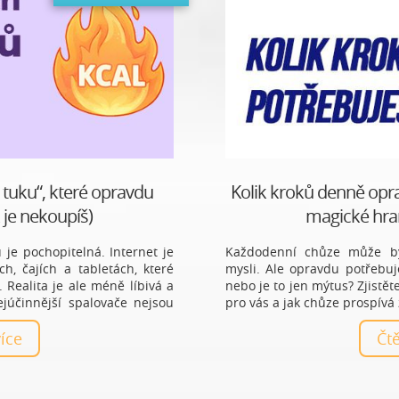
 tuku“, které opravdu
Kolik kroků denně opr
k je nekoupíš)
magické hran
je pochopitelná. Internet je
Každodenní chůze může bý
h, čajích a tabletách, které
mysli. Ale opravdu potřebuj
 Realita je ale méně líbivá a
nebo je to jen mýtus? Zjistěte
júčinnější spalovače nejsou
pro vás a jak chůze prospívá 
více
Č