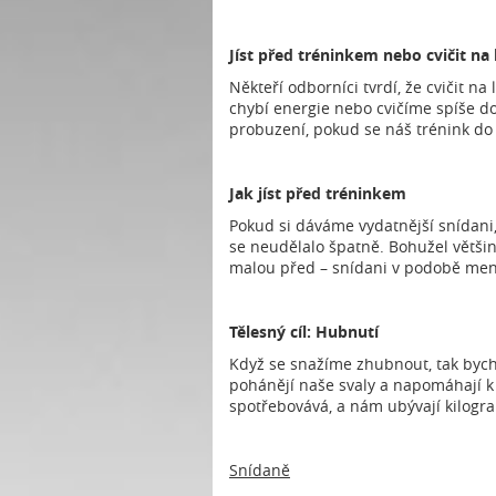
Jíst před tréninkem nebo cvičit na
Někteří odborníci tvrdí, že cvičit na
chybí energie nebo cvičíme spíše d
probuzení, pokud se náš trénink do
Jak jíst před tréninkem
Pokud si dáváme vydatnější snídani,
se neudělalo špatně. Bohužel větši
malou před – snídani v podobě menš
Tělesný cíl: Hubnutí
Když se snažíme zhubnout, tak bycho
pohánějí naše svaly a napomáhají k 
spotřebovává, a nám ubývají kilogr
Snídaně