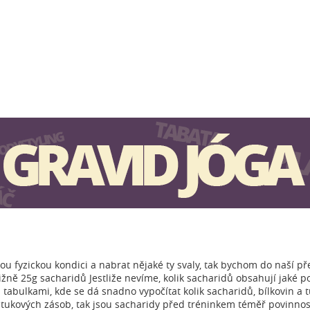
u fyzickou kondici a nabrat nějaké ty svaly, tak bychom do naší pře
ižně 25g sacharidů Jestliže nevíme, kolik sacharidů obsahují jaké po
tabulkami, kde se dá snadno vypočítat kolik sacharidů, bílkovin a t
tukových zásob, tak jsou sacharidy před tréninkem téměř povinností