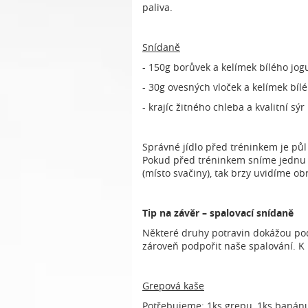
paliva.
Snídaně
- 150g borůvek a kelímek bílého jog
- 30g ovesných vloček a kelímek bíl
- krajíc žitného chleba a kvalitní sýr
Správné jídlo před tréninkem je pů
Pokud před tréninkem sníme jednu z
(místo svačiny), tak brzy uvidíme o
Tip na závěr – spalovací snídaně
Některé druhy potravin dokážou pod
zároveň podpořit naše spalování. K p
Grepová kaše
Potřebujeme: 1ks grepu, 1ks banánu,