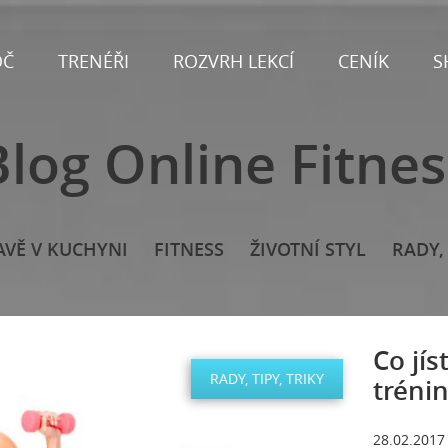
OČ
TRENÉŘI
ROZVRH LEKCÍ
CENÍK
S
Blog Online Fitnes
AVĚ V KUCHYNI
FITNESS
ŽIVOTNÍ STYL
RADY, 
Co jís
RADY, TIPY, TRIKY
tréni
28.02.2017