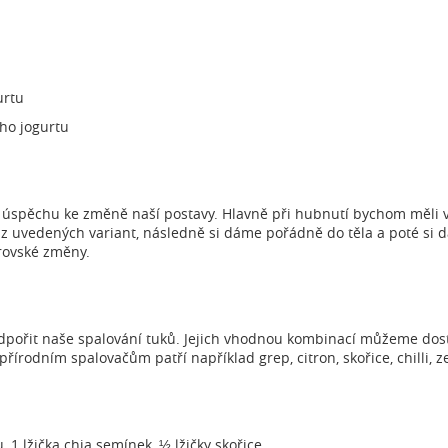
urtu
ého jogurtu
l úspěchu ke změně naší postavy. Hlavně při hubnutí bychom měli v
 uvedených variant, následně si dáme pořádně do těla a poté si d
brovské změny.
pořit naše spalování tuků. Jejich vhodnou kombinací můžeme dost
řírodním spalovačům patří například grep, citron, skořice, chilli, z
 1 lžička chia semínek, ½ lžičky skořice