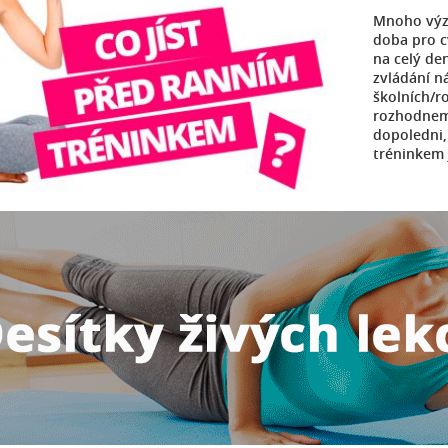
Mnoho výzk
doba pro c
na celý de
zvládání n
školních/r
rozhodneme
dopoledni,
tréninkem j