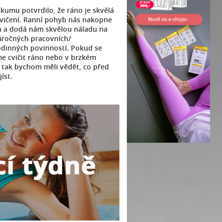
umu potvrdilo, že ráno je skvělá
vičení. Ranní pohyb nás nakopne
n a dodá nám skvělou náladu na
áročných pracovních/
odinných povinností. Pokud se
 cvičit ráno nebo v brzkém
 tak bychom měli vědět, co před
íst.