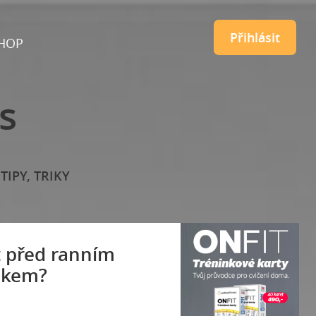
Přihlásit
HOP
s
TIPY, TRIKY
t před ranním
nkem?