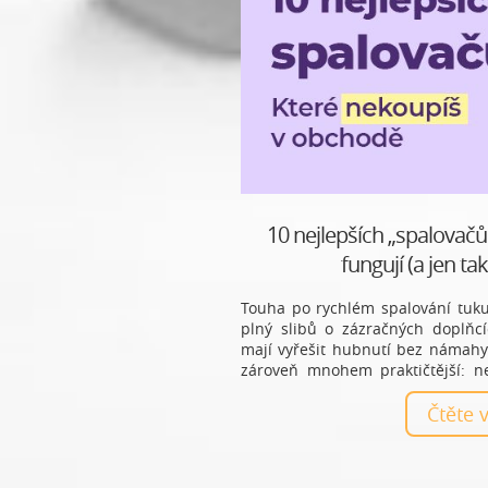
10 nejlepších „spalovačů
fungují (a jen ta
Touha po rychlém spalování tuku 
plný slibů o zázračných doplňcíc
mají vyřešit hubnutí bez námahy.
zároveň mnohem praktičtější: ne
produkty, ale každodenní návyky.
Čtěte 