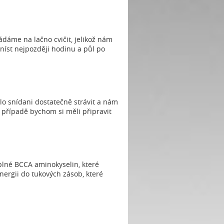
ládáme na lačno cvičit, jelikož nám
níst nejpozději hodinu a půl po
lo snídani dostatečně strávit a nám
 případě bychom si měli připravit
plné BCCA aminokyselin, které
nergii do tukových zásob, které