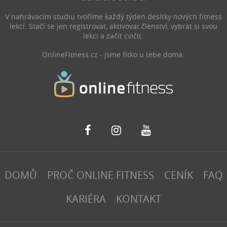
mnoho přínosů. V tomto
Pomáhá tělu například
článku se dozvíte, proč
zmírnit záněty, ulevit od
V nahrávacím studiu tvoříme každý týden desítky nových fitness
byste měli častěji sundávat
bolesti, při regeneraci nebo
lekcí. Stačí se jen registrovat, aktivovat členství, vybrat si svou
boty a vyrazit na procházku
zlepšit spánek.
lekci a začít cvičit.
bosky.
OnlineFitness.cz - jsme fitko u tebe doma.
DOMŮ
PROČ ONLINE FITNESS
CENÍK
FAQ
KARIÉRA
KONTAKT