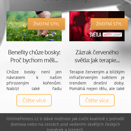
ŽIVOTNÍ STYL
ŽIVOTNÍ STYL
Benefity chůze bosky:
Zázrak červeného
Proč bychom měli...
světla: Jak terapie...
Chůze bosky není jen
Terapie červeným a blízkým
návratem k našim
infračerveným světlem je
přirozeným kořenům.
trendem dnešní doby.
Nabízí také řadu
Pomáhá nejen tělu, ale také
zdravotních výhod, které
psychice. Až devadesát
mohou pozitivně ovlivnit
Čtěte více
procent času jsme někde
Čtěte více
naše tělo i mysl. Od posílení
zavření, ať už v práci nebo
svalů nohou a zlepšení
doma, proto musíme dobít
rovnováhy až po snížení
baterky. Červené světlo lze
OnlineFitness.cz ti dává možnost jak cvičit kvalitně z pohodlí
stresu a zlepšení spánku.
považovat za jeden ze
domova nebo na cestách pod vedením skvělých českých
Chůze bosky má skutečně
základních zdrojů energie.
trenérek a trenérů.