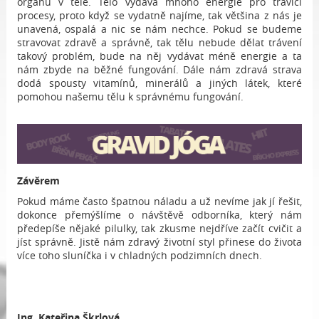
orgánů v těle. Tělo vydává mnoho energie pro trávící
procesy, proto když se vydatně najíme, tak většina z nás je
unavená, ospalá a nic se nám nechce. Pokud se budeme
stravovat zdravě a správně, tak tělu nebude dělat trávení
takový problém, bude na něj vydávat méně energie a ta
nám zbyde na běžné fungování. Dále nám zdravá strava
dodá spousty vitamínů, minerálů a jiných látek, které
pomohou našemu tělu k správnému fungování.
Závěrem
Pokud máme často špatnou náladu a už nevíme jak jí řešit,
dokonce přemýšlíme o návštěvě odborníka, který nám
předepíše nějaké pilulky, tak zkusme nejdříve začít cvičit a
jíst správně. Jistě nám zdravý životní styl přinese do života
více toho sluníčka i v chladných podzimních dnech.
Ing.
Kateřina Škrlová