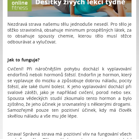
Nezdravá strava našemu tělu jednoduše nesedí. Pro tělo je
těžko stravitelná, obsahuje minimum prospěšných látek, za
to obsahuje spousty chemie, kterou tělo musí těžce
odbourávat a vylučovat.
Jak to funguje?
Cvičení! Při náročnějším pohybu dochází k vyplavování
endorfinů neboli hormonů štěstí. Endorfin je hormon, který
se vyplavuje do mozku a způsobuje dobrou náladu, pocity
štěstí, ale také tlumí bolest. K jeho vyplavování dochází při
svalové zátěži, jako je například cvičení, porod nebo sex.
Spousta vědeckých studií zkoumalo tento hormon a bylo
zjištěno, že jeho účinek je srovnatelný s některými drogami.
Samozřejmě pouze ten pozitivní účinek, kdy má člověk
skvělou náladu a vše mu jde lépe.
Strava! Správná strava má pozitivní vliv na fungování všech