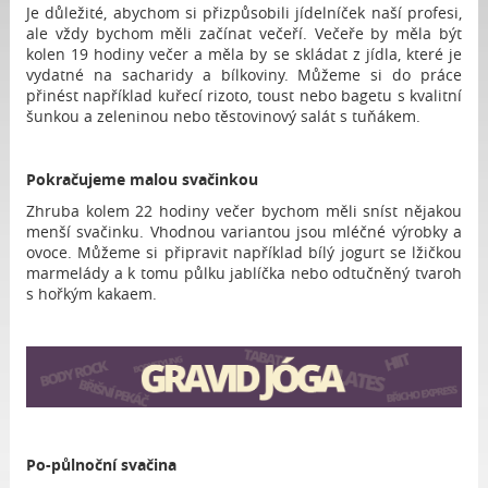
Je důležité, abychom si přizpůsobili jídelníček naší profesi,
ale vždy bychom měli začínat večeří. Večeře by měla být
kolen 19 hodiny večer a měla by se skládat z jídla, které je
vydatné na sacharidy a bílkoviny. Můžeme si do práce
přinést například kuřecí rizoto, toust nebo bagetu s kvalitní
šunkou a zeleninou nebo těstovinový salát s tuňákem.
Pokračujeme malou svačinkou
Zhruba kolem 22 hodiny večer bychom měli sníst nějakou
menší svačinku. Vhodnou variantou jsou mléčné výrobky a
ovoce. Můžeme si připravit například bílý jogurt se lžičkou
marmelády a k tomu půlku jablíčka nebo odtučněný tvaroh
s hořkým kakaem.
Po-půlnoční svačina