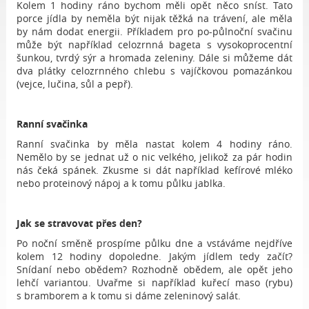
Kolem 1 hodiny ráno bychom měli opět něco sníst. Tato
porce jídla by neměla být nijak těžká na trávení, ale měla
by nám dodat energii. Příkladem pro po-půlnoční svačinu
může být například celozrnná bageta s vysokoprocentní
šunkou, tvrdý sýr a hromada zeleniny. Dále si můžeme dát
dva plátky celozrnného chlebu s vajíčkovou pomazánkou
(vejce, lučina, sůl a pepř).
Ranní svačinka
Ranní svačinka by měla nastat kolem 4 hodiny ráno.
Nemělo by se jednat už o nic velkého, jelikož za pár hodin
nás čeká spánek. Zkusme si dát například kefírové mléko
nebo proteinový nápoj a k tomu půlku jablka.
Jak se stravovat přes den?
Po noční směně prospíme půlku dne a vstáváme nejdříve
kolem 12 hodiny dopoledne. Jakým jídlem tedy začít?
Snídaní nebo obědem? Rozhodně obědem, ale opět jeho
lehčí variantou. Uvařme si například kuřecí maso (rybu)
s bramborem a k tomu si dáme zeleninový salát.