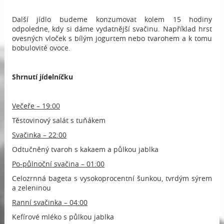
Další jídlo budeme konzumovat kolem 15 hodiny
odpoledne, kdy si dáme vydatnější svačinu. Například hrst
ovesných vloček s bílým jogurtem nebo tvarohem a k tomu
bobulovité ovoce.
Shrnutí jídelníčku
Večeře – 19:00
Těstovinový salát s tuňákem
Svačinka – 22:00
Odtučněný tvaroh s kakaem a půlkou jablka
Po-půlnoční svačina – 01:00
Celozrnná bageta s vysokoprocentní šunkou, tvrdým sýrem
a zeleninou
Ranní svačinka – 04:00
Kefírové mléko s půlkou jablka