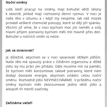
Noční směny
Lidé, kteří pracují na směny, mají bohužel větší sklony
k obezitě, jelikož mají rozhozený denní rytmus. V noci je
naše tělo v útlumu a i když my nespíme, tak náš mozek
provádí veškeré chemické postupy, které se dějí při spánku.
Všichni již víme, že v noci bychom moc jíst neměli a svůj
hlavní příjem potraviny bychom měli mít hlavně přes den.
Bohužel u nočních směn to nelze.
Jak se stravovat?
Je důležité, abychom se v noci vyvarovali těžkým jídlům.
Naše tělo má spousty práce s čištěním organismu a těžké
jídlo, by mu práci jen přidalo. Dále musíme mít na paměti,
že bychom měli konzumovat takové potraviny, které nám
dodají dostatek energie, abychom zvládni celou noční
směnu. Rozhodně jídlo NEVYNECHÁVÁME. V průběhu noční
směny bychom měli zkonzumovat jedno větší jídlo a
alespoň tři menší svačinky.
Začínáme večeří