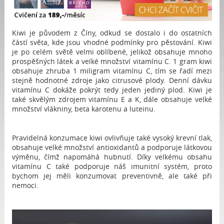
Kiwi je původem z Číny, odkud se dostalo i do ostatních
částí světa, kde jsou vhodné podmínky pro pěstování. Kiwi
je po celém světě velmi oblíbené, jelikož obsahuje mnoho
prospěšných látek a velké množství vitamínu C. 1 gram kiwi
obsahuje zhruba 1 miligram vitamínu C, tím se řadí mezi
stejně hodnotné zdroje jako citrusové plody. Denní dávku
vitamínu C dokáže pokrýt tedy jeden jediný plod. Kiwi je
také skvělým zdrojem vitamínu E a K, dále obsahuje velké
množství vlákniny, beta karotenu a luteinu.
Pravidelná konzumace kiwi ovlivňuje také vysoký krevní tlak,
obsahuje velké množství antioxidantů a podporuje látkovou
výměnu, čímž napomáhá hubnutí. Díky velkému obsahu
vitamínu C také podporuje náš imunitní systém, proto
bychom jej měli konzumovat preventivně, ale také při
nemoci.