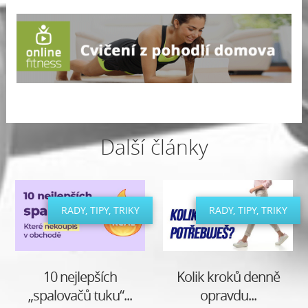
Další články
RADY, TIPY, TRIKY
RADY, TIPY, TRIKY
10 nejlepších
Kolik kroků denně
„spalovačů tuku“...
opravdu...