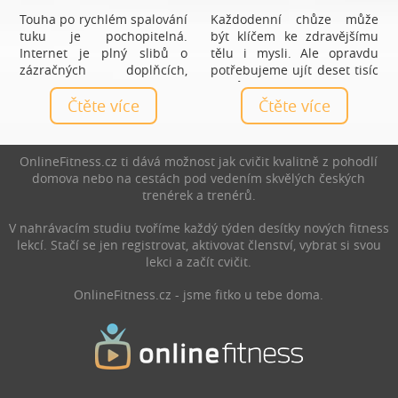
Touha po rychlém spalování
Každodenní chůze může
tuku je pochopitelná.
být klíčem ke zdravějšímu
Internet je plný slibů o
tělu i mysli. Ale opravdu
zázračných doplňcích,
potřebujeme ujít deset tisíc
čajích a tabletách, které
kroků denně, nebo je to jen
mají vyřešit hubnutí bez
Čtěte více
mýtus? Zjistěte, jaký počet
Čtěte více
námahy. Realita je ale méně
kroků je ideální právě pro
líbivá a zároveň mnohem
vás a jak chůze prospívá
praktičtější: nejúčinnější
zdraví.
OnlineFitness.cz ti dává možnost jak cvičit kvalitně z pohodlí
spalovače nejsou produkty,
domova nebo na cestách pod vedením skvělých českých
ale každodenní návyky.
trenérek a trenérů.
V nahrávacím studiu tvoříme každý týden desítky nových fitness
lekcí. Stačí se jen registrovat, aktivovat členství, vybrat si svou
lekci a začít cvičit.
OnlineFitness.cz - jsme fitko u tebe doma.