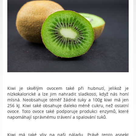
Kiwi je skvělým ovocem také při hubnutí, jelikož je
nízkokalorické a lze jim nahradit sladkosti, když nás honí
mlsná. Neobsahuje téměř žádné tuky a 100g kiwi má jen
256 kJ. Kiwi také obsahuje daleko méně cukru, než ostatní
ovoce. Toto ovoce také podporuje produkci enzymů, které
napomáhají správnému trávení a spalování tuků.
Kiwi má také vliv na naši náladu. Právě tento aspekt