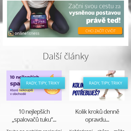
Další články
RADY, TIPY, TRIKY
RADY, TIPY, TRIKY
10 nejlepších
Kolik kroků denně
„spalovačů tuku“...
opravdu...