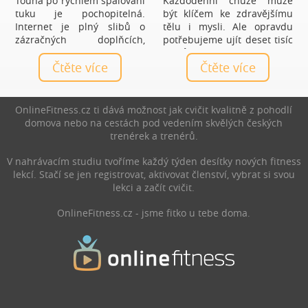
Touha po rychlém spalování
Každodenní chůze může
tuku je pochopitelná.
být klíčem ke zdravějšímu
Internet je plný slibů o
tělu i mysli. Ale opravdu
zázračných doplňcích,
potřebujeme ujít deset tisíc
čajích a tabletách, které
kroků denně, nebo je to jen
mají vyřešit hubnutí bez
Čtěte více
mýtus? Zjistěte, jaký počet
Čtěte více
námahy. Realita je ale méně
kroků je ideální právě pro
líbivá a zároveň mnohem
vás a jak chůze prospívá
praktičtější: nejúčinnější
zdraví.
OnlineFitness.cz ti dává možnost jak cvičit kvalitně z pohodlí
spalovače nejsou produkty,
domova nebo na cestách pod vedením skvělých českých
ale každodenní návyky.
trenérek a trenérů.
V nahrávacím studiu tvoříme každý týden desítky nových fitness
lekcí. Stačí se jen registrovat, aktivovat členství, vybrat si svou
lekci a začít cvičit.
OnlineFitness.cz - jsme fitko u tebe doma.