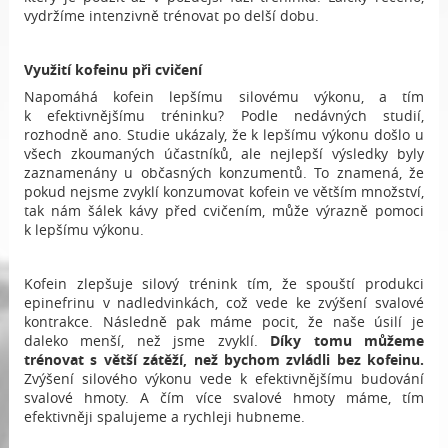
vydržíme intenzivně trénovat po delší dobu.
Využití kofeinu při cvičení
Napomáhá kofein lepšímu silovému výkonu, a tím
k efektivnějšímu tréninku? Podle nedávných studií,
rozhodně ano. Studie ukázaly, že k lepšímu výkonu došlo u
všech zkoumaných účastníků, ale nejlepší výsledky byly
zaznamenány u občasných konzumentů. To znamená, že
pokud nejsme zvyklí konzumovat kofein ve větším množství,
tak nám šálek kávy před cvičením, může výrazně pomoci
k lepšímu výkonu.
Kofein zlepšuje silový trénink tím, že spouští produkci
epinefrinu v nadledvinkách, což vede ke zvýšení svalové
kontrakce. Následně pak máme pocit, že naše úsilí je
daleko menší, než jsme zvyklí.
Díky tomu můžeme
trénovat s větší zátěží, než bychom zvládli bez kofeinu.
Zvýšení silového výkonu vede k efektivnějšímu budování
svalové hmoty. A čím více svalové hmoty máme, tím
efektivněji spalujeme a rychleji hubneme.