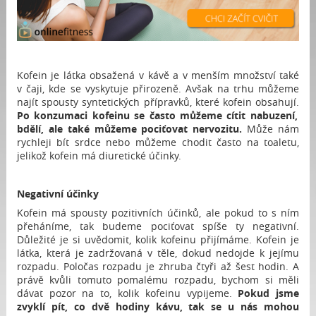
Kofein je látka obsažená v kávě a v menším množství také
v čaji, kde se vyskytuje přirozeně. Avšak na trhu můžeme
najít spousty syntetických přípravků, které kofein obsahují.
Po konzumaci kofeinu se často můžeme cítit nabuzení,
bdělí, ale také můžeme pociťovat nervozitu.
Může nám
rychleji bít srdce nebo můžeme chodit často na toaletu,
jelikož kofein má diuretické účinky.
Negativní účinky
Kofein má spousty pozitivních účinků, ale pokud to s ním
přeháníme, tak budeme pociťovat spíše ty negativní.
Důležité je si uvědomit, kolik kofeinu přijímáme. Kofein je
látka, která je zadržovaná v těle, dokud nedojde k jejímu
rozpadu. Poločas rozpadu je zhruba čtyři až šest hodin. A
právě kvůli tomuto pomalému rozpadu, bychom si měli
dávat pozor na to, kolik kofeinu vypijeme.
Pokud jsme
zvyklí pít, co dvě hodiny kávu, tak se u nás mohou