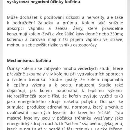
vyskytovat negativní účinky kofeinu.
Může docházet k pociťování úzkosti a nervozity, ale také
k podráždění žaludku a průjmu. Kofein také snižuje
absorpci vápníku a železa. Ženy, které pravidelně
konzumují kofein (čtyři a více šálků kávy denně nebo 330mg
kofeinu) a zároveň mají nižší příjem vápníku ve stravě,
mohou u sebe zvýšit riziko vzniku osteoporózy.
Mechanismus kofeinu
Účinky kofeinu se zabývalo mnoho vědeckých studií, které
převážně zkoumaly vliv kofeinu při vytrvalostních sportech
a tvrdém tréninku. Studie zjistily, že kofein napomáhá
k lepšímu výkonu a k pocitu nabuzení. Studie také
objasňují, jak kofein napomáhá k lepšímu výkonu.
Nejrozšířenější teorie říká, že kofein zvyšuje využití tuků
jako energetického zdroje našeho pohybu. Dochází ke
stimulaci produkce adrenalinu, hormonu, který urychluje
uvolňování mastných kyselin do krevního řečiště. Tyto
mastné kyseliny jsou v počátku tréninku využívány jako
energetický zdroj a dochází k “šetření“ svalového glykogenu,
který je použit až v pozdější fázi tréninku. Laicky řečeno,