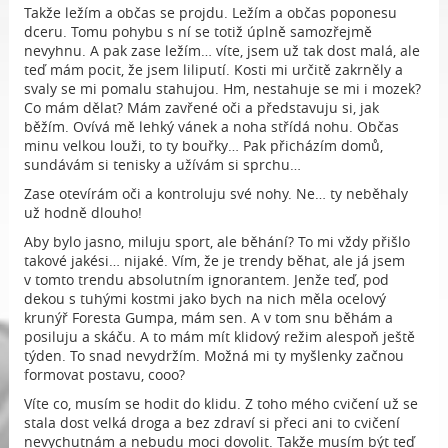
Takže ležím a občas se projdu. Ležím a občas poponesu
dceru. Tomu pohybu s ní se totiž úplně samozřejmě
nevyhnu. A pak zase ležím… víte, jsem už tak dost malá, ale
teď mám pocit, že jsem liliputí. Kosti mi určitě zakrněly a
svaly se mi pomalu stahujou. Hm, nestahuje se mi i mozek?
Co mám dělat? Mám zavřené oči a představuju si, jak
běžím. Ovívá mě lehký vánek a noha střídá nohu. Občas
minu velkou louži, to ty bouřky… Pak přicházím domů,
sundávám si tenisky a užívám si sprchu…
Zase otevírám oči a kontroluju své nohy. Ne… ty neběhaly
už hodně dlouho!
Aby bylo jasno, miluju sport, ale běhání? To mi vždy přišlo
takové jakési… nijaké. Vím, že je trendy běhat, ale já jsem
v tomto trendu absolutním ignorantem. Jenže teď, pod
dekou s tuhými kostmi jako bych na nich měla ocelový
krunýř Foresta Gumpa, mám sen. A v tom snu běhám a
posiluju a skáču. A to mám mít klidový režim alespoň ještě
týden. To snad nevydržím. Možná mi ty myšlenky začnou
formovat postavu, cooo?
Víte co, musím se hodit do klidu. Z toho mého cvičení už se
stala dost velká droga a bez zdraví si přeci ani to cvičení
nevychutnám a nebudu moci dovolit. Takže musím být teď