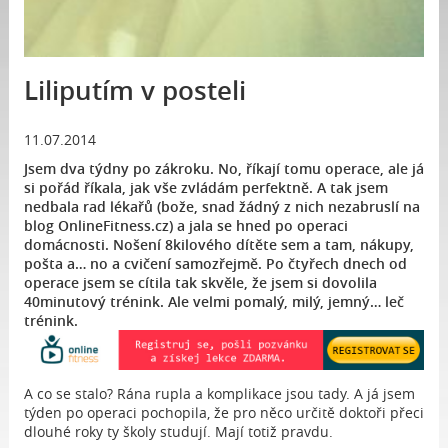
Liliputím v posteli
11.07.2014
Jsem dva týdny po zákroku. No, říkají tomu operace, ale já
si pořád říkala, jak vše zvládám perfektně. A tak jsem
nedbala rad lékařů (bože, snad žádný z nich nezabruslí na
blog OnlineFitness.cz) a jala se hned po operaci
domácnosti. Nošení 8kilového dítěte sem a tam, nákupy,
pošta a… no a cvičení samozřejmě. Po čtyřech dnech od
operace jsem se cítila tak skvěle, že jsem si dovolila
40minutový trénink. Ale velmi pomalý, milý, jemný… leč
trénink.
A co se stalo? Rána rupla a komplikace jsou tady. A já jsem
týden po operaci pochopila, že pro něco určitě doktoři přeci
dlouhé roky ty školy studují. Mají totiž pravdu.