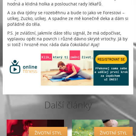
hodná a klidná holka a poslouchat rady lékařů.
A za dva týdny se rozeběhnu a bude to jako ve Forestovi –
utíkej, Zuzko, utíkej. A spadne ze mě konečně deka a dám si
pořádně do těla.
P.S. Je zvláštní, jakmile dáte tělu signál, že má odpočívat,
vyplavou opět na povrch i různé dávno skryté vrtochy. Já by
si totiž i hrozně moc ráda dala čokoládu! Ajaj!
Další články
ŽIVOTNÍ STYL
ŽIVOTNÍ STYL