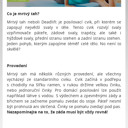
Co je mrtvý tah?
Mrtvý tah neboli Deadlift je posilovací cvik, při kterém se
zapojují největší svaly v těle. Tento cvik rozvíjí svaly
vzpřimovače páteře, zádové svaly, trapézy, ale také i
hýžďové svaly, přední stranu stehen a zadní stranu stehen.
Jeden pohyb, kterým zapojíme téměř celé tělo. No není to
skvělé?
Provedení
Mrtvý tah má několik různých provedení, ale všechny
vycházejí ze standartního cviku. Cvik začíná v podřepu
s chodidly na šířku ramen, v rukou držíme velkou činku,
nebo jednoruční činky. Pro domácí posilování lze použít
například láhve s vodou. S výdechem a zpevněnými zády a
břichem se začneme pomalu zvedat do stoje. Páteř nesmí
být prohnutá ani skrčená. Činky se pomalu zvedají pod pas.
Nezapomínejte na to, že záda musí být vždy rovná!