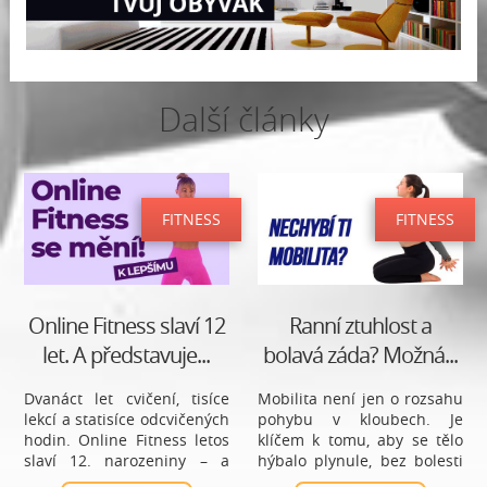
Další články
FITNESS
FITNESS
Online Fitness slaví 12
Ranní ztuhlost a
let. A představuje...
bolavá záda? Možná...
Dvanáct let cvičení, tisíce
Mobilita není jen o rozsahu
lekcí a statisíce odcvičených
pohybu v kloubech. Je
hodin. Online Fitness letos
klíčem k tomu, aby se tělo
slaví 12. narozeniny – a
hýbalo plynule, bez bolesti
místo ohlížení se zpět se
a s lehkostí. Pomáhá