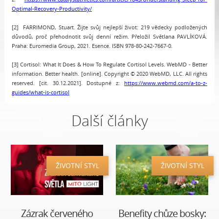
Optimal-Recovery-Productivity/
[2] FARRIMOND, Stuart. Žijte svůj nejlepší život: 219 vědecky podložených
důvodů, proč přehodnotit svůj denní režim. Přeložil Světlana PAVLÍKOVÁ.
Praha: Euromedia Group, 2021. Esence. ISBN 978-80-242-7667-0.
[3] Cortisol: What It Does & How To Regulate Cortisol Levels. WebMD - Better
information. Better health. [online]. Copyright © 2020 WebMD, LLC. All rights
reserved. [cit. 30.12.2021]. Dostupné z:
https://www.webmd.com/a-to-z-
guides/what-is-cortisol
Další články
ŽIVOTNÍ STYL
ŽIVOTNÍ STYL
Zázrak červeného
Benefity chůze bosky: