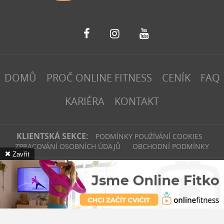
DOMŮ
PROČ ONLINE FITNESS
CENÍK
FAQ
KARIÉRA
KONTAKT
KLIENTSKÁ SEKCE:
PODMÍNKY POUŽÍVÁNÍ COOKIES
ZPRACOVÁNÍ OSOBNÍCH ÚDAJŮ
OBCHODNÍ PODMÍNKY
Zavřít
fitinvest | 2026
Webové stránky
vytvořilo
Poski.com
.
Tvorba webových
stránek
na míru.