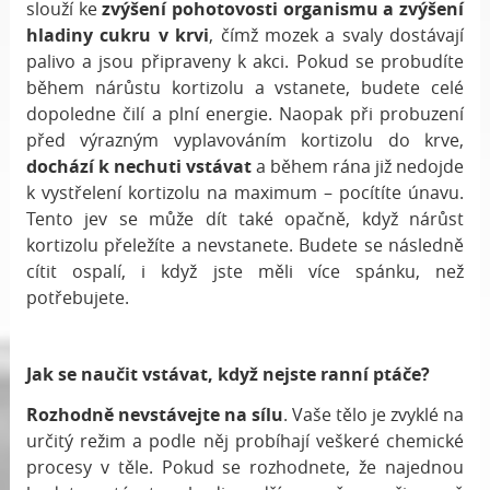
slouží ke
zvýšení pohotovosti organismu a zvýšení
hladiny cukru v krvi
, čímž mozek a svaly dostávají
palivo a jsou připraveny k akci. Pokud se probudíte
během nárůstu kortizolu a vstanete, budete celé
dopoledne čilí a plní energie. Naopak při probuzení
před výrazným vyplavováním kortizolu do krve,
dochází k nechuti vstávat
a během rána již nedojde
k vystřelení kortizolu na maximum – pocítíte únavu.
Tento jev se může dít také opačně, když nárůst
kortizolu přeležíte a nevstanete. Budete se následně
cítit ospalí, i když jste měli více spánku, než
potřebujete.
Jak se naučit vstávat, když nejste ranní ptáče?
Rozhodně nevstávejte na sílu
. Vaše tělo je zvyklé na
určitý režim a podle něj probíhají veškeré chemické
procesy v těle. Pokud se rozhodnete, že najednou