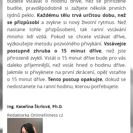
budete vstávat o hodinu dříve, než se přirozeně
budíte, pravděpodobně si zažijete několik prvních
týdnů peklo.
Každému tělu trvá určitou dobu, než
se přizpůsobí
a zvykne si nový životní rytmus. Než
nastane tohle přizpůsobení, tak ranní vstávání
mnoho lidí vzdá. Pokud se chcete vstávat dříve,
vyzkoušejte metodu pozvolného přivykání.
Vstávejte
postupně zhruba o 15 minut dříve
, než jste
přirozeně zvyklí. Vstát o 15 minut dříve bude pro vás
daleko příjemnější, než vstát hned o hodinu dříve.
Jakmile si přivyknete na první zkrácení, opět vstaňte
o 15 minut dříve.
Tento postup opakujte
, dokud se
nedostanete na ranní hodinu, kterou potřebujete.
Ing. Kateřina Škrlová, Ph.D.
Redaktorka OnlineFitness.cz