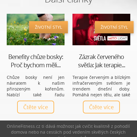
ŽIVOTNÍ STYL
ŽIVOTNÍ STYL
Benefity chůze bosky:
Zázrak červeného
Proč bychom měli...
světla: Jak terapie...
Chůze bosky není jen
Terapie červeným a blízkým
návratem k našim
infračerveným světlem je
přirozeným kořenům.
trendem dnešní doby.
Nabízí také řadu
Pomáhá nejen tělu, ale také
zdravotních výhod, které
psychice. Až devadesát
mohou pozitivně ovlivnit
Čtěte více
procent času jsme někde
Čtěte více
naše tělo i mysl. Od posílení
zavření, ať už v práci nebo
svalů nohou a zlepšení
doma, proto musíme dobít
rovnováhy až po snížení
baterky. Červené světlo lze
OnlineFitness.cz ti dává možnost jak cvičit kvalitně z pohodlí
stresu a zlepšení spánku.
považovat za jeden ze
domova nebo na cestách pod vedením skvělých českých
Chůze bosky má skutečně
základních zdrojů energie.