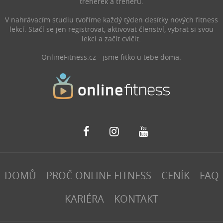
trenérek a trenérů.
mnoho přínosů. V tomto
Pomáhá tělu například
článku se dozvíte, proč
zmírnit záněty, ulevit od
V nahrávacím studiu tvoříme každý týden desítky nových fitness
byste měli častěji sundávat
bolesti, při regeneraci nebo
lekcí. Stačí se jen registrovat, aktivovat členství, vybrat si svou
boty a vyrazit na procházku
zlepšit spánek.
lekci a začít cvičit.
bosky.
OnlineFitness.cz - jsme fitko u tebe doma.
DOMŮ
PROČ ONLINE FITNESS
CENÍK
FAQ
KARIÉRA
KONTAKT