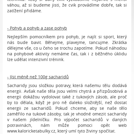
váhou, až si budeme jisti, že cvik provádíme dobře, tak si
zatížení přidáme.
- Pohyb a pohyb a zase pohyb
Nejlepším pomocníkem pro pohyb, je najít si sport, který
nás bude bavit. Běhejme, plavejme, tancujme. Zkrátka
dělejme vše, co u čeho se trochu zapotíme. Pokud náhodou
na pohybové aktivity nemáme čas, tak i z běžného úklidu
lze udělat intenzivní trénink.
- Jíst méně než 100g sacharidů
Sacharidy jsou složkou potravy, která našemu tělu dodává
energii. Avšak naše těla jsou velmi chytrá a přizpůsobivá a
energii dokážou vydolovat také z tukových zásob, ale proč
by to dělala, když je pro ně daleko složitější, než dostat
energii ze sacharidů. Pokud chceme, aby se naše tělo
zaměřilo na tukové zásoby, tak je vhodné omezit sacharidy
v našem jídelníčku. Pro výpočet sacharidů v daných
potravinách, nám může pomoci opět web
www.kaloricketabulky.cz, který umí tyto živiny spočítat.