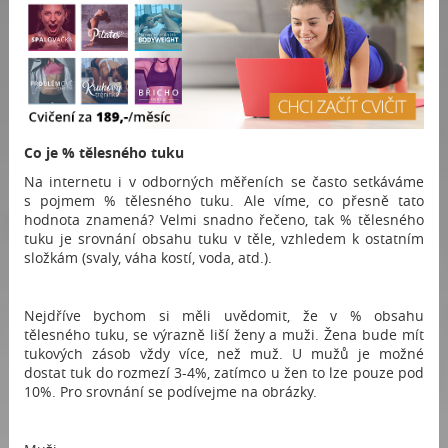
Co je % tělesného tuku
Na internetu i v odborných měřeních se často setkáváme
s pojmem % tělesného tuku. Ale víme, co přesně tato
hodnota znamená? Velmi snadno řečeno, tak % tělesného
tuku je srovnání obsahu tuku v těle, vzhledem k ostatním
složkám (svaly, váha kostí, voda, atd.).
Nejdříve bychom si měli uvědomit, že v % obsahu
tělesného tuku, se výrazně liší ženy a muži. Žena bude mít
tukových zásob vždy více, než muž. U mužů je možné
dostat tuk do rozmezí 3-4%, zatímco u žen to lze pouze pod
10%. Pro srovnání se podívejme na obrázky.