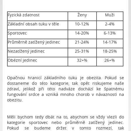
Fyzická zdatnost
Ženy
Muži
Základní obsah tuku v těle
10-12%
2-4%
Sportovec
14-20%
6-13%
Průměrně zatížený jedinec
21-24%
14-17%
Nezatížený jedinec
25-31%
18-25%
Obézní jedinec
32+%
26+%
Opačnou hranicí základního tuku je obezita. Pokud se
dostaneme do této kategorie, tak opět riskujeme naše
zdraví, jelikož při této nadváze dochází ke špatnému
fungování srdce a vzniká mnoho chorob v návaznosti na
obezitu.
Měli bychom tedy dbát na to, abychom se vždy vlezli do
kategorie sportovec nebo průměrně zatížený jedinec.
Pokud se budeme držet v tomto rozmezí, tak