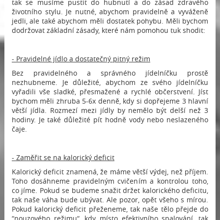
tak se musíme pustit do hubnutí a do zásad zdravého
životního stylu. Je nutné, abychom pravidelně a vyváženě
jedli, ale také abychom měli dostatek pohybu. Měli bychom
dodržovat základní zásady, které nám pomohou tuk shodit:
- Pravidelné jídlo a dostatečný pitný režim
Bez pravidelného a správného jídelníčku prostě
nezhubneme. Je důležité, abychom ze svého jídelníčku
vyřadili vše sladké, přesmažené a rychlé občerstvení. Jíst
bychom měli zhruba 5-6x denně, kdy si dopřejeme 3 hlavní
větší jídla. Rozmezí mezi jídly by nemělo být delší než 3
hodiny. Je také důležité pít hodně vody nebo neslazeného
čaje.
- Zaměřit se na kalorický deficit
Kalorický deficit znamená, že máme větší výdej, než příjem.
Toho dosáhneme pravidelným cvičením a kontrolou toho,
co jíme. Pokud se budeme snažit držet kalorického deficitu,
tak naše váha bude ubývat. Ale pozor, opět všeho s mírou.
Pokud kalorický deficit přeženeme, tak naše tělo přejde do
“nouzového režimu“, kdy místo efektivního spalování, tak