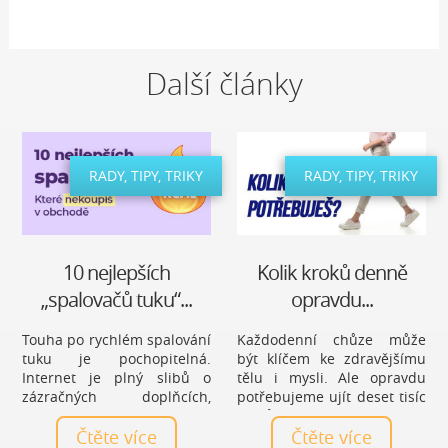
Další články
RADY, TIPY, TRIKY
RADY, TIPY, TRIKY
10 nejlepších
Kolik kroků denně
„spalovačů tuku“...
opravdu...
Touha po rychlém spalování
Každodenní chůze může
tuku je pochopitelná.
být klíčem ke zdravějšímu
Internet je plný slibů o
tělu i mysli. Ale opravdu
zázračných doplňcích,
potřebujeme ujít deset tisíc
čajích a tabletách, které
kroků denně, nebo je to jen
mají vyřešit hubnutí bez
Čtěte více
mýtus? Zjistěte, jaký počet
Čtěte více