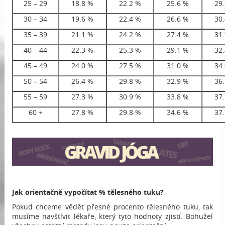
25 – 29
18.8 %
22.2 %
25.6 %
29
30 – 34
19.6 %
22.4 %
26.6 %
30
35 – 39
21.1 %
24.2 %
27.4 %
31
40 – 44
22.3 %
25.3 %
29.1 %
32
45 – 49
24.0 %
27.5 %
31.0 %
34
50 – 54
26.4 %
29.8 %
32.9 %
36
55 – 59
27.3 %
30.9 %
33.8 %
37
60 +
27.8 %
29.8 %
34.6 %
37
Jak orientačně vypočítat % tělesného tuku?
Pokud chceme vědět přesné procento tělesného tuku, tak
musíme navštívit lékaře, který tyto hodnoty zjistí. Bohužel