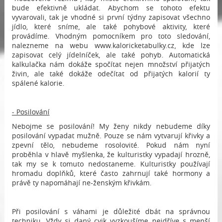
bude efektivně ukládat. Abychom se tohoto efektu
vyvarovali, tak je vhodné si první týdny zapisovat všechno
jídlo, které sníme, ale také pohybové aktivity, které
provádíme. Vhodným pomocníkem pro toto sledování,
nalezneme na webu www.kaloricketabulky.cz, kde lze
zapisovat celý jídelníček, ale také pohyb. Automatická
kalkulačka nám dokáže spočítat nejen množství přijatých
živin, ale také dokáže odečítat od přijatých kalorií ty
spálené kalorie.
- Posilování
Nebojme se posilování! My ženy nikdy nebudeme díky
posilování vypadat mužně. Pouze se nám vytvarují křivky a
zpevní tělo, nebudeme rosolovité. Pokud nám nyní
proběhla v hlavě myšlenka, že kulturistky vypadají hrozně,
tak my se k tomuto nedostaneme. Kulturistky používají
hromadu doplňků, které často zahrnují také hormony a
právě ty napomáhají ne-ženským křivkám.
Při posilování s váhami je důležité dbát na správnou
techniku. Vždy si daný cvik vyzkoušíme nejdříve s menší