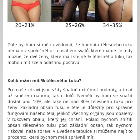
Dále bychom si měli uvědomit, že hodnota tělesného tuku
nemá nic společného s obsahem svalů, které máme. Je tedy
možné, že dvě ženy, které mají stejné % tělesného tuku, tak
mohou mít zcela odlišnou postavu.
Kolik mám mít % tělesného tuku?
Pro naše zdraví jsou vždy špatné extrémní hodnoty, a to ať
už směrem nahoru, tak i dolů. Neměli bychom se snažit
dostat pod 10%, ale také ne nad 30% tělesného tuku pro
ženy. Základní obsah tuku v těle je důležitý pro správné
fungování našeho těla, jelikož všechny orgány jsou obaleny
v tukovém obalu, který jej chrání. Pokud bychom snížili
obsah tělesného tuku pod základní obsah, tak bychom
riskovali naše zdraví. V uvedené tabulce si můžeme najít to
procento, které bychom měli správně mít.