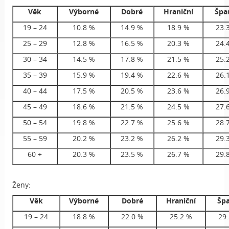
Věk
Výborné
Dobré
Hraniční
Špa
19 – 24
10.8 %
14.9 %
18.9 %
23.
25 – 29
12.8 %
16.5 %
20.3 %
24.
30 – 34
14.5 %
17.8 %
21.5 %
25.
35 – 39
15.9 %
19.4 %
22.6 %
26.
40 – 44
17.5 %
20.5 %
23.6 %
26.
45 – 49
18.6 %
21.5 %
24.5 %
27.
50 – 54
19.8 %
22.7 %
25.6 %
28.
55 – 59
20.2 %
23.2 %
26.2 %
29.
60 +
20.3 %
23.5 %
26.7 %
29.
Ženy:
Věk
Výborné
Dobré
Hraniční
Šp
19 – 24
18.8 %
22.0 %
25.2 %
29