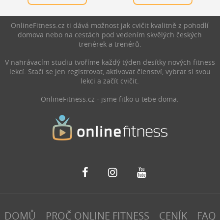
námahy. Realita je ale méně
kroků je ideální právě pro
líbivá a zároveň mnohem
vás a jak chůze prospívá
praktičtější: nejúčinnější
zdraví.
OnlineFitness.cz ti dává možnost jak cvičit kvalitně z pohodlí
spalovače nejsou produkty,
domova nebo na cestách pod vedením skvělých českých
ale každodenní návyky.
trenérek a trenérů.
V nahrávacím studiu tvoříme každý týden desítky nových fitness
lekcí. Stačí se jen registrovat, aktivovat členství, vybrat si svou
lekci a začít cvičit.
OnlineFitness.cz - jsme fitko u tebe doma.
DOMŮ
PROČ ONLINE FITNESS
CENÍK
FAQ