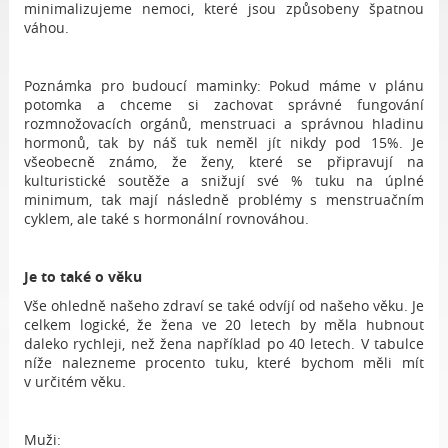
minimalizujeme nemoci, které jsou způsobeny špatnou
váhou.
Poznámka pro budoucí maminky: Pokud máme v plánu
potomka a chceme si zachovat správné fungování
rozmnožovacích orgánů, menstruaci a správnou hladinu
hormonů, tak by náš tuk neměl jít nikdy pod 15%. Je
všeobecně známo, že ženy, které se připravují na
kulturistické soutěže a snižují své % tuku na úplné
minimum, tak mají následně problémy s menstruačním
cyklem, ale také s hormonální rovnováhou.
Je to také o věku
Vše ohledně našeho zdraví se také odvíjí od našeho věku. Je
celkem logické, že žena ve 20 letech by měla hubnout
daleko rychleji, než žena například po 40 letech. V tabulce
níže nalezneme procento tuku, které bychom měli mít
v určitém věku.
Muži: