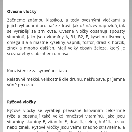
Ovesné vločky
Začneme známou klasikou, a tedy ovesnými vločkami a
jejich výhodami pro naše zdraví. Jak už název napovídá, tak
se vyrábějí ze zrn ovsa. Ovesné vločky obsahují spousty
vitamínů, jako jsou vitamíny A, B1, B2, E, kyselinu listovou,
omega 3 a 6 mastné kyseliny, vápník, fosfor, draslík, hořčík,
zinek a mnoho dalších. Mají velký obsah železa, který je
srovnatelný s obsahem u masa.
Konzistence za syrového stavu
Relativně měkké, velikostně dle druhu, nekřupavé, příjemná
vůně po ovsu.
Rýžové vločky
Rýžové vločky se vyrábějí převážně lisováním celozrnné
rýže a obsahují také velké množství vitamínů, jako jsou
vitamíny skupiny B, vitamín E, draslík, selen, hořčík, fosfor
nebo zinek. Rýžové vločky jsou velmi snadno stravitelné, a