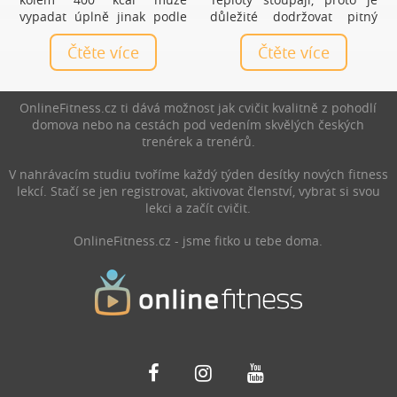
vypadat úplně jinak podle
důležité dodržovat pitný
toho, jestli máš chuť na
režim. Přinášíme vám výběr
sladké, potřebuješ se dobře
Čtěte více
letních drinků, které vás
Čtěte více
zasytit, chceš více bílkovin
nejen osvěží, ale také
nebo ráno nestíháš.
nakopnou a podpoří váš
výkon při cvičení.
OnlineFitness.cz ti dává možnost jak cvičit kvalitně z pohodlí
domova nebo na cestách pod vedením skvělých českých
trenérek a trenérů.
V nahrávacím studiu tvoříme každý týden desítky nových fitness
lekcí. Stačí se jen registrovat, aktivovat členství, vybrat si svou
lekci a začít cvičit.
OnlineFitness.cz - jsme fitko u tebe doma.