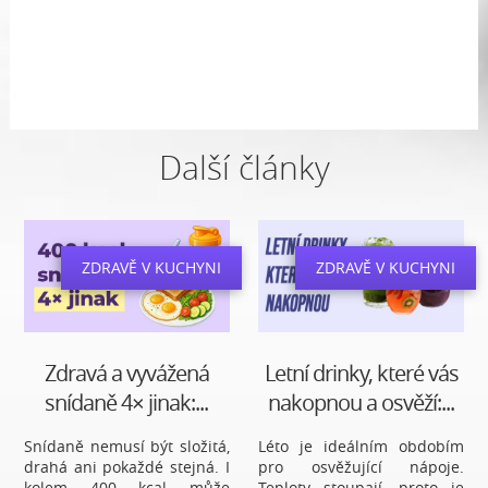
Další články
ZDRAVĚ V KUCHYNI
ZDRAVĚ V KUCHYNI
Zdravá a vyvážená
Letní drinky, které vás
snídaně 4× jinak:...
nakopnou a osvěží:...
Snídaně nemusí být složitá,
Léto je ideálním obdobím
drahá ani pokaždé stejná. I
pro osvěžující nápoje.
kolem 400 kcal může
Teploty stoupají, proto je