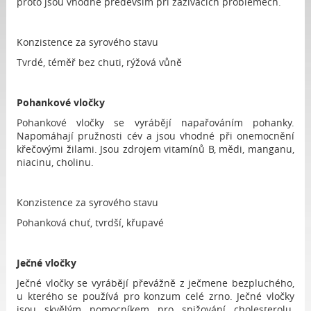
proto jsou vhodné především při zažívacích problémech.
Konzistence za syrového stavu
Tvrdé, téměř bez chuti, rýžová vůně
Pohankové vločky
Pohankové vločky se vyrábějí napařováním pohanky.
Napomáhají pružnosti cév a jsou vhodné při onemocnění
křečovými žilami. Jsou zdrojem vitamínů B, mědi, manganu,
niacinu, cholinu.
Konzistence za syrového stavu
Pohanková chuť, tvrdší, křupavé
Ječné vločky
Ječné vločky se vyrábějí převážně z ječmene bezpluchého,
u kterého se používá pro konzum celé zrno. Ječné vločky
jsou skvělým pomocníkem pro snižování cholesterolu.