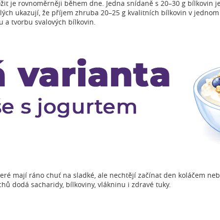
ožit je rovnoměrněji během dne. Jedna snídaně s 20–30 g bílkovin je
lých ukazují, že příjem zhruba 20–25 g kvalitních bílkovin v jedn
 a tvorbu svalových bílkovin.
 které mají ráno chuť na sladké, ale nechtějí začínat den koláčem 
chů dodá sacharidy, bílkoviny, vlákninu i zdravé tuky.