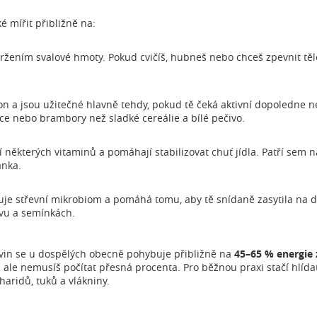
é mířit přibližně na:
držením svalové hmoty. Pokud cvičíš, hubneš nebo chceš zpevnit těl
kon a jsou užitečné hlavně tehdy, pokud tě čeká aktivní dopoledne n
oce nebo brambory než sladké cereálie a bílé pečivo.
í některých vitaminů a pomáhají stabilizovat chuť jídla. Patří sem 
ánka.
je střevní mikrobiom a pomáhá tomu, aby tě snídaně zasytila na del
ivu a semínkách.
in se u dospělých obecně pohybuje přibližně na
45–65 % energie 
 ale nemusíš počítat přesná procenta. Pro běžnou praxi stačí hlídat,
haridů, tuků a vlákniny.