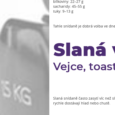
bílkoviny: 22–27 g
sacharidy: 45–55 g
tuky: 9–13 g
Tahle snídaně je dobrá volba ve dne
Slaná snídaně často zasytí víc než s
rychle dostávají hlad nebo chutě.