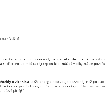
 na zředění
ij menším množstvím horké vody nebo mléka. Nech je pár minut změ
a skořici. Pokud máš raději teplou kaši, můžeš vločky krátce povařit 
haridy a vlákninu
, takže energie nastupuje pozvolněji než po slad
 Lesní ovoce přidá objem, chuť a mikronutrienty, aniž by výrazně n
 chuťově plnější.