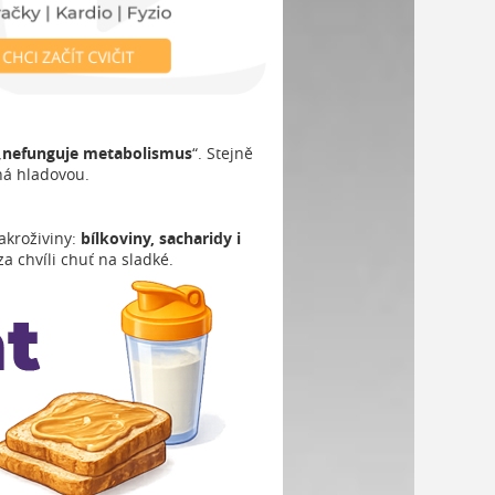
„
nefunguje metabolismus
“. Stejně
há hladovou.
akroživiny:
bílkoviny, sacharidy i
a chvíli chuť na sladké.