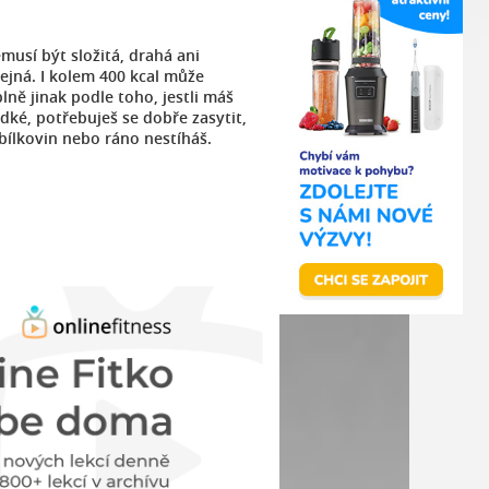
musí být složitá, drahá ani
ejná. I kolem 400 kcal může
lně jinak podle toho, jestli máš
adké, potřebuješ se dobře zasytit,
 bílkovin nebo ráno nestíháš.