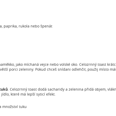
ka, paprika, rukola nebo špenát
 naměkko, jako míchaná vejce nebo volské oko. Celozrnný toast krá
větší porci zeleniny. Pokud chceš snídani odlehčit, použij místo m
 tuků
. Celozrnný toast dodá sacharidy a zelenina přidá objem, vlákn
ídlo, které má lepší syticí efekt.
a množství tuku