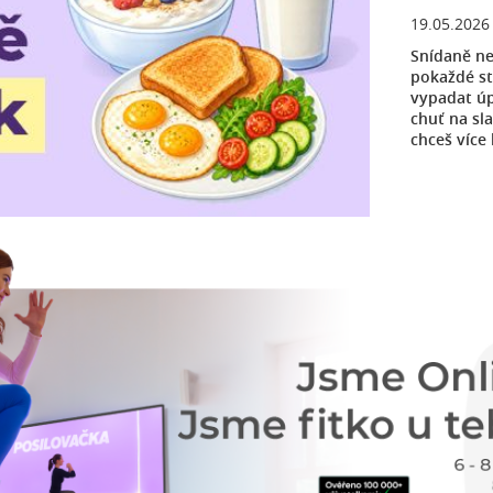
19.05.2026
Snídaně ne
pokaždé st
vypadat úp
chuť na sl
chceš více