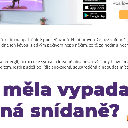
á, nebo naopak úplně podceňovaná. Není pravda, že bez snídaně 
dlo dne jen kávou, sladkým pečivem nebo něčím, co tě za hodinu nec
t energii, pomoct se sytostí a ideálně obsahovat všechny hlavní m
o tom, jestli budeš po jídle spokojená, soustředěná a nebudeš mít z