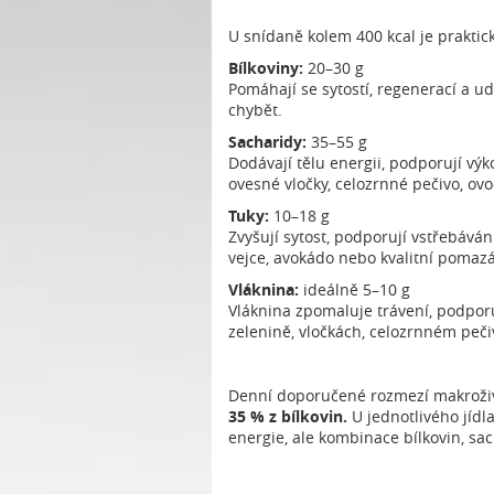
U snídaně kolem 400 kcal je praktick
Bílkoviny:
20–30 g
Pomáhají se sytostí, regenerací a u
chybět.
Sacharidy:
35–55 g
Dodávají tělu energii, podporují vý
ovesné vločky, celozrnné pečivo, ov
Tuky:
10–18 g
Zvyšují sytost, podporují vstřebáván
vejce, avokádo nebo kvalitní pomaz
Vláknina:
ideálně 5–10 g
Vláknina zpomaluje trávení, podporu
zelenině, vločkách, celozrnném peč
Denní doporučené rozmezí makroživ
35 % z bílkovin.
U jednotlivého jídla
energie, ale kombinace bílkovin, sac