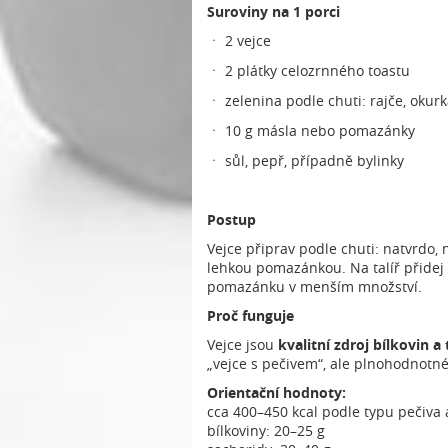
Suroviny na 1 porci
ㆍ 2 vejce
ㆍ 2 plátky celozrnného toastu
ㆍ zelenina podle chuti: rajče, okur
ㆍ 10 g másla nebo pomazánky
ㆍ sůl, pepř, případně bylinky
Postup
Vejce připrav podle chuti: natvrdo,
lehkou pomazánkou. Na talíř přidej 
pomazánku v menším množství.
Proč funguje
Vejce jsou
kvalitní zdroj bílkovin a
„vejce s pečivem“, ale plnohodnotné j
Orientační hodnoty:
cca 400–450 kcal podle typu pečiva 
bílkoviny: 20–25 g