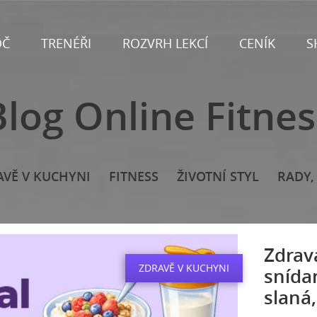
OČ
TRENÉŘI
ROZVRH LEKCÍ
CENÍK
S
Blog Online Fitnes
AVĚ V KUCHYNI
FITNESS
ŽIVOTNÍ STYL
RADY, 
Zdrav
ZDRAVĚ V KUCHYNI
snídan
slaná,