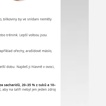
o, bílkoviny by ve snídani neměly
ebo trénink. Lepší volbou jsou
například ořechy, arašídové máslo,
ší dobu. Najdeš ji hlavně v ovoci,
ze sacharidů, 20–35 % z tuků a 10–
 aby na talíři nebyl jen jeden zdroj