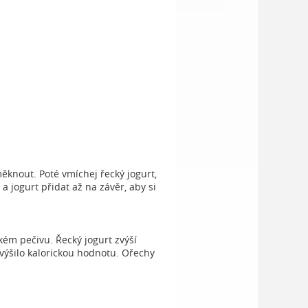
knout. Poté vmíchej řecký jogurt,
a jogurt přidat až na závěr, aby si
kém pečivu. Řecký jogurt zvýší
avýšilo kalorickou hodnotu. Ořechy