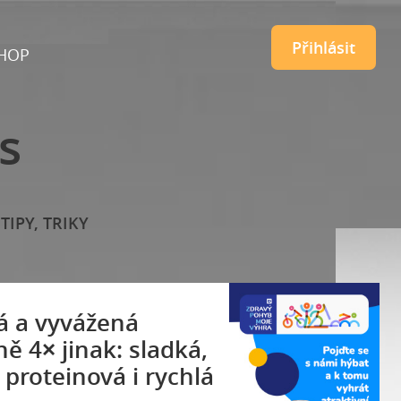
Přihlásit
HOP
s
TIPY, TRIKY
á a vyvážená
ě 4× jinak: sladká,
 proteinová i rychlá