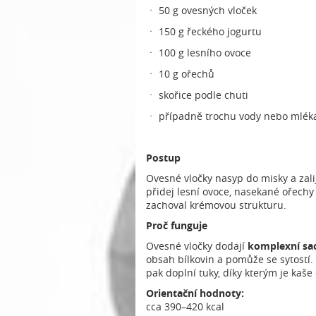
ㆍ 50 g ovesných vloček
ㆍ 150 g řeckého jogurtu
ㆍ 100 g lesního ovoce
ㆍ 10 g ořechů
ㆍ skořice podle chuti
ㆍ případně trochu vody nebo mléka
Postup
Ovesné vločky nasyp do misky a zal
přidej lesní ovoce, nasekané ořechy 
zachoval krémovou strukturu.
Proč funguje
Ovesné vločky dodají
komplexní sac
obsah bílkovin a pomůže se sytostí.
pak doplní tuky, díky kterým je kaše
Orientační hodnoty:
cca 390–420 kcal