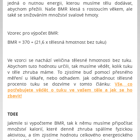
jedná o nutnou energii, kterou musíme tělu dodávat,
abychom přežili. Naše BMR klesá s rostoucím věkem, ale
také se snižováním množství svalové hmoty.
Vzorec pro výpočet BMR:
BMR = 370 + (21,6 x tělesná hmotnost bez tuku)
Ve vzorci se nachází veličina tělesné hmotnosti bez tuku.
Abychom tuto hodnotu určili, tak musíme vědět, kolik tuku
v těle zhruba máme. To zjistíme buď pomocí přesného
měření u lékaře, nebo odhadem. Jak odhadnout tělesné
procento tuku se dozvíme v tomto článku:
Vše, co
potřebujete vědět o tuku ve vašem těle a jak se ho
zbavit!
TDEE
Jakmile si vypočteme BMR, tak k němu musíme připočítat
množství kalorií, které denně zhruba spálíme fyzickou
aktivitou, a tím zjistíme hodnotu celkového energetického