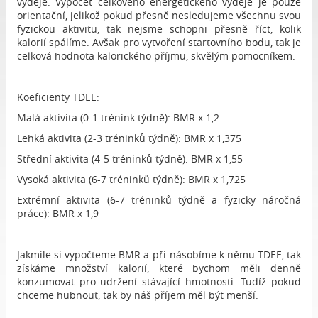
výdeje. Výpočet celkového energetického výdeje je pouze
orientační, jelikož pokud přesně nesledujeme všechnu svou
fyzickou aktivitu, tak nejsme schopni přesně říct, kolik
kalorií spálíme. Avšak pro vytvoření startovního bodu, tak je
celková hodnota kalorického příjmu, skvělým pomocníkem.
Koeficienty TDEE:
Malá aktivita (0-1 trénink týdně): BMR x 1,2
Lehká aktivita (2-3 tréninků týdně): BMR x 1,375
Střední aktivita (4-5 tréninků týdně): BMR x 1,55
Vysoká aktivita (6-7 tréninků týdně): BMR x 1,725
Extrémní aktivita (6-7 tréninků týdně a fyzicky náročná
práce): BMR x 1,9
Jakmile si vypočteme BMR a při-násobíme k němu TDEE, tak
získáme množství kalorií, které bychom měli denně
konzumovat pro udržení stávající hmotnosti. Tudíž pokud
chceme hubnout, tak by náš příjem měl být menší.