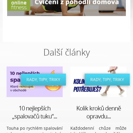
Další články
RADY, TIPY, TRIKY
RADY, TIPY, TRIKY
10 nejlepších
Kolik kroků denně
„spalovačů tuku“...
opravdu...
Touha po rychlém spalování
Každodenní chůze může