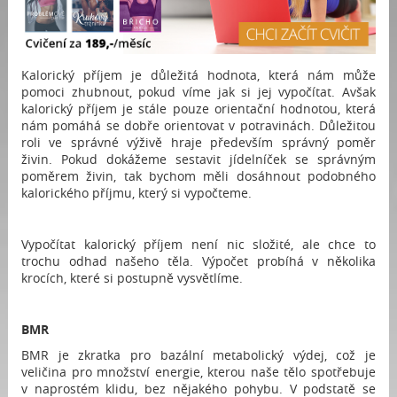
Kalorický příjem je důležitá hodnota, která nám může
pomoci zhubnout, pokud víme jak si jej vypočítat. Avšak
kalorický příjem je stále pouze orientační hodnotou, která
nám pomáhá se dobře orientovat v potravinách. Důležitou
roli ve správné výživě hraje především správný poměr
živin. Pokud dokážeme sestavit jídelníček se správným
poměrem živin, tak bychom měli dosáhnout podobného
kalorického příjmu, který si vypočteme.
Vypočítat kalorický příjem není nic složité, ale chce to
trochu odhad našeho těla. Výpočet probíhá v několika
krocích, které si postupně vysvětlíme.
BMR
BMR je zkratka pro bazální metabolický výdej, což je
veličina pro množství energie, kterou naše tělo spotřebuje
v naprostém klidu, bez nějakého pohybu. V podstatě se