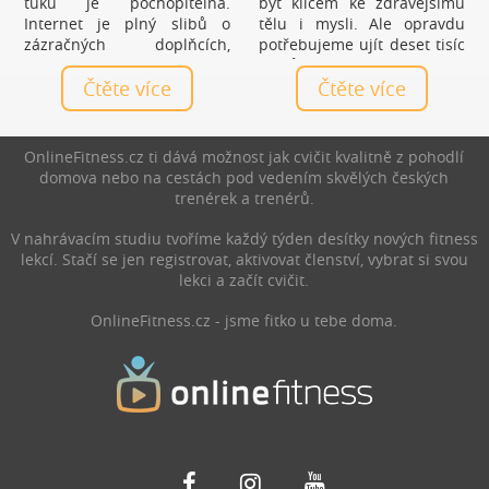
tuku je pochopitelná.
být klíčem ke zdravějšímu
Internet je plný slibů o
tělu i mysli. Ale opravdu
zázračných doplňcích,
potřebujeme ujít deset tisíc
čajích a tabletách, které
kroků denně, nebo je to jen
mají vyřešit hubnutí bez
Čtěte více
mýtus? Zjistěte, jaký počet
Čtěte více
námahy. Realita je ale méně
kroků je ideální právě pro
líbivá a zároveň mnohem
vás a jak chůze prospívá
praktičtější: nejúčinnější
zdraví.
OnlineFitness.cz ti dává možnost jak cvičit kvalitně z pohodlí
spalovače nejsou produkty,
domova nebo na cestách pod vedením skvělých českých
ale každodenní návyky.
trenérek a trenérů.
V nahrávacím studiu tvoříme každý týden desítky nových fitness
lekcí. Stačí se jen registrovat, aktivovat členství, vybrat si svou
lekci a začít cvičit.
OnlineFitness.cz - jsme fitko u tebe doma.