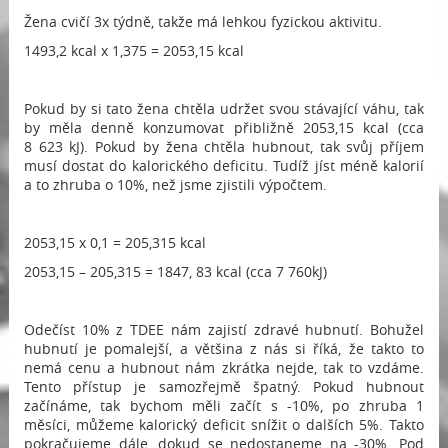
Žena cvičí 3x týdně, takže má lehkou fyzickou aktivitu.
1493,2 kcal x 1,375 = 2053,15 kcal
Pokud by si tato žena chtěla udržet svou stávající váhu, tak
by měla denně konzumovat přibližně 2053,15 kcal (cca
8 623 kJ). Pokud by žena chtěla hubnout, tak svůj příjem
musí dostat do kalorického deficitu. Tudíž jíst méně kalorií
a to zhruba o 10%, než jsme zjistili výpočtem.
2053,15 x 0,1 = 205,315 kcal
2053,15 – 205,315 = 1847, 83 kcal (cca 7 760kJ)
Odečíst 10% z TDEE nám zajistí zdravé hubnutí. Bohužel
hubnutí je pomalejší, a většina z nás si říká, že takto to
nemá cenu a hubnout nám zkrátka nejde, tak to vzdáme.
Tento přístup je samozřejmě špatný. Pokud hubnout
začínáme, tak bychom měli začít s -10%, po zhruba 1
měsíci, můžeme kalorický deficit snížit o dalších 5%. Takto
pokračujeme dále, dokud se nedostaneme na -30%. Pod