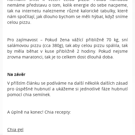
nemáme představu o tom, kolik energie do sebe nacpeme,
tak na internetu nalezneme různé kalorické tabulky, které
nám spočítají, jak dlouho bychom se měli hýbat, když sníme
celou pizzu.
Pro zajímavost – Pokud žena vážící přibližně 70 kg, sní
salámovou pizzu (cca 380g), tak aby celou pizzu spálila, tak
by měla běhat v kuse přibližně 2 hodiny. Pokud nejsme
zrovna maratonci, tak je to celkem dost dlouhá doba.
Na závěr
V příštím článku se podíváme na další několik dalších zásad
pro úspěšné hubnutí a ukážeme si jednotlivé fáze hubnutí
pomocí chia semínek.
A úplně na konec! Chia recepty:
Chia gel