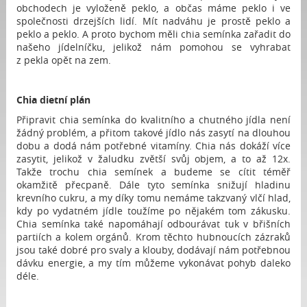
obchodech je vyloženě peklo, a občas máme peklo i ve
společnosti drzejších lidí. Mít nadváhu je prostě peklo a
peklo a peklo. A proto bychom měli chia semínka zařadit do
našeho jídelníčku, jelikož nám pomohou se vyhrabat
z pekla opět na zem.
Chia dietní plán
Připravit chia semínka do kvalitního a chutného jídla není
žádný problém, a přitom takové jídlo nás zasytí na dlouhou
dobu a dodá nám potřebné vitamíny. Chia nás dokáží více
zasytit, jelikož v žaludku zvětší svůj objem, a to až 12x.
Takže trochu chia semínek a budeme se cítit téměř
okamžitě přecpaně. Dále tyto semínka snižují hladinu
krevního cukru, a my díky tomu nemáme takzvaný vlčí hlad,
kdy po vydatném jídle toužíme po nějakém tom zákusku.
Chia semínka také napomáhají odbourávat tuk v břišních
partiích a kolem orgánů. Krom těchto hubnoucích zázraků
jsou také dobré pro svaly a klouby, dodávají nám potřebnou
dávku energie, a my tím můžeme vykonávat pohyb daleko
déle.