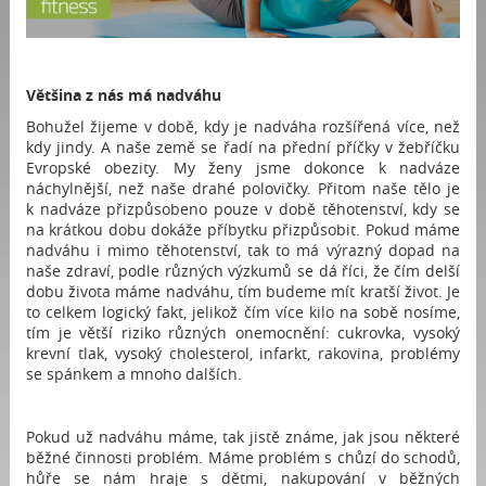
Většina z nás má nadváhu
Bohužel žijeme v době, kdy je nadváha rozšířená více, než
kdy jindy. A naše země se řadí na přední příčky v žebříčku
Evropské obezity. My ženy jsme dokonce k nadváze
náchylnější, než naše drahé polovičky. Přitom naše tělo je
k nadváze přizpůsobeno pouze v době těhotenství, kdy se
na krátkou dobu dokáže příbytku přizpůsobit. Pokud máme
nadváhu i mimo těhotenství, tak to má výrazný dopad na
naše zdraví, podle různých výzkumů se dá říci, že čím delší
dobu života máme nadváhu, tím budeme mít kratší život. Je
to celkem logický fakt, jelikož čím více kilo na sobě nosíme,
tím je větší riziko různých onemocnění: cukrovka, vysoký
krevní tlak, vysoký cholesterol, infarkt, rakovina, problémy
se spánkem a mnoho dalších.
Pokud už nadváhu máme, tak jistě známe, jak jsou některé
běžné činnosti problém. Máme problém s chůzí do schodů,
hůře se nám hraje s dětmi, nakupování v běžných