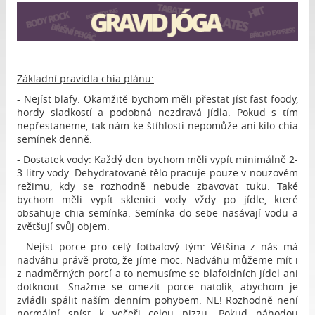
Základní pravidla chia plánu:
- Nejíst blafy: Okamžitě bychom měli přestat jíst fast foody,
hordy sladkostí a podobná nezdravá jídla. Pokud s tím
nepřestaneme, tak nám ke štíhlosti nepomůže ani kilo chia
semínek denně.
- Dostatek vody: Každý den bychom měli vypít minimálně 2-
3 litry vody. Dehydratované tělo pracuje pouze v nouzovém
režimu, kdy se rozhodně nebude zbavovat tuku. Také
bychom měli vypít sklenici vody vždy po jídle, které
obsahuje chia semínka. Semínka do sebe nasávají vodu a
zvětšují svůj objem.
- Nejíst porce pro celý fotbalový tým: Většina z nás má
nadváhu právě proto, že jíme moc. Nadváhu můžeme mít i
z nadměrných porcí a to nemusíme se blafoidních jídel ani
dotknout. Snažme se omezit porce natolik, abychom je
zvládli spálit naším denním pohybem. NE! Rozhodně není
normální sníst k večeři celou pizzu. Pokud náhodou