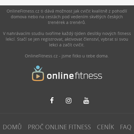
nebo ráno nestíháš.
nakopnou a podpoří váš
výkon při cvičení.
OnlineFitness.cz ti dává možnost jak cvičit kvalitně z pohodlí
domova nebo na cestách pod vedením skvělých českých
trenérek a trenérů.
V nahrávacím studiu tvoříme každý týden desítky nových fitness
lekcí. Stačí se jen registrovat, aktivovat členství, vybrat si svou
lekci a začít cvičit.
OnlineFitness.cz - jsme fitko u tebe doma.
DOMŮ
PROČ ONLINE FITNESS
CENÍK
FAQ