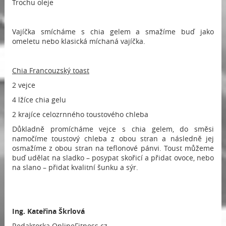
Trochu oleje
Vajíčka smícháme s chia gelem a smažíme buď jako
omeletu nebo klasická míchaná vajíčka.
Chia Francouzský toast
2 vejce
4 lžíce chia gelu
2 krajíce celozrnného toustového chleba
Důkladně promícháme vejce s chia gelem, do směsi
namočíme toustový chleba z obou stran a následně jej
osmažíme z obou stran na teflonové pánvi. Toust můžeme
buď udělat na sladko – posypat skořicí a přidat ovoce, nebo
na slano – přidat kvalitní šunku a sýr.
Ing.
Kateřina Škrlová
Redaktorka OnlineFitness.cz