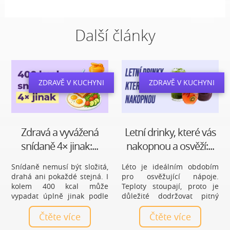
Další články
ZDRAVĚ V KUCHYNI
ZDRAVĚ V KUCHYNI
Zdravá a vyvážená
Letní drinky, které vás
snídaně 4× jinak:...
nakopnou a osvěží:...
Snídaně nemusí být složitá,
Léto je ideálním obdobím
drahá ani pokaždé stejná. I
pro osvěžující nápoje.
kolem 400 kcal může
Teploty stoupají, proto je
vypadat úplně jinak podle
důležité dodržovat pitný
toho, jestli máš chuť na
režim. Přinášíme vám výběr
sladké, potřebuješ se dobře
Čtěte více
letních drinků, které vás
Čtěte více
zasytit, chceš více bílkovin
nejen osvěží, ale také