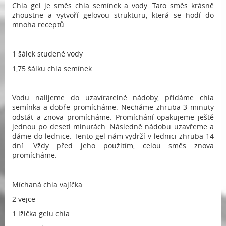
Chia gel je směs chia semínek a vody. Tato směs krásně
zhoustne a vytvoří gelovou strukturu, která se hodí do
mnoha receptů.
1 šálek studené vody
1,75 šálku chia semínek
Vodu nalijeme do uzavíratelné nádoby, přidáme chia
semínka a dobře promícháme. Necháme zhruba 3 minuty
odstát a znova promícháme. Promíchání opakujeme ještě
jednou po deseti minutách. Následně nádobu uzavřeme a
dáme do lednice. Tento gel nám vydrží v lednici zhruba 14
dní. Vždy před jeho použitím, celou směs znova
promícháme.
Míchaná chia vajíčka
2 vejce
1 lžička gelu chia