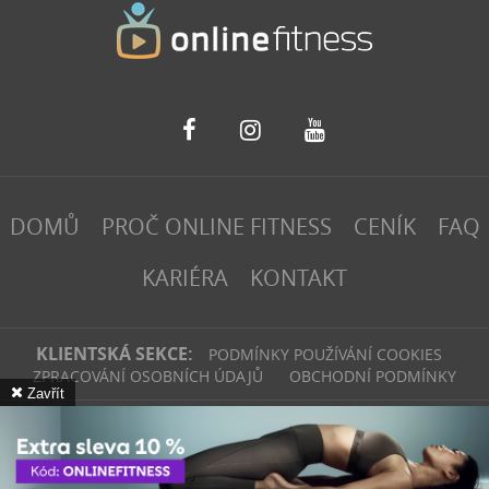
DOMŮ
PROČ ONLINE FITNESS
CENÍK
FAQ
KARIÉRA
KONTAKT
KLIENTSKÁ SEKCE:
PODMÍNKY POUŽÍVÁNÍ COOKIES
ZPRACOVÁNÍ OSOBNÍCH ÚDAJŮ
OBCHODNÍ PODMÍNKY
Zavřít
fitinvest | 2026
Webové stránky
vytvořilo
Poski.com
.
Tvorba webových
stránek
na míru.