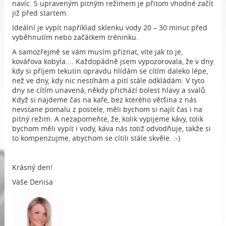
navíc. S upraveným pitným režimem je přitom vhodné začít
již před startem.
Ideální je vypít například sklenku vody 20 – 30 minut před
vyběhnutím nebo začátkem tréninku.
A samozřejmě se vám musím přiznat, víte jak to je,
kovářova kobyla.... Každopádně jsem vypozorovala, že v dny
kdy si příjem tekutin opravdu hlídám se cítím daleko lépe,
než ve dny, kdy nic nestíhám a pití stále odkládám. V tyto
dny se cítím unavená, někdy přichází bolest hlavy a svalů.
Když si najdeme čas na kafe, bez kterého většina z nás
nevstane pomalu z postele, měli bychom si najít čas i na
pitný režim. A nezapomeňte, že, kolik vypijeme kávy, tolik
bychom měli vypít i vody, káva nás totiž odvodňuje, takže si
to kompenzujme, abychom se cítili stále skvěle. :-)
Krásný den!
Vaše Denisa