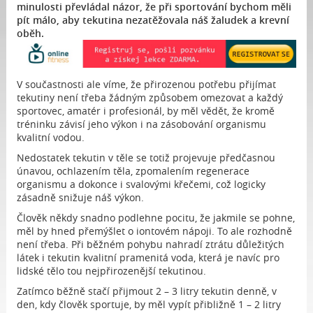
minulosti převládal názor, že při sportování bychom měli
pít málo, aby tekutina nezatěžovala náš žaludek a krevní
oběh.
V součastnosti ale víme, že přirozenou potřebu přijímat
tekutiny není třeba žádným způsobem omezovat a každý
sportovec, amatér i profesionál, by měl vědět, že kromě
tréninku závisí jeho výkon i na zásobování organismu
kvalitní vodou.
Nedostatek tekutin v těle se totiž projevuje předčasnou
únavou, ochlazením těla, zpomalením regenerace
organismu a dokonce i svalovými křečemi, což logicky
zásadně snižuje náš výkon.
Člověk někdy snadno podlehne pocitu, že jakmile se pohne,
měl by hned přemýšlet o iontovém nápoji. To ale rozhodně
není třeba. Při běžném pohybu nahradí ztrátu důležitých
látek i tekutin kvalitní pramenitá voda, která je navíc pro
lidské tělo tou nejpřirozenější tekutinou.
Zatímco běžně stačí přijmout 2 – 3 litry tekutin denně, v
den, kdy člověk sportuje, by měl vypít přibližně 1 – 2 litry