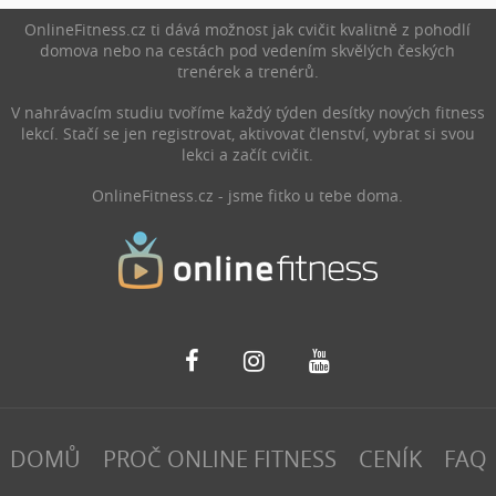
výkon při cvičení.
OnlineFitness.cz ti dává možnost jak cvičit kvalitně z pohodlí
domova nebo na cestách pod vedením skvělých českých
trenérek a trenérů.
V nahrávacím studiu tvoříme každý týden desítky nových fitness
lekcí. Stačí se jen registrovat, aktivovat členství, vybrat si svou
lekci a začít cvičit.
OnlineFitness.cz - jsme fitko u tebe doma.
DOMŮ
PROČ ONLINE FITNESS
CENÍK
FAQ