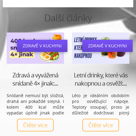
Další články
ZDRAVĚ V KUCHYNI
ZDRAVĚ V KUCHYNI
Zdravá a vyvážená
Letní drinky, které vás
snídaně 4× jinak:...
nakopnou a osvěží:...
Snídaně nemusí být složitá,
Léto je ideálním obdobím
drahá ani pokaždé stejná. I
pro osvěžující nápoje.
kolem 400 kcal může
Teploty stoupají, proto je
vypadat úplně jinak podle
důležité dodržovat pitný
toho, jestli máš chuť na
režim. Přinášíme vám výběr
sladké, potřebuješ se dobře
Čtěte více
letních drinků, které vás
Čtěte více
zasytit, chceš více bílkovin
nejen osvěží, ale také
nebo ráno nestíháš.
nakopnou a podpoří váš