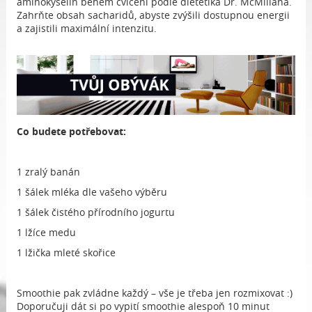
aminokyselin během cvičení podle dietetika Dr. McMillana.
Zahrňte obsah sacharidů, abyste zvýšili dostupnou energii
a zajistili maximální intenzitu.
Co budete potřebovat:
1 zralý banán
1 šálek mléka dle vašeho výběru
1 šálek čistého přírodního jogurtu
1 lžíce medu
1 lžička mleté skořice
Smoothie pak zvládne každý – vše je třeba jen rozmixovat :)
Doporučuji dát si po vypití smoothie alespoň 10 minut