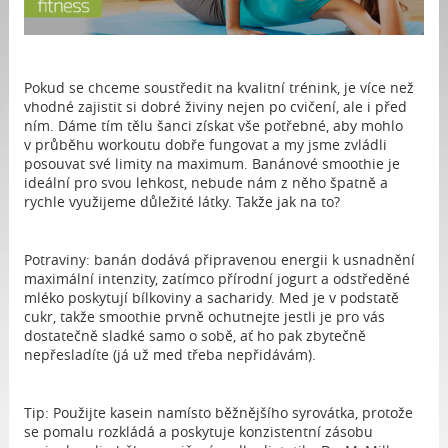
Pokud se chceme soustředit na kvalitní trénink, je více než
vhodné zajistit si dobré živiny nejen po cvičení, ale i před
ním. Dáme tím tělu šanci získat vše potřebné, aby mohlo
v průběhu workoutu dobře fungovat a my jsme zvládli
posouvat své limity na maximum. Banánové smoothie je
ideální pro svou lehkost, nebude nám z něho špatně a
rychle využijeme důležité látky. Takže jak na to?
Potraviny: banán dodává připravenou energii k usnadnění
maximální intenzity, zatímco přírodní jogurt a odstředěné
mléko poskytují bílkoviny a sacharidy. Med je v podstatě
cukr, takže smoothie prvně ochutnejte jestli je pro vás
dostatečně sladké samo o sobě, ať ho pak zbytečně
nepřesladíte (já už med třeba nepřidávám).
Tip: Použijte kasein namísto běžnějšího syrovátka, protože
se pomalu rozkládá a poskytuje konzistentní zásobu