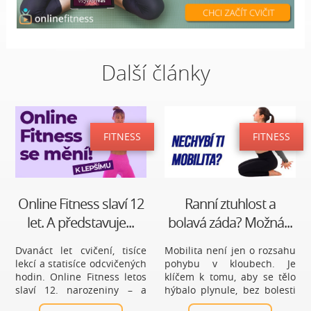
Další články
FITNESS
FITNESS
Online Fitness slaví 12
Ranní ztuhlost a
let. A představuje...
bolavá záda? Možná...
Dvanáct let cvičení, tisíce
Mobilita není jen o rozsahu
lekcí a statisíce odcvičených
pohybu v kloubech. Je
hodin. Online Fitness letos
klíčem k tomu, aby se tělo
slaví 12. narozeniny – a
hýbalo plynule, bez bolesti
místo ohlížení se zpět se
a s lehkostí. Pomáhá