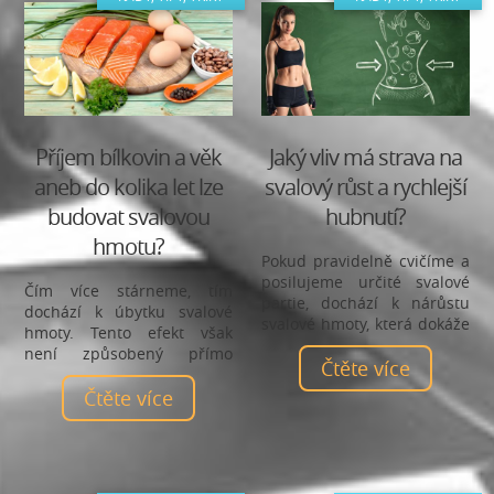
Příjem bílkovin a věk
Jaký vliv má strava na
aneb do kolika let lze
svalový růst a rychlejší
budovat svalovou
hubnutí?
hmotu?
Pokud pravidelně cvičíme a
posilujeme určité svalové
Čím více stárneme, tím
partie, dochází k nárůstu
dochází k úbytku svalové
svalové hmoty, která dokáže
hmoty. Tento efekt však
zrychlit náš metabolismus.
není způsobený přímo
Tento proces je velmi
Čtěte více
stářím, ale především naši
výhodný pro samotné
menší pohybovou aktivitou.
Čtěte více
hubnutí. Bohužel svalový
Podívejme se společně, jaký
růst není jen o cvičení, ale
vliv má příjem bílkovin na
také o správné výživě.
naše tělo s přibývajícím
věkem.