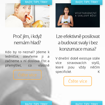
sladkou chuť navodí. Jsou
RADY, TIPY, TRIKY
RADY, TIPY, TRIKY
ale tyto sladidla vhodná pro
hubnutí?
Proč jím, i když
Lze efektivně posilovat
nemám hlad?
a budovat svaly i bez
konzumace masa?
Kdo by to neznal? Jdeme k
ledničce, otevřeme ji a
V dnešní době existuje stále
začneme v ní doslova číst a
více stravovacích stylů,
přemýšlet, co vlastně
které jsou vždy něčím
sníme. Prošmejdíme
specifické. K
všechny přihrádky a
Čtěte více
nejrozšířenějším
začneme pomalu, ale jistě,
stravovacím stylům se řadí
Čtěte více
nabírat do náruče různé
také vegetariánství, které
druhy jídla. A to i v případě,
vylučuje z jídelníčku
že vlastně hlad ani
veškeré maso. Lze i bez
nemáme. Proč se to děje?
masa vybudovat svaly a
zpevnit postavu?
RADY, TIPY, TRIKY
RADY, TIPY, TRIKY