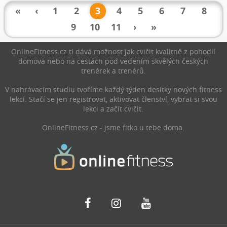
častá konzumace může
tréninkovou metodu výdrže.
«
‹
1
2
3
4
5
6
7
8
některým z nás, tohle jídlo
9
10
11
›
»
znechutit. Podívejme se na
to, z jakých jiných zdrojů lze
ještě získat bílkoviny.
OnlineFitness.cz ti dává možnost jak cvičit kvalitně z pohodlí
domova nebo na cestách pod vedením skvělých českých
trenérek a trenérů.
V nahrávacím studiu tvoříme každý týden desítky nových fitness
lekcí. Stačí se jen registrovat, aktivovat členství, vybrat si svou
lekci a začít cvičit.
OnlineFitness.cz - jsme fitko u tebe doma.