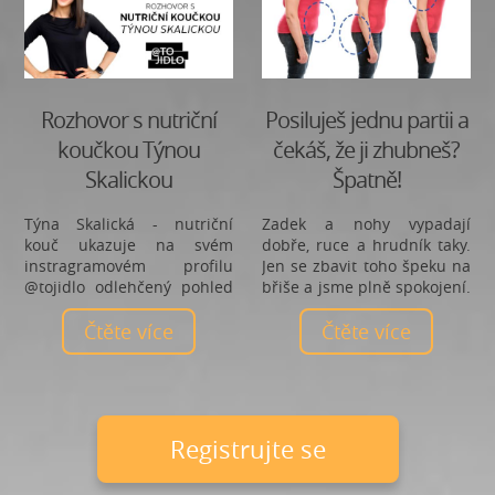
Rozhovor s nutriční
Posiluješ jednu partii a
koučkou Týnou
čekáš, že ji zhubneš?
Skalickou
Špatně!
Týna Skalická - nutriční
Zadek a nohy vypadají
kouč ukazuje na svém
dobře, ruce a hrudník taky.
instragramovém profilu
Jen se zbavit toho špeku na
@tojidlo odlehčený pohled
břiše a jsme plně spokojení.
na jídlo a zdravý životní styl
Tak budeme cvičit více
pod heslem “NEBER TO
Čtěte více
břicho a jistě tím zhubneme
Čtěte více
JÍDLO TAK VÁŽNĚ, JE TO JEN
v oblasti bříška. Taky si
JÍDLO”.
tohle říkáte? Bohužel je to
úplně ŠPATNĚ!
registrujte se