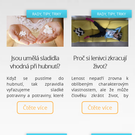
také jak vytvořit deficit.
spalovač, který nalezneme i
v běžných potravinách –
RADY, TIPY, TRIKY
RADY, TIPY, TRIKY
Kofein.
Jsou umělá sladidla
Proč si lenivci zkracují
vhodná při hubnutí?
život?
Když se pustíme do
Lenost nepatří zrovna k
hubnutí, tak zpravidla
oblíbeným charakterovým
vyřazujeme sladké
vlastnostem, ale že může
potraviny a potraviny, které
člověku zkrátit život, by
obsahují bílý cukr. Chvíli to
mělo být velkým varováním
zvládáme, ale pak nám
Čtěte více
pro každého lenivce!
Čtěte více
začne cukr a sladká chuť
chybět a my často sáhneme
po něčem sladkém nebo
alespoň po sladidlu, které