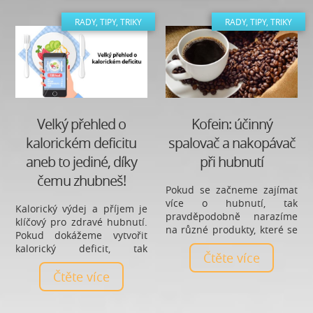
RADY, TIPY, TRIKY
RADY, TIPY, TRIKY
Velký přehled o
Kofein: účinný
kalorickém deficitu
spalovač a nakopávač
aneb to jediné, díky
při hubnutí
čemu zhubneš!
Pokud se začneme zajímat
více o hubnutí, tak
Kalorický výdej a příjem je
pravděpodobně narazíme
klíčový pro zdravé hubnutí.
na různé produkty, které se
Pokud dokážeme vytvořit
označují jako suplementy a
kalorický deficit, tak
mnoho odborníků nám je
Čtěte více
budeme postupně
bude nabízet. K takovým
hubnout. Podívejme se
Čtěte více
suplementů se řadí také
společně, jak si vypočítat
různé spalovače. Podívejme
správný kalorický příjem a
se na jeden přírodní