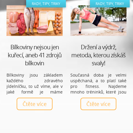
RADY, TIPY, TRIKY
RADY, TIPY, TRIKY
Bílkoviny nejsou jen
Držení a výdrž,
kuřecí, aneb 41 zdrojů
metoda, kterou získáš
bílkovin
svaly!
Bílkoviny jsou základem
Současná doba je velmi
každého zdravého
uspěchaná, a to platí také
jídelníčku, to už víme, ale v
pro fitness. Najdeme
jaké formě je máme
mnoho tréninků, které jsou
přijímat? Jsou obsaženy v
rychlé a výbušné. Bohužel
mase, a proto mnoho z nás
Čtěte více
tyto tréninky nejsou pro
Čtěte více
má založený jídelníček
každého. Může nás
především na kuřecím nebo
limitovat věk, váha nebo
krůtím mase. Ano, tohle
nedostatek fyzické kondice
maso je vhodné téměř do
a tento trénink je pak
každého jídelníčku, ale
utrpení. Podívejme se na