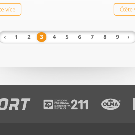
není lepší detox, než smoothi
ěte více
Čtěte
‹
1
2
3
4
5
6
7
8
9
›