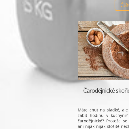
Čt
Čarodějnické skoři
Máte chuť na sladké, ale 
zabít hodinu v kuchyni? 
čarodějnické? Protože se
ani nijak nijak složitě ne