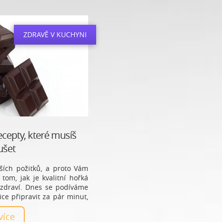
ZDRAVĚ V KUCHYNI
ecepty, které musíš
ušet
tších požitků, a proto Vám
tom, jak je kvalitní hořká
 zdraví. Dnes se podíváme
ice připravit za pár minut,
dlouho.
 více