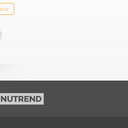
e detox.
 více