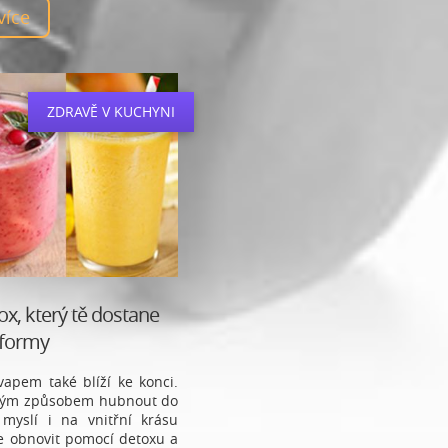
 více
ZDRAVĚ V KUCHYNI
x, který tě dostane
 formy
vapem také blíží ke konci.
jakým způsobem hubnout do
myslí i na vnitřní krásu
e obnovit pomocí detoxu a