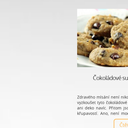
Čokoládové su
Zdravého mlsání není nikd
vyzkoušet tyto čokoládové
ani deko navíc. Přitom js
křupavostí. Ano, není mo
stály za hřích, ale tyto su
Čt