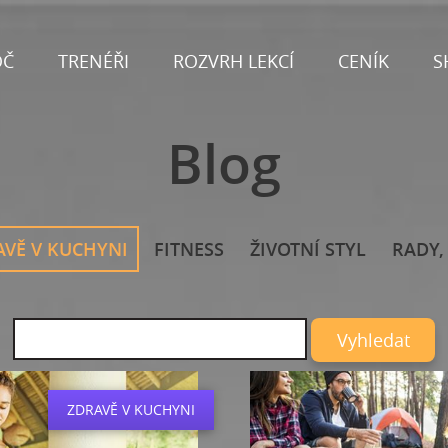
OČ
TRENÉŘI
ROZVRH LEKCÍ
CENÍK
S
Blog
AVĚ V KUCHYNI
FITNESS
ŽIVOTNÍ STYL
RADY, 
Vyhledat
ZDRAVĚ V KUCHYNI