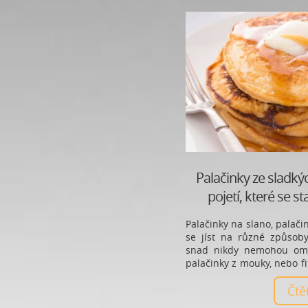
Palačinky ze sladký
pojetí, které se s
Palačinky na slano, palači
se jíst na různé způsoby 
snad nikdy nemohou omrz
palačinky z mouky, nebo fi
co takhle vyzkoušet pal
Ano, i takové existují.
Čt