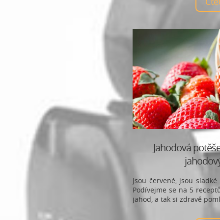
Čt
Jahodová potěše
jahodov
Jsou červené, jsou sladké 
Podívejme se na 5 receptů,
jahod, a tak si zdravě poml