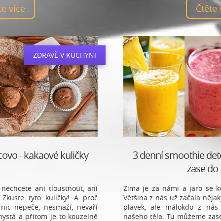
ěte více
Čtěte
ZDRAVĚ V KUCHYNI
covo - kakaové kuličky
3 denní smoothie deto
zase do
nechcete ani tloustnout, ani
Zima je za námi a jaro se k
Zkuste tyto kuličky! A proč
Většina z nás už začala ně
 nic nepeče, nesmaží, nevaří
plavek, ale málokdo z nás 
chystá a přitom je to kouzelně
našeho těla. Tu můžeme zas