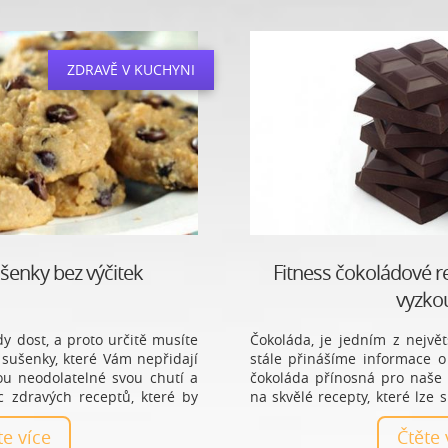
ZDRAVĚ V KUCHYNI
šenky bez výčitek
Fitness čokoládové r
vyzko
y dost, a proto určitě musíte
Čokoláda, je jedním z nejvě
 sušenky, které Vám nepřidají
stále přinášíme informace o 
ou neodolatelné svou chutí a
čokoláda přínosná pro naše
c zdravých receptů, které by
na skvělé recepty, které lze s
šenky takové rozhodně jsou!
ale požitek z nich trvá velice 
ěte více
Čtěte