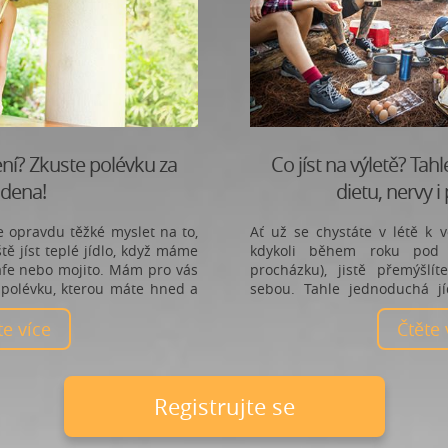
ení? Zkuste polévku za
Co jíst na výletě? Tah
udena!
dietu, nervy 
e opravdu těžké myslet na to,
Ať už se chystáte v létě k 
tě jíst teplé jídlo, když máme
kdykoli během roku pod 
afe nebo mojito. Mám pro vás
procházku), jistě přemýšlít
 polévku, kterou máte hned a
sebou. Tahle jednoduchá jí
životosprávu a lehkou mysl i 
ěte více
Čtěte
registrujte se