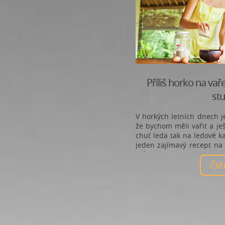
Příliš horko na vař
st
V horkých letních dnech j
že bychom měli vařit a ješ
chuť leda tak na ledové k
jeden zajímavý recept na
můžete jíst i za studena
Čt