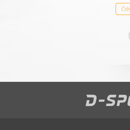
dobré :-)
Čt