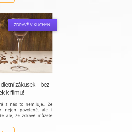
ZDRAVĚ V KUCHYNI
dietní zákusek – bez
ek k filmu!
rá z nás to nemiluje.. Že
r nejen povolené, ale i
Víte ale, že zdravě můžete