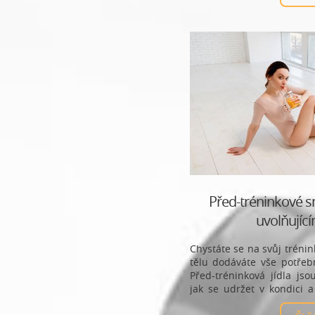
Před-tréninkové 
uvolňujíc
Chystáte se na svůj trénin
tělu dodáváte vše potřeb
Před-tréninková jídla jso
jak se udržet v kondici a 
workout!