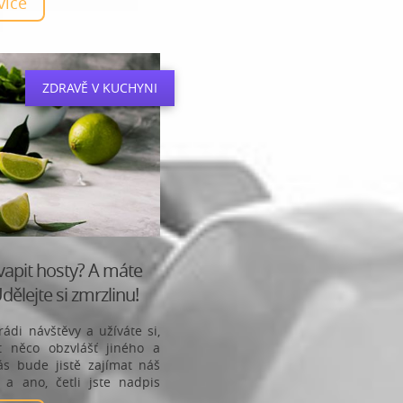
 více
ZDRAVĚ V KUCHYNI
apit hosty? A máte
ělejte si zmrzlinu!
rádi návštěvy a užíváte si,
 něco obzvlášť jiného a
ás bude jistě zajímat náš
 a ano, četli jste nadpis
!