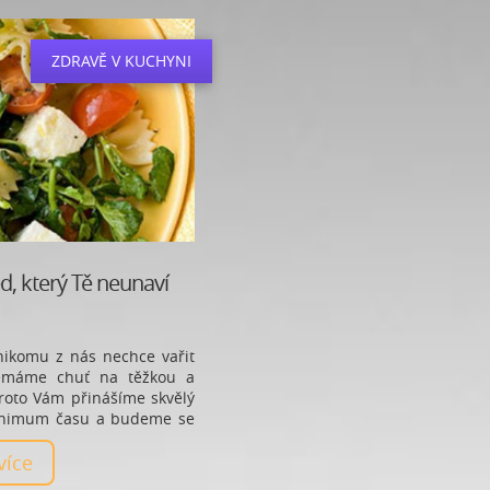
ZDRAVĚ V KUCHYNI
d, který Tě neunaví
nikomu z nás nechce vařit
nemáme chuť na těžkou a
roto Vám přinášíme skvělý
 minimum času a budeme se
 více