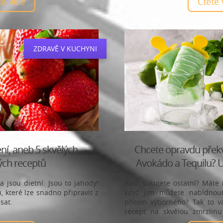
ěte více
Čtěte
ZDRAVĚ V KUCHYNI
ní, aneb 5 skvělých
Chcete opravdu překv
ých receptů
Avokádo a Tequilu? Ud
a jsou dietní. Jsou to jahody!
Rádi šokujete ostatní? Máte 
 které lze snadno připravit z
když jim můžete nabídnout
sat.
přitom výborného? Tak to v
recept na skvělou zmrzlinu
správně – z avokáda a tequily