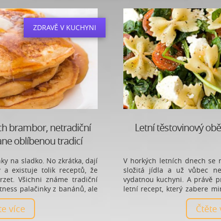
ZDRAVĚ V KUCHYNI
ch brambor, netradiční
Letní těstovinový obě
tane oblíbenou tradicí
nky na sladko. No zkrátka, dají
V horkých letních dnech se 
a existuje tolik receptů, že
složitá jídla a už vůbec 
et. Všichni známe tradiční
vydatnou kuchyni. A právě p
tness palačinky z banánů, ale
letní recept, který zabere
ačinky ze sladkých brambor?
po něm cítit svěží a vitální.
ěte více
Čtěte