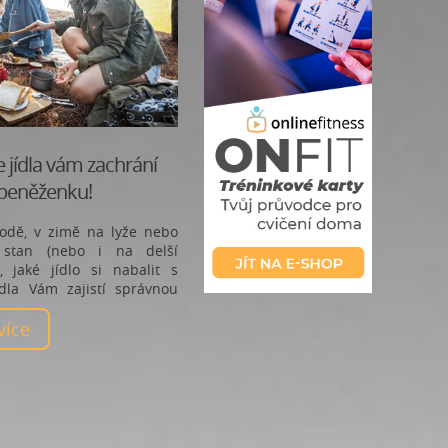
le jídla vám zachrání
i peněženku!
vodě, v zimě na lyže nebo
stan (nebo i na delší
e, jaké jídlo si nabalit s
dla Vám zajistí správnou
batoh
 více