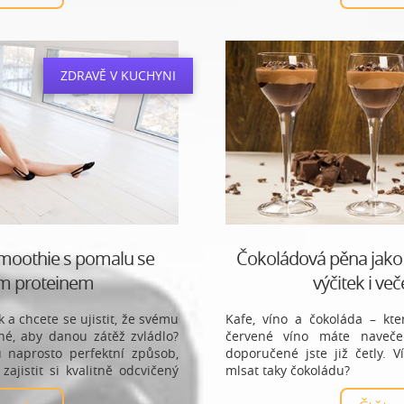
ZDRAVĚ V KUCHYNI
smoothie s pomalu se
Čokoládová pěna jako 
ím proteinem
výčitek i več
k a chcete se ujistit, že svému
Kafe, víno a čokoláda – kte
né, aby danou zátěž zvládlo?
červené víno máte naveče
u naprosto perfektní způsob,
doporučené jste již četly. 
zajistit si kvalitně odcvičený
mlsat taky čokoládu?