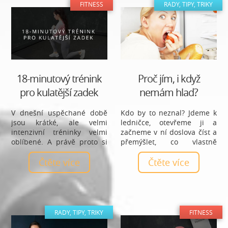
sladkou chuť navodí. Jsou
FITNESS
RADY, TIPY, TRIKY
ale tyto sladidla vhodná pro
hubnutí?
18-minutový trénink
Proč jím, i když
pro kulatější zadek
nemám hlad?
V dnešní uspěchané době
Kdo by to neznal? Jdeme k
jsou krátké, ale velmi
ledničce, otevřeme ji a
intenzivní tréninky velmi
začneme v ní doslova číst a
oblíbené. A právě proto si
přemýšlet, co vlastně
naše trenérka Silva,
sníme. Prošmejdíme
připravila pouze 18-
Čtěte více
všechny přihrádky a
Čtěte více
minutový trénink pro
začneme pomalu, ale jistě,
kulatější zadek, který ti dá
nabírat do náruče různé
pořádně zabrat.
druhy jídla. A to i v případě,
že vlastně hlad ani
nemáme. Proč se to děje?
RADY, TIPY, TRIKY
FITNESS