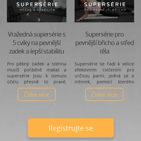
Vražedná supersérie s
Supersérie pro
5 cviky na pevnější
pevnější břicho a střed
zadek a lepší stabilitu
těla
Pro pěkný zadek a stehna
Supersérie se řadí k velice
musíš pořádně makat a
efektivním cvičením pro
supersérie jsou k tomuto
určitou partii, jedná se o
účelu přesně to pravé,
trénink, pomocí kterého
jelikož celý trénink odjedeš
dostane svalová partie
bez pauzy. Tuto vražednou
Čtěte více
pořádně zabrat, jelikož
Čtěte více
kombinaci cviků si pro tebe
nedochází mezi cviky k
připravila naše trenérka
výrazným pauzám. Dnes se
Markéta Stoklasová, která
podíváme na účinnou
ráda vytváří netradiční
supersérii na břicho a core,
cvičební kombinace, a proto
kterou si pro nás připravila
registrujte se
v tomto tréninku posílíš
naše trenérka Aleks
nejen nohy a zadek, ale také
Indráková.