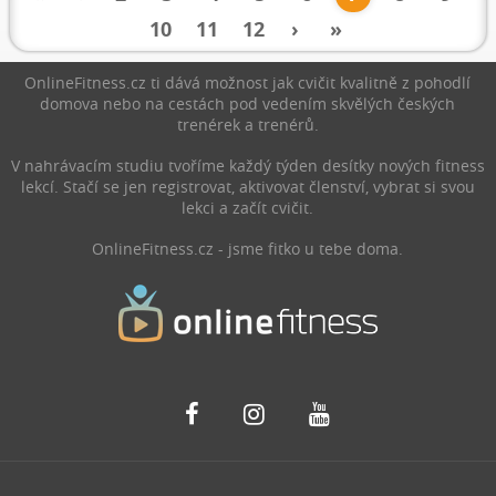
10
11
12
›
»
OnlineFitness.cz ti dává možnost jak cvičit kvalitně z pohodlí
domova nebo na cestách pod vedením skvělých českých
trenérek a trenérů.
V nahrávacím studiu tvoříme každý týden desítky nových fitness
lekcí. Stačí se jen registrovat, aktivovat členství, vybrat si svou
lekci a začít cvičit.
OnlineFitness.cz - jsme fitko u tebe doma.