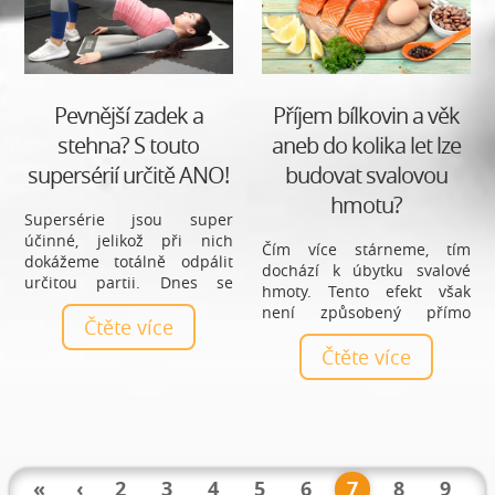
Pevnější zadek a
Příjem bílkovin a věk
stehna? S touto
aneb do kolika let lze
supersérií určitě ANO!
budovat svalovou
hmotu?
Supersérie jsou super
účinné, jelikož při nich
Čím více stárneme, tím
dokážeme totálně odpálit
dochází k úbytku svalové
určitou partii. Dnes se
hmoty. Tento efekt však
zaměříme na posílení
není způsobený přímo
zadečku a stehen s
Čtěte více
stářím, ale především naši
tréninkem, který si
menší pohybovou aktivitou.
Čtěte více
připravila naše trenérka
Podívejme se společně, jaký
Silva.
vliv má příjem bílkovin na
naše tělo s přibývajícím
věkem.
«
‹
2
3
4
5
6
7
8
9