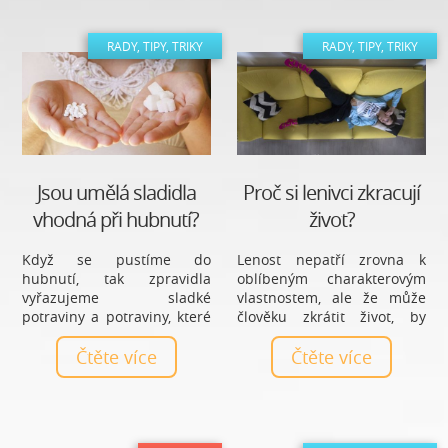
přebytečné kalorie. A to vše
spalovač, který nalezneme i
s naši skvělou trenérkou
v běžných potravinách –
Katkou.
RADY, TIPY, TRIKY
RADY, TIPY, TRIKY
Kofein.
Jsou umělá sladidla
Proč si lenivci zkracují
vhodná při hubnutí?
život?
Když se pustíme do
Lenost nepatří zrovna k
hubnutí, tak zpravidla
oblíbeným charakterovým
vyřazujeme sladké
vlastnostem, ale že může
potraviny a potraviny, které
člověku zkrátit život, by
obsahují bílý cukr. Chvíli to
mělo být velkým varováním
zvládáme, ale pak nám
Čtěte více
pro každého lenivce!
Čtěte více
začne cukr a sladká chuť
chybět a my často sáhneme
po něčem sladkém nebo
alespoň po sladidlu, které