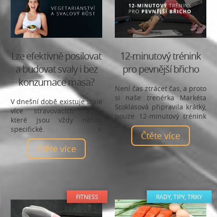
Lze efektivně posilovat
12-minutový trénink
a budovat svaly i bez
pro pevnější břicho
konzumace masa?
Není čas ztrácet čas, a proto
si naše trenérka Markéta
V dnešní době existuje stále
Stoklasová připravila krátký,
více stravovacích stylů,
pouze 12-minutový trénink
které jsou vždy něčím
pro pevnější a štíhlejší
specifické. K
břicho.
Čtěte více
nejrozšířenějším
stravovacím stylům se řadí
Čtěte více
také vegetariánství, které
vylučuje z jídelníčku
veškeré maso. Lze i bez
masa vybudovat svaly a
zpevnit postavu?
FITNESS
RADY, TIPY, TRIKY