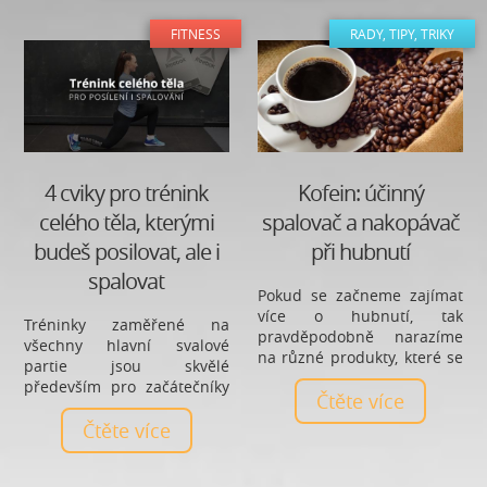
svou stabilitu.
FITNESS
RADY, TIPY, TRIKY
4 cviky pro trénink
Kofein: účinný
celého těla, kterými
spalovač a nakopávač
budeš posilovat, ale i
při hubnutí
spalovat
Pokud se začneme zajímat
více o hubnutí, tak
Tréninky zaměřené na
pravděpodobně narazíme
všechny hlavní svalové
na různé produkty, které se
partie jsou skvělé
označují jako suplementy a
především pro začátečníky
mnoho odborníků nám je
Čtěte více
a také pro lidi, kteří nemají
bude nabízet. K takovým
moc času. Tímto jedním
Čtěte více
suplementů se řadí také
tréninkem posílíme celé
různé spalovače. Podívejme
tělo a zároveň spálíme i
se na jeden přírodní