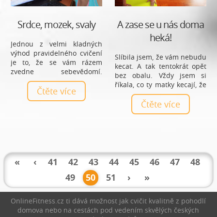
pot zmizí navždy.
Srdce, mozek, svaly
A zase se u nás doma
heká!
Jednou z velmi kladných
výhod pravidelného cvičení
Slíbila jsem, že vám nebudu
je to, že se vám rázem
kecat. A tak tentokrát opět
zvedne sebevědomí.
bez obalu. Vždy jsem si
Alespoň u mě to tak
říkala, co ty matky kecají, že
funguje. Občas se
Čtěte více
nic nestíhají. Co celý den
přistihnu, že se obdivně
jako dělají? Dyť mají jen ty
Čtěte více
pozastavím u zrcadla, což
děti a o nic jiného se
se mi stávalo naposledy v
nestarají! Joooo, já
těhotenství. Jenže to jsem
bláhovááá!
žasla, jak rychle jsem se
stávala širší, než delší.
«
‹
41
42
43
44
45
46
47
48
49
50
51
›
»
OnlineFitness.cz ti dává možnost jak cvičit kvalitně z pohodlí
domova nebo na cestách pod vedením skvělých českých