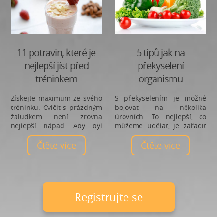
11 potravin, které je
5 tipů jak na
nejlepší jíst před
překyselení
tréninkem
organismu
Získejte maximum ze svého
S překyselením je možné
tréninku. Cvičit s prázdným
bojovat na několika
žaludkem není zrovna
úrovních. To nejlepší, co
nejlepší nápad. Aby byl
můžeme udělat, je zařadit
trénink efektivní, je třeba se
kouzelné slovo „prevence“
ujistit, že tělu byla dodána
Čtěte více
do svého každodenního
Čtěte více
kombinace sacharidů, které
slovníku a nastartovat
zajistí přísun energie při
proces dlouhodobých změn,
namáhavém cvičení a
jejichž cílem bude
proteinů, které poté
rovnováha v mysli i těle. Ale
regenerují svaly. Mezi lidmi,
- snadno se říká, hůř dělá.
registrujte se
kteří se pokoušejí zhubnout,
Mít pod kontrolou stres je
panuje mýtus o tom, že
celoživotní výzvou, obzvlášť