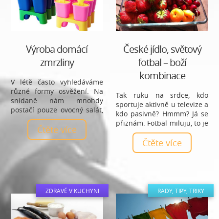
jsem si dovolila 40minutový
trénink. Ale velmi pomalý,
milý, jemný… leč trénink.
Výroba domácí
České jídlo, světový
zmrzliny
fotbal – boží
kombinace
V létě často vyhledáváme
různé formy osvěžení. Na
Tak ruku na srdce, kdo
snídaně nám mnohdy
sportuje aktivně u televize a
postačí pouze ovocný salát,
kdo pasivně? Hmmm? Já se
smoothie, ovocný fresh či
přiznám. Fotbal miluju, to je
jiným způsobem
Čtěte více
moje slabost a MS ve
zpracované ovoce, které k
fotbale a ještě v Brazílii?
Čtěte více
létu neodmyslitelně patří.
Uch, moje srdce jásá! Totiž
Avšak mezi ten nejlepší
já kdyyysi aktivně kopala.
způsob, jak se v horkých
Asi všichni muži teď nad
dnech zchladit, je dát si
ženským fotbalem ohrnou
zmrzlinu.
nos, ale mě to náramně
ZDRAVĚ V KUCHYNI
RADY, TIPY, TRIKY
bavilo. Jo, kde ty doby jsou?!